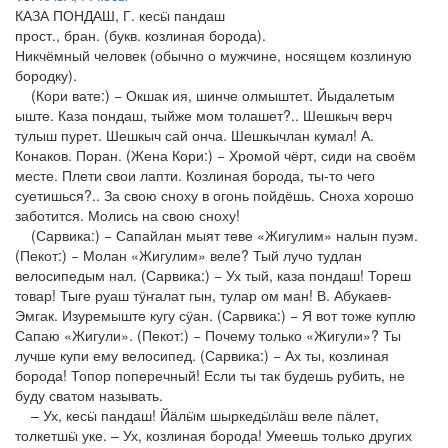
КАЗА ПОНДАШ, Г. кесӹ пандаш
прост., бран. (букв. козлиная борода).
Никчёмный человек (обычно о мужчине, носящем козлиную
бородку).
(Кори вате:) − Окшак ия, шинче олмыштет. Йыдалетым
ыште. Каза пондаш, тыйже мом толашет?.. Шешкыч верч
тулыш пурет. Шешкыч сай онча. Шешкычлан кумал! А.
Конаков. Поран. (Жена Кори:) − Хромой чёрт, сиди на своём
месте. Плети свои лапти. Козлиная борода, ты-то чего
суетишься?.. За свою сноху в огонь пойдёшь. Сноха хорошо
заботится. Молись на свою сноху!
(Сарвика:) − Сапайлан мыят теве «Жигулим» налын пуэм.
(Пекот:) − Молан «Жигулим» веле? Тый лучо тудлан
велосипедым нал. (Сарвика:) − Ух тый, каза пондаш! Тореш
товар! Тыге руаш тӱҥалат гын, тулар ом ман! В. Абукаев-
Эмгак. Изуремыште кугу сӱан. (Сарвика:) − Я вот тоже куплю
Сапаю «Жигули». (Пекот:) − Почему только «Жигули»? Ты
лучше купи ему велосипед. (Сарвика:) − Ах ты, козлиная
борода! Топор поперечный! Если ты так будешь рубить, не
буду сватом называть.
– Ух, кесӹ пандаш! Йӓлӹм шыркедӹлӓш веле пӓлет,
толкетшӹ уке. – Ух, козлиная борода! Умеешь только других