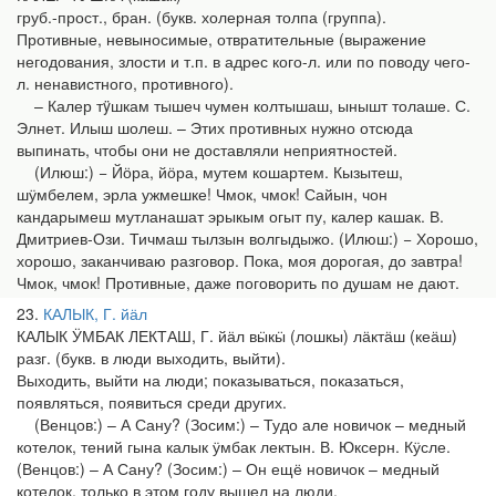
груб.-прост., бран. (букв. холерная толпа (группа).
Противные, невыносимые, отвратительные (выражение
негодования, злости и т.п. в адрес кого-л. или по поводу чего-
л. ненавистного, противного).
– Калер тÿшкам тышеч чумен колтышаш, ынышт толаше. С.
Элнет. Илыш шолеш. – Этих противных нужно отсюда
выпинать, чтобы они не доставляли неприятностей.
(Илюш:) − Йӧра, йӧра, мутем кошартем. Кызытеш,
шӱмбелем, эрла ужмешке! Чмок, чмок! Сайын, чон
кандарымеш мутланашат эрыкым огыт пу, калер кашак. В.
Дми­триев-Ози. Тичмаш тылзын волгыдыжо. (Илюш:) − Хорошо,
хорошо, заканчиваю разговор. Пока, моя дорогая, до завтра!
Чмок, чмок! Противные, даже поговорить по душам не дают.
23
КАЛЫК, Г. йӓл
КАЛЫК ӰМБАК ЛЕКТАШ, Г. йӓл вӹкӹ (лошкы) лӓктӓш (кеӓш)
разг. (букв. в люди выходить, выйти).
Выходить, выйти на люди; показываться, показаться,
появляться, появиться среди других.
(Венцов:) – А Сану? (Зосим:) – Тудо але новичок – медный
котелок, тений гына калык ӱмбак лектын. В. Юксерн. Кӱсле.
(Венцов:) – А Сану? (Зосим:) – Он ещё новичок – медный
котелок, только в этом году вышел на люди.