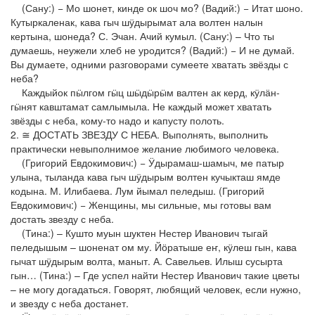
(Сану:) − Мо шонет, кинде ок шоч мо? (Вадий:) − Итат шоно.
Кутыркаленак, кава гыч шӱдырымат ала волтен налын
кертына, шонеда? С. Эчан. Ачий кумыл. (Сану:) – Что ты
думаешь, неужели хлеб не уродится? (Вадий:) − И не думай.
Вы думаете, одними разговорами сумеете хватать звёзды с
неба?
Каждыйок пӹлгом гӹц шӹдӹрӹм валтен ак керд, кӱлӓн-
гӹнят кавштамат самлымыла. Не каждый может хватать
звёзды с неба, кому-то надо и капусту полоть.
2. ≅ ДОСТАТЬ ЗВЕЗДУ С НЕБА. Выполнять, выполнить
практически невыполнимое желание любимого человека.
(Григорий Евдокимович:) − Ӱдырамаш-шамыч, ме патыр
улына, тыланда кава гыч шӱдырым волтен кучыкташ ямде
кодына. М. Илибаева. Лум йымал пеледыш. (Григорий
Евдокимович:) − Женщины, мы сильные, мы готовы вам
достать звезду с неба.
(Тина:) – Кушто муын шуктен Нестер Иванович тыгай
пеледышым – шоненат ом му. Йӧратыше еҥ, кӱлеш гын, кава
гычат шӱдырым волта, маныт. А. Савельев. Илыш сусырта
гын… (Тина:) – Где успел найти Нестер Иванович такие цветы
– не могу догадаться. Говорят, любящий человек, если нужно,
и звезду с неба достанет.