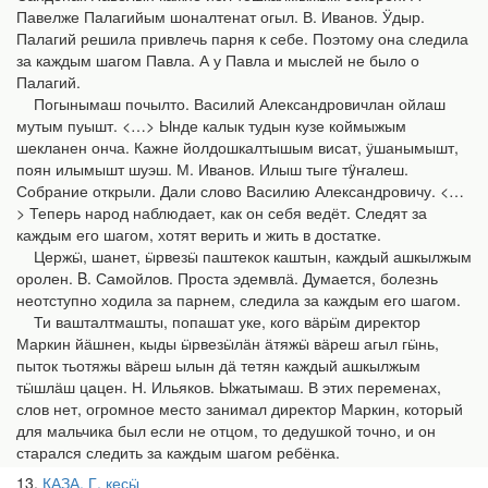
Павелже Палагийым шоналтенат огыл. В. Иванов. Ӱдыр.
Палагий решила привлечь парня к себе. Поэтому она следила
за каждым шагом Павла. А у Павла и мыслей не было о
Палагий.
Погынымаш почылто. Василий Александровичлан ойлаш
мутым пуышт. <…> Ынде калык тудын кузе коймыжым
шекланен онча. Кажне йол­дошкалтышым висат, ӱшанымышт,
поян илымышт шуэш. М. Иванов. Илыш тыге тÿҥалеш.
Собрание открыли. Дали слово Василию Александровичу. <…
> Теперь народ наблюдает, как он себя ведёт. Следят за
каждым его шагом, хотят верить и жить в достатке.
Цержӹ, шанет, ӹрвезӹ паштекок каштын, каждый ашкылжым
оролен. B. Самойлов. Проста эдемвлӓ. Думается, болезнь
неотступно ходила за парнем, следила за каждым его шагом.
Ти вашталтмашты, попашат уке, кого вӓрӹм директор
Маркин йӓшнен, кыды ӹрвезӹлӓн ӓтяжӹ вӓреш агыл гӹнь,
пыток тьотяжы вӓреш ылын дӓ тетян каждый ашкылжым
тӹшлӓш цацен. Н. Ильяков. Ыжатымаш. В этих переменах,
слов нет, огромное место занимал директор Маркин, который
для мальчика был если не отцом, то дедушкой точно, и он
старался следить за каждым шагом ребёнка.
13
КАЗА, Г. кесӹ