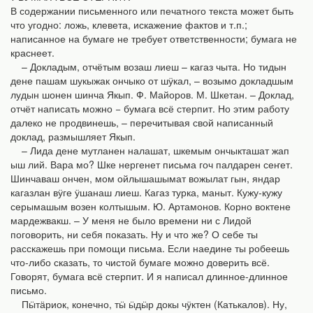
В содержании письменного или печатного текста может быть
что угодно: ложь, клевета, искажение фактов и т.п.;
написанное на бумаге не требует ответственности; бумага не
краснеет.
– Докладым, отчётым возаш лиеш – кагаз чыта. Но тидын
дене пашам шукыжак ончыко от шӱкал, – возымо докладшым
лудын шонен шинча Якып. Ф. Майоров. М. Шкетан. – Доклад,
отчёт написать можно − бумага всё стерпит. Но этим работу
далеко не продвинешь, – перечитывая свой написанный
доклад, размышляет Якып.
– Лида дене мутланен налашат, шкемым ончыкташат жап
ыш лий. Вара мо? Шке нергенет письма гоч палдарен сеҥет.
Шинчаваш ончен, мом ойлышашымат вожылат гын, яндар
кагазлан вӱге ӱшанаш лиеш. Кагаз турка, маныт. Кужу-кужу
серымашым возен колтышым. Ю. Артамонов. Корно воктене
мардежвакш. – У меня не было времени ни с Лидой
поговорить, ни себя показать. Ну и что же? О себе ты
расскажешь при помощи письма. Если наедине ты робеешь
что-либо сказать, то чистой бумаге можно доверить всё.
Говорят, бумага всё стерпит. И я написал длинное-длинное
письмо.
Пӹтӓриок, конечно, тӹ ӹдӹр докы чӱктен (Катькалов). Ну,