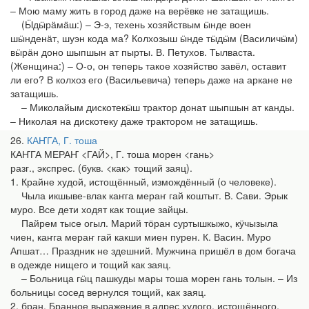
– Мою маму жить в город даже на верёвке не затащишь.
(Ӹдӹрӓмӓш:) – Э-э, техень хозяйствым ӹнде воен
шӹнденӓт, шуэн кода ма? Колхозыш ӹнде тӹдӹм (Василичӹм)
вӹрӓн доно шыпшын ат пырты. В. Петухов. Тылваста.
(Женщина:) – О-о, он теперь такое хозяйство завёл, оставит
ли его? В колхоз его (Васильевича) теперь даже на аркане не
затащишь.
– Миколайым дискотекӹш трактор донат шыпшын ат канды.
– Николая на дискотеку даже трактором не затащишь.
26
КАҤГА, Г. тоша
КАҤГА МЕРАҤ <ГАЙ>, Г. тоша морен <гань>
разг., экспрес. (букв. <как> тощий заяц).
1. Крайне худой, истощённый, измождённый (о человеке).
Чыла икшыве-влак каҥга мераҥ гай коштыт. В. Сави. Эрык
муро. Все дети ходят как тощие зайцы.
Пайрем тысе огыл. Марий тӧран суртышкыжо, кӱчызыла
чиен, каҥга мераҥ гай какши миен пурен. К. Васин. Муро
Апшат… Праздник не здешний. Мужчина пришёл в дом богача
в одежде нищего и тощий как заяц.
– Больница гӹц пашкуды мары тоша морен гань толын. – Из
больницы сосед вернулся тощий, как заяц.
2. бран. Бранное выражение в адрес худого, истощённого,