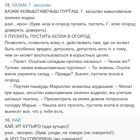
15
КАЗАМ, Г. кесӹлӓн
КАЗАМ КОВЫШТАВЕЧЫШ ПУРТАШ, Г. кесӹлӓн кавштавичӹм
ӹнянен кодаш
разг., ирон. (букв. козу в огород пускать, пустить, Г. козе огород
доверять, доверить).
◊ ПУСКАТЬ, ПУСТИТЬ КОЗЛА В ОГОРОД.
Позволять, позволить кому-л. действовать там, где он может
быть особенно вреден; допускать, допустить кого-л. к тому,
чем он может воспользоваться в корыстных целях.
− Палет, Осыпым складым оролаш налыныт. − Чынак мо?
Тугеже, казам ковыштавечыш пуртеныт. − Ты знаешь, Осыпа
взяли охранять склад. – Правда? Значит, пустили козла в
огород.
– Пӧртем пашкуды Марьялан анжалаш шӱдӹшӹм. – Монат
кӱм ядаш, кесӹлӓн кавштавичӹм ӹнянен коденӓт, ма улетӹм
шолышт лыктеш. – Присмотреть за моим домом попросила
соседку Марью. – Нашла кого просить, пустила козла в огород,
вынесет всё, что у тебя есть.
16
КАЙ
КАЙ, ИТ КУТЫРО (ида кутыро)!
разг., экспрес. (букв. уходи, не говори (не говорите)!).
≅ ЧТО ТЫ ГОВОРИШЬ (вы говорите)!