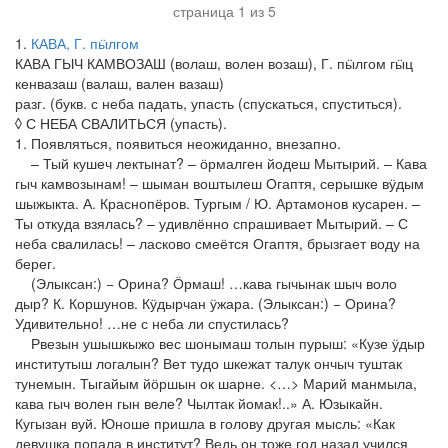
страница 1 из 5
1
КАВА, Г. пӹлгом
КАВА ГЫЧ КАМВОЗАШ (волаш, волен возаш), Г. пӹлгом гӹц
кенвазаш (валаш, вален вазаш)
разг. (букв. с неба падать, упасть (спускаться, спуститься).
◊ С НЕБА СВАЛИТЬСЯ (упасть).
1. Появляться, появиться неожиданно, внезапно.
– Тый кушеч лектынат? – ӧрмалген йодеш Мытырий. – Кава
гыч камвозынам! – шыман воштылеш Огаптя, серышке вӱдым
шыжыкта. А. Краснопёров. Тургым / Ю. Артамонов кусарен. –
Ты откуда взялась? – удивлённо спрашивает Мытырий. – С
неба свалилась! – ласково смеётся Огаптя, брызгает воду на
берег.
(Элыксан:) − Орина? Ӧрмаш! …кава гычынак шыч воло
дыр? К. Коршунов. Кӱдырчан ӱжара. (Элыксан:) − Орина?
Удивительно! …не с неба ли спустилась?
Рвезын ушышкыжо вес шонымаш толын пурыш: «Кузе ӱдыр
институтыш логалын? Вет тудо шкежат талук ончыч туштак
тунемын. Тыгайым йӧршын ок шарне. <…> Марий манмыла,
кава гыч волен гын веле? Чылтак йомак!..» А. Юзыкайн.
Кугызан вуй. Юноше пришла в голову другая мысль: «Как
девушка попала в институт? Ведь он тоже год назад учился