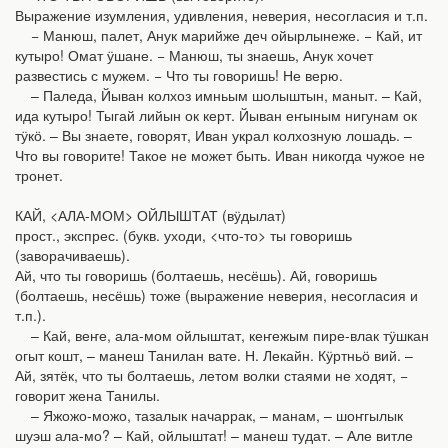
Выражение изумления, удивления, неверия, несогласия и т.п.
− Манюш, палет, Анук марийже деч ойырлынеже. − Кай, ит
кутыро! Омат ӱшане. − Манюш, ты знаешь, Анук хочет
развестись с мужем. − Что ты говоришь! Не верю.
– Паледа, Йыван колхоз имньым шолыштын, маныт. – Кай,
ида кутыро! Тыгай лийын ок керт. Йыван еҥыным нигунам ок
тӱкӧ. – Вы знаете, говорят, Иван украл колхозную лошадь. –
Что вы говорите! Такое не может быть. Иван никогда чужое не
тронет.
КАЙ, <АЛА-МОМ> ОЙЛЫШТАТ (вӱдылат)
прост., экспрес. (букв. уходи, <что-то> ты говоришь
(заворачиваешь).
Ай, что ты говоришь (болтаешь, несёшь). Ай, говоришь
(болтаешь, несёшь) тоже (выражение неверия, несогласия и
т.п.).
– Кай, веҥе, ала-мом ойлыштат, кеҥежым пире-влак тӱшкан
огыт кошт, – манеш Танилан вате. Н. Лекайн. Кӱртньӧ вий. –
Ай, зятёк, что ты болтаешь, летом волки стаями не ходят, −
говорит жена Танилы.
– Яжожо-можо, тазалык начаррак, – манам, – шоҥгылык
шуэш ала-мо? – Кай, ойлыштат! – манеш тудат. – Але витле