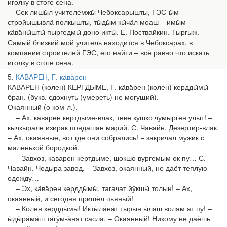
иголку в стоге сена.
Сек лишӹл учителемжӹ Чебоксарышты, ГЭС-ӹм
стройышывлӓ полкышты, тӹдӹм кӹчӓл моаш – имӹм
кӓвӓнӹштӹ пыргедмӹ доно иктӹ. Е. Поствайкин. Тыргыж.
Самый близкий мой учитель находится в Чебоксарах, в
компании строителей ГЭС, его найти – всё равно что искать
иголку в стоге сена.
5
КАВАРЕН, Г. кӓвӓрен
КАВАРЕН (колен) КЕРТДЫМЕ, Г. кӓвӓрен (колен) керддӹмӹ
бран. (букв. сдохнуть (умереть) не могущий).
Окаянный (о ком-л.).
– Ах, каварен кертдыме-влак, теве кушко чумырген улыт! –
кычкырале изирак пондашан марий. С. Чавайн. Дезертир-влак.
– Ах, окаянные, вот где они собрались! − закричал мужик с
маленькой бородкой.
– Завхоз, каварен кертдыме, шокшо вургемым ок пу… С.
Чавайн. Чодыра завод. – Завхоз, окаянный, не даёт теплую
одежду…
– Эх, кӓвӓрен керддӹмӹ, тагачат йӱкшӹ толын! – Ах,
окаянный, и сегодня пришёл пьяный!
– Колен керддӹмӹ! Иктӹлӓнӓт тырын ӹлӓш волям ат пу! –
ӹдӹрӓмӓш тӓгӱм-ӓнят сасла. – Окаянный! Никому не даёшь