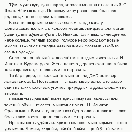
Тÿня мучко кугу куан шарла, каласен мошташат огеш лий. С.
Эман. Нӧнчык патыр. По всему миру разошлась большая
радость, что не выразить словами.
Каваште шыргыжше кече, леве юж, канде кава у
шонымашым шочыктат, каласен мошташ лийдыме ала-могай
ÿшан тулым шÿмеш чÿктат. В. Иванов. Кок илыш. Сияющее на
небе солнце, тёплый воздух, голубое небо рождают новые
мысли, зажигают в сердце невыразимый словами какой-то
огонь надежды.
Сола попнан вӓтӹжӹ келесенӓт мыштыдымы яжо ыльы. Н.
Игнатьев. Вурс мардеж. Жена нашего деревенского попа была
такая красивая, что словами не выразить.
Ти йӓр природын келесенӓт мышташ лидӹмӹ ик цевер
лыкшы ылеш. Е. Поствайкин. Тӹньӹм ӹдӹр выча. Это озеро –
один из таких красивых уголков природы, что даже словами не
выразить.
Шумӹштӹ (ӹрвезӹн) вуйта вулны шӹрӓнӓ: техеньӹ ясы,
техеньӹ ойхы – келесен мышташат ак ли. Н. Ильяков.
Орланымаш. В душе (у парня) как будто олово плавится: такая
боль, такая тоска – даже словами не выразить.
Ирокшы кого лӱдӹш ли. Критон келесен мыштыдымаш когон
урмыжеш. Ялжым, кидшӹм, пӹлӹшӹжӹм – цилӓ ӱштӹ качкын