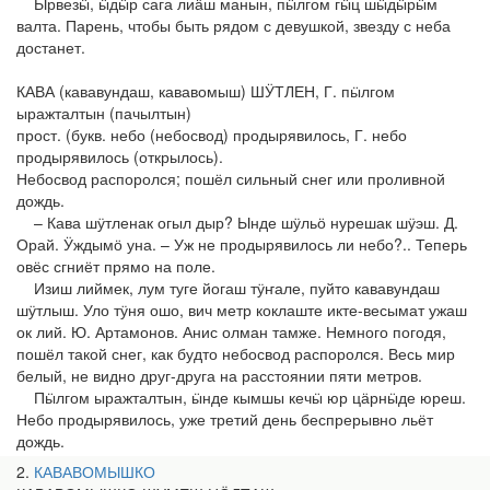
Ӹрвезӹ, ӹдӹр сага лиӓш манын, пӹлгом гӹц шӹдӹрӹм
валта. Парень, чтобы быть рядом с девушкой, звезду с неба
достанет.
КАВА (кававундаш, кававомыш) ШӰТЛЕН, Г. пӹлгом
ыражталтын (пачылтын)
прост. (букв. небо (небосвод) продырявилось, Г. небо
продырявилось (открылось).
Небосвод распоролся; пошёл сильный снег или проливной
дождь.
– Кава шӱтленак огыл дыр? Ынде шӱльӧ нурешак шӱэш. Д.
Орай. Ӱждымӧ уна. – Уж не продырявилось ли небо?.. Теперь
овёс сгниёт прямо на поле.
Изиш лиймек, лум туге йогаш тӱҥале, пуйто кававундаш
шӱтлыш. Уло тӱня ошо, вич метр коклаште икте-весымат ужаш
ок лий. Ю. Артамонов. Анис олман тамже. Немного погодя,
пошёл такой снег, как будто небосвод распоролся. Весь мир
белый, не видно друг-друга на расстоянии пяти метров.
Пӹлгом ыражталтын, ӹнде кымшы кечӹ юр цӓрнӹде юреш.
Небо продырявилось, уже третий день беспрерывно льёт
дождь.
2
КАВАВОМЫШКО