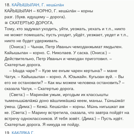
18
КАЙЫШЫЛАН, Г. кешӹлӓн
КАЙЫШЫЛАН – КОРНО, Г. кешӹлӓн – корны
разг. (букв. идущему – дорога).
≅ СКАТЕРТЬЮ ДОРОГА.
Тому, кто задумал уходить, уйти, уезжать, уехать и т.п., никто
не может помешать; пусть уходит, уйдёт, уезжает, уедет и т.п.,
никто не будет удерживать.
(Ониса:) − Чынак, Петр Иваныч чемоданжымат ямдылен.
Кайышылан – корно. С. Николаев. У саска. (Ониса:) −
Действительно, Петр Иваныч и чемодан приготовил. –
Скатертью дорога.
– Ышда чаре? – Кузе ме еҥым чарен кертына? – мане
Чатук. – Кайышылан – корно. А. Юзыкайн. Кугызан вуй. − Вы
его не остановили? – Как мы можем человека остановить? –
сказала Чатук. – Скатертью дорога.
(Света:) – Маринӓм ужым, иргодым ик классышты
тыменьшӹвлӓжӹ доно вӓшлимӓшкӹ кеем, маньы. Тӹньӹмӓт
ӱжеш. (Дима:) – Кежӹ. Кешӹлӓн – корны. Мӹнь нигышкат ам
ке. (Света:) – Марину встретила, сказала, что завтра пойдёт на
встречу одноклассников. И тебя зовёт. (Дима:) – Пусть идёт.
Скатертью дорога. Я никуда не пойду.
19
КАКЛЯКА Г.