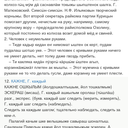
колхоз гӹц мӱм дӓ саснавлӓм токыжы шыпштенок шалга. Г.
Матюковский. Симсӹн-симсӹн. Н.Ф. Ильяковын творческий
корныжы. Вот второй секретарь райкома партии Курицын
помогает другим, нечистым на руку, например, самому
крупному вору – председателю райисполкома Озолину,
который постоянно из колхоза возит домой мёд и свиней.
2. Человек с неумелыми руками.
– Тиде кадыр кидан еҥ нимомат ыштен ок керт, пудам
пудалаш шотшо уке. – Этот человек с кривыми руками ничего
не умеет делать, нет толку даже гвоздь прибить.
– Ти какляка кидӓн пӱэргӹ кӓршӹм ӹштен агыл,
корзинкӓжӹмӓт плетен ак мышты. – Этот мужчина с кривыми
руками не то что делать гусли, даже корзинку не умеет плести.
12
КАЖНЕ, Г. каждый
КАЖНЕ ОШКЫЛЫМ (йолдошкалтышым, йол тошкалмым)
ЭСКЕРАШ (висаш), Г. каждый ашкылым оролаш (тӹшлӓш)
разг., экспрес. (букв. каждый шаг следить (мерить, измерять),
Г. каждый шаг следить (наблюдать).
Следить за каждым шагом; тщательно наблюдать, следить за
кем-л.
Палагий качым шке велышкыже савыраш шоналтыш.
Санденак Павелын кажне йол тошкалмыжым эскерен. А