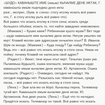
<ШУДО> КАВАНЫШТЕ ИМЕ (имым) КЫЧАЛМЕ ДЕНЕ ИКТАК, Г.
кӓвӓ­нӹштӹ имӹм пыргедмӹ доно иктӹ
разг., экспрес. (букв. в <сена> стогу иголку искать всё равно
что, Г. в стогу иголку рыть всё равно что).
Всё равно что искать иголку в стоге сена; искать среди
большого объёма; искать то, что найти заведомо невозможно.
(Мамаев:) – Кушко каем? Рябининам кушто муам? Вет тиде
– шудо каваныште име кычалме дене иктак. Нигузе умылен ом
керт: Клавий молан шке адресшым ончыктен огыл? В. Иванов.
Шӱм ок мондо. (Мамаев:) – Куда поеду? Где найду Рябинину?
Ведь это – всё равно что искать иголку в стоге сена. Никак не
пойму: почему Клавий не написала свой адрес?
(Радист:) – Векат, таче муын огыт керт. Тачылан ӱшан уке.
Пычкемыш йӱдыштӧ, ошма коклаште, мемнам муаш шудо
каваныште имым кычалме дене иктак. Ю. Артамонов. Ошма
коклаште. (Радист:) – Очевидно, сегодня не найдут. На
сегодня надежды нет. Разыскать нас тёмной ночью, среди
песка, – всё равно что искать иголку в стоге сена.
(Лена:) – Эше ала-мо ок йӧрӧ. Кычалаш перна. Телевизор
тугай вет. Каваныште имым кычалме дене иктак. Ю.
Артамонов. Ача деке унала. (Лена:) – Ещё что-то неладно.
Придётся искать. Телевизор он такой. Всё равно что искать