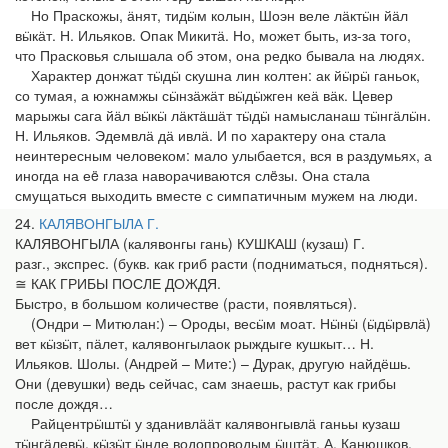
Но Праскожы, ӓнят, тидӹм колын, Шоэн веле лӓктӹн йӓл
вӹкӓт. Н. Ильяков. Опак Микитӓ. Но, может быть, из-за того,
что Прасковья слышала об этом, она редко бывала на людях.
Характер донжат тӹдӹ скушна лин колтен: ак йӹрӹ ганьок,
со тумая, а южнамжы сӹнзӓжӓт вӹдӹжген кеӓ вӓк. Цевер
марыжы сага йӓл вӹкӹ лӓктӓшӓт тӹдӹ намысланаш тӹнгӓлӹн.
Н. Ильяков. Эдемвлӓ дӓ ивлӓ. И по характеру она стала
неинтересным человеком: мало улыбается, вся в раздумьях, а
иногда на еë глаза наворачиваются слëзы. Она стала
смущаться выходить вместе с симпатичным мужем на люди.
24
КАЛЯВОНГЫЛА Г.
КАЛЯВОНГЫЛА (калявонгы гань) КУШКАШ (кузаш) Г.
разг., экспрес. (букв. как гриб расти (подниматься, подняться).
≅ КАК ГРИБЫ ПОСЛЕ ДОЖДЯ.
Быстро, в большом количестве (расти, появляться).
(Ондри – Митюлан:) – Ороды, весӹм моат. Нӹнӹ (ӹдӹрвлӓ)
вет кӹзӹт, пӓлет, калявонгылаок рыждыге кушкыт… Н.
Ильяков. Шолы. (Андрей – Мите:) – Дурак, другую найдёшь.
Они (девушки) ведь сейчас, сам знаешь, растут как грибы
после дождя…
Райцентрӹштӹ у зданивлӓӓт калявонгывлӓ ганьы кузаш
тӹнгӓлевӹ, кӹзӹт ӹнде водопроводым ӹштӓт. А. Канюшков.