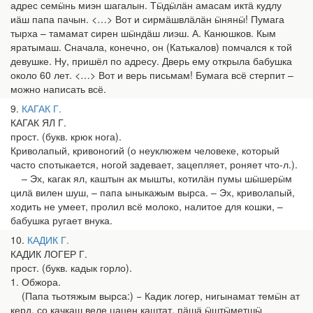
адрес семӹнь миэн шагалын. Тӹдӹлӓн амасам иктӓ кудлу
иӓш папа пачын. <…> Вот и сирмӓшвлӓлӓн ӹнянӹ! Пумага
тырха – тамамат сирен шӹндӓш лиэш. А. Канюшков. Кым
яратымаш. Сначала, конечно, он (Катькалов) помчался к той
девушке. Ну, пришёл по адресу. Дверь ему открыла бабушка
около 60 лет. <…> Вот и верь письмам! Бумага всё стерпит –
можно написать всё.
9
КАГАК Г.
КАГАК ЯЛ Г.
прост. (букв. крюк нога).
Криволапый, кривоногий (о неуклюжем человеке, который
часто спотыкается, ногой задевает, зацепляет, роняет что-л.).
– Эх, кагак ял, каштын ак мышты, котилӓн пумы шӹшерӹм
цилӓ вилен шуш, – папа ыныкажым вырса. – Эх, криволапый,
ходить не умеет, пролил всё молоко, налитое для кошки, –
бабушка ругает внука.
10
КАДИК Г.
КАДИК ЛОГЕР Г.
прост. (букв. кадык горло).
1. Обжора.
(Папа тьотяжым вырса:) − Кадик логер, нигынамат темӹн ат
керд, со качкаш веле цацен каштат, пӓшӓ ӹштӹметшӹ