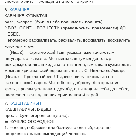
спокойно жить! – женщина на кого-то кричит.
6
КАВАШКЕ
КАВАШКЕ КӰЗЫКТАШ
разг., экспрес. (букв. в небо поднимать, поднять).
◊ ВОЗНОСИТЬ, ВОЗНЕСТИ (превозносить, превознести) ДО
НЕБЕС.
Непомерно расхваливать, расхвалить, восхвалять, восхвалить
кого- или что-л.
(Иван:) − Каргыме хан! Тый, ужамат, шке калыкетым
нигунарак от чамане. Ме тыйым сай кумыл дене, вӱр
йоктарыде, келшаш йодына, а тый шкендым каваш кӱзыктенат,
мемнан христианский верам игылтат… С. Николаев. Акпарс.
(Иван:) − Проклятый хан! Ты, как я вижу, нисколько не
жалеешь свой народ. Мы тебя по-доброму, без пролития
крови, просим установить дружбу, а ты поднял себя до небес,
насмехаешься над нашей христианской верой…
7
КАВШТАВИЧӸ Г.
КАВШТАВИЧӸ ЛӰДӸШ Г.
прост. (букв. огородное пугало).
≅ ЧУЧЕЛО ОГОРОДНОЕ.
1. Нелепо, небрежно или безвкусно одетый; странно,
непривлекательно выглядящий человек.