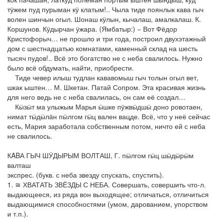
тӱжем пуд пурыман кӱ клатым!.. Чыла тиде поянлык кава гыч
волен шинчын огыл. Шонаш кӱлын, кычалаш, амалкалаш. К.
Коршунов. Кӱдырчан ӱжара. (Ямбатыр:) − Вот Фёдор
Кристофорыч… не прошло и три года, построил двухэтажный
дом с шестнадцатью комнатами, каменный склад на шесть
тысяч пудов!.. Всё это богатство не с неба свалилось. Нужно
было всё обдумать, найти, приобрести.
Тиде чевер илыш тудлан кававомыш гыч толын огыл вет,
шкак ыштен… М. Шкетан. Патай Сопром. Эта красивая жизнь
для него ведь не с неба свалилась, он сам её создал…
Кӹзӹт ма улыжым Марья ӹшке пӱжвӹдшӹ доно ровотаен,
нимат тӹдӹлӓн пӹлгом гӹц вален вацде. Всё, что у неё сейчас
есть, Мария заработала собственным потом, ничто ей с неба
не свалилось.
КABА ГЫЧ ШӰДЫРЫМ ВОЛТАШ, Г. пӹлгом гӹц шӹдӹрӹм
валташ
экспрес. (букв. с неба звезду спускать, спустить).
1. ≅ ХВАТАТЬ ЗВЁЗДЫ С НЕБА. Совершать, совершить что-л.
выдающееся, из ряда вон выходящее; отличаться, отличиться
выдающимися способностями (умом, дарованием, упорством
и т.п.).