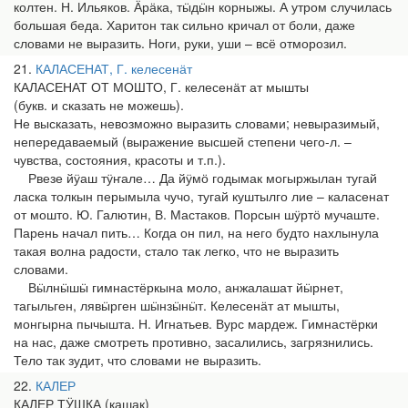
колтен. Н. Ильяков. Ӓрӓка, тӹдӹн корныжы. А утром случилась
большая беда. Харитон так сильно кричал от боли, даже
словами не выразить. Ноги, руки, уши – всё отморозил.
21
КАЛАСЕНАТ, Г. келесенӓт
КАЛАСЕНАТ ОТ МОШТО, Г. келесенӓт ат мышты
(букв. и сказать не можешь).
Не высказать, невозможно выразить словами; невыразимый,
непередаваемый (выражение высшей степени чего-л. –
чувства, состояния, красоты и т.п.).
Рвезе йӱаш тӱҥале… Да йӱмӧ годымак могыржылан тугай
ласка толкын перымыла чучо, тугай куштылго лие – каласенат
от мошто. Ю. Галютин, В. Мастаков. Порсын шӱртӧ мучаште.
Парень начал пить… Когда он пил, на него будто нахлынула
такая волна радости, стало так легко, что не выразить
словами.
Вӹлнӹшӹ гимнастёркына моло, анжалашат йӹрнет,
тагыльген, лявӹрген шӹнзӹнӹт. Келесенӓт ат мышты,
монгырна пычышта. Н. Игнатьев. Вурс мардеж. Гимнастёрки
на нас, даже смотреть противно, засалились, загрязнились.
Тело так зудит, что словами не выразить.
22
КАЛЕР
КАЛЕР ТӰШКА (кашак)