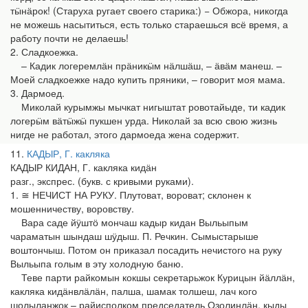
тӹнӓрок! (Старуха ругает своего старика:) − Обжора, никогда
не можешь насытиться, есть только стараешься всё время, а
работу почти не делаешь!
2. Сладкоежка.
– Кадик логеремлӓн прӓникӹм нӓлшӓш, – ӓвӓм манеш. –
Моей сладкоежке надо купить пряники, – говорит моя мама.
3. Дармоед.
Миколай курымжы мычкат нигыштат ровотайыде, ти кадик
логерӹм вӓтӹжӹ пукшен урда. Николай за всю свою жизнь
нигде не работал, этого дармоеда жена содержит.
11
КАДЫР, Г. какляка
КАДЫР КИДАН, Г. какляка кидӓн
разг., экспрес. (букв. с кривыми руками).
1. ≅ НЕЧИСТ НА РУКУ. Плутоват, вороват; склонен к
мошенничеству, воровству.
Вара саде йӱштӧ мончаш кадыр кидан Выльыпым
чараматын шындаш шӱдыш. П. Речкин. Сымыстарыше
воштончыш. Потом он приказал посадить нечистого на руку
Выльыпа голым в эту холодную баню.
Теве парти райкомын кокшы секретарьжок Курицын йӓллӓн,
какляка кидӓнвлӓлӓн, палша, шамак толшеш, лач кого
шолыланжок – райисполком председатель Озолинлӓн, кыды