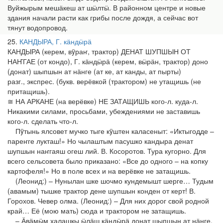
Вуйжырым мешӓкеш ат шӹлтӹ. В районном центре и новые
здания начали расти как грибы после дождя, а сейчас вот
тянут водопровод.
25
КАНДЫРА, Г. кӓндӹрӓ
КАНДЫРА (керем, вÿраҥ, трактор) ДЕНАТ ШУПШЫН ОТ
НАҤГАЕ (от кондо), Г. кӓндӹрӓ (керем, вӹрӓн, трактор) доно
(донат) шыпшын ат нӓнге (ат ке, ат канды, ат пырты)
разг., экспрес. (букв. верёвкой (трактором) не утащишь (не
притащишь).
≅ НА АРКАНЕ (на верёвке) НЕ ЗАТАЩИШЬ кого-л. куда-л.
Никакими силами, просьбами, убеждениями не заставишь
кого-л. сделать что-л.
Пÿтынь ялсовет мучко тыге кÿштен каласеныт: «Иктыгодде –
пареҥге лукташ!» Но чылаштым пасушко кандыра денат
шупшын наҥгаяш огеш лий. В. Косоротов. Тура кугорно. Для
всего сельсовета было приказано: «Все до одного – на копку
картофеля!» Но в поле всех и на верёвке не затащишь.
(Леонид:) – Нунылан шке шочмо кундемышт шерге… Тудым
(авамым) тышке трактор дене шупшын конден от керт! В.
Горохов. Чевер олма. (Леонид:) – Для них дорог свой родной
край… Её (мою мать) сюда и трактором не затащишь.
– Ӓвӓмӹм халашкы ӹлӓш кӓндӹрӓ донат шыпшын ат нӓнге.