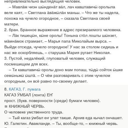
непривлекательно выглядящий человек.
– Мавлӓм чиэн шӹнденӓт вӓл, лач кавштавичӹ оролыла
веле каят, – Светлана ӓвӓжӹлӓн маньы. – Что же ты надела,
похожа на чучело огородное, – сказала Светлана своей
матери.
2. бран. Бранное выражение в адрес презираемого человека.
– Лӓк тишецӹн, кӹне оролы! Тонына стӧл лошты шӹнзет,
мӓмнӓмок страмает, – Марья папа Миколайым вырса. –
Выйди отсюда, чучело огородное! У нас за столом сидишь и
нас же оскорбляешь, – старушка Мария ругает Николая.
3. Пустой, недалёкий, глуповатый человек, служащий
посмешищем для всех.
– Ти кавштавичӹ оролы доно мам попаш, тӹдӹ сойток ӹшке
семӹньжӹ ӹштӓ. – О чём разговаривать с этим чучелом
огородным, он всё равно по-своему делает.
8
КАГАЗ, Г. пумага
КАГАЗ ӰМБАЛ (лоҥга) ЕҤ
прост. (букв. поверхности (среди) бумаги человек).
≅ КНИЖНЫЙ ЧЕРВЬ.
О человеке умственного труда.
– Тый кагаз ӱмбал еҥ улат такше. Архив еда кычал ончашет.
Ю. Галютин. Авамланде. – Ты, вообще-то, – книжный червь.