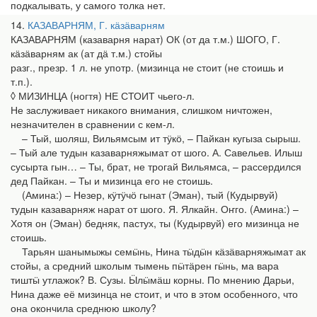
подкалывать, у самого толка нет.
14
КАЗАВАРНЯМ, Г. кӓзӓварням
КАЗАВАРНЯМ (казаварня нарат) ОК (от да т.м.) ШОГО, Г.
кӓзӓварням ак (ат дӓ т.м.) стойы
разг., презр. 1 л. не употр. (мизинца не стоит (не стоишь и
т.п.).
◊ МИЗИНЦА (ногтя) НЕ СТОИТ чьего-л.
Не заслуживает никакого внимания, слишком ничтожен,
незначителен в сравнении с кем-л.
– Тый, шоляш, Вильямсым ит тӱкӧ, – Пайкан кугыза сырыш.
– Тый але тудын казаварняжымат от шого. А. Савельев. Илыш
сусырта гын… – Ты, брат, не трогай Вильямса, – рассердился
дед Пайкан. – Ты и мизинца его не стоишь.
(Амина:) – Незер, кӱтӱчӧ гынат (Эман), тый (Кудырвуй)
тудын казаварняж нарат от шого. Я. Ялкайн. Оҥго. (Амина:) –
Хотя он (Эман) бедняк, пастух, ты (Кудырвуй) его мизинца не
стоишь.
Тарьян шанымыжы семӹнь, Нина тӹдӹн кӓзӓварняжымат ак
стойы, а средний школым тымень пӹтӓрен гӹнь, ма вара
тиштӹ утлажок? В. Сузы. Ӹлӹмӓш корны. По мнению Дарьи,
Нина даже её мизинца не стоит, и что в этом особенного, что
она окончила среднюю школу?