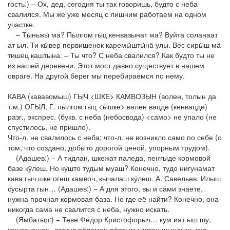
гость:) – Ох, дед, сегодня ты так говоришь, будто с неба
свалился. Мы же уже месяц с лишним работаем на одном
участке.
– Тӹньжӹ ма? Пӹлгом гӹц кенвазынат ма? Вуйта соланаат
ат ыл. Ти кӹвер первишенок каремӹштӹнӓ улы. Вес сирӹш мӓ
тишец каштына. – Ты что? С неба свалился? Как будто ты не
из нашей деревени. Этот мост давно существует в нашем
овраге. На другой берег мы перебираемся по нему.
КАВА (кававомыш) ГЫЧ <ШКЕ> КАМВОЗЫН (волен, толын да
т.м.) ОГЫЛ, Г. пӹлгом гӹц <ӹшке> вален вацде (кенвацде)
разг., экспрес. (букв. с неба (небосвода) <само> не упало (не
спустилось, не пришло).
Что-л. не свалилось с неба; что-л. не возникло само по себе (о
том, что создано, добыто дорогой ценой, упорным трудом).
(Адашев:) − А тидлан, шкежат паледа, пеҥгыде кормовой
базе кӱлеш. Но кушто тудым муаш? Конечно, тудо нигунамат
кава гыч шке огеш камвоч, кычалаш кӱлеш. А. Савельев. Илыш
сусырта гын… (Адашев:) − А для этого, вы и сами знаете,
нужна прочная кормовая база. Но где её найти? Конечно, она
никогда сама не свалится с неба, нужно искать.
(Ямбатыр:) − Теве Фёдор Кристофорыч… кум ият ыш шу,
кок пачашан, латкуд пӧлеман пӧртым ыштен шындыш, куд