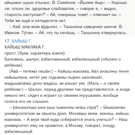
ийышкат шуын отылыс. В. Семёнов. «Йылме йыр». – Хорошо
ли, плохо ли, здоровье слабоватое, – говорю я, – видно,
старость наступает? – Ай, говоришь тоже! – отвечает он. –
Тебе же ещё и пятидесяти нет.
− Кай, ала-мом вӱдылат, – Таныгина савырнен шинче. В.
Иванов. Тӱтан. – Ай, что ты несёшь, − Таныгина отвернулась.
17
КАЙЫШ Г.
КАЙЫШ МAКЛAКA Г.
прост. (букв. характера комок).
Баловень, шалун; избалованный; взбалмошный (обычно о
ребёнке).
(Ӓвӓ – тетяжӹ гишӓн:) – Кайыш маклака, йӓл анзылны тенге
кайышлана, иктӓт уке годымжы пырен шӹнзешӓт,
мадышвлӓжӹ доно мадеш, ик юкшат уке. (Мать – о своём
ребёнке:) – Шалун, перед другими так представляется, а когда
никого нет, сядет и играет со своими игрушками, вообще
голоса его не слышно.
– Ыныкаэтшӹ ӹне кыш тыменяш кеӓш сӧрӓ? – Ӹшкӹмнӓн
университетӹм ак ярыкты доко, Москваш кеем, манеш, кайыш
маклака. – А внук твой куда собирается ехать учиться? – Наш
университет ему не нравится, в Москву, говорит, поеду,
взбалмошный.