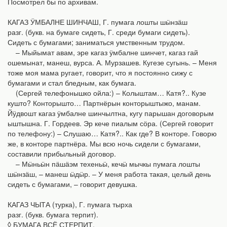
Посмотрел бы по архивам.
КАГАЗ ӰМБАЛНЕ ШИНЧАШ, Г. пумага лошты шӹнзӓш
разг. (букв. на бумаге сидеть, Г. среди бумаги сидеть).
Сидеть с бумагами; заниматься умственным трудом.
– Мыйымат авам, эре кагаз ӱмбалне шинчет, кагаз гай
ошемынат, манеш, вурса. А. Мурзашев. Кугезе сугынь. – Меня
тоже моя мама ругает, говорит, что я постоянно сижу с
бумагами и стал бледным, как бумага.
(Сергей телефонышко ойла:) – Колыштам… Катя?.. Кузе
кушто? Конторышто… Партнёрын конторыштыжо, манам.
Йӱдвошт кагаз ӱмбалне шинчылтна, кугу парышан договорым
ыштышна. Г. Гордеев. Эр кече пиалым сӧра. (Сергей говорит
по телефону:) – Слушаю… Катя?.. Как где? В конторе. Говорю
же, в конторе партнёра. Мы всю ночь сидели с бумагами,
составили прибыльный договор.
– Мӹньӹн пӓшӓэм техеньӹ, кечӹ мычкы пумага лошты
шӹнзӓш, – манеш ӹдӹр. – У меня работа такая, целый день
сидеть с бумагами, – говорит девушка.
КАГАЗ ЧЫТА (турка), Г. пумага тырха
разг. (букв. бумага терпит).
◊ БУМАГА ВСЁ СТЕРПИТ.