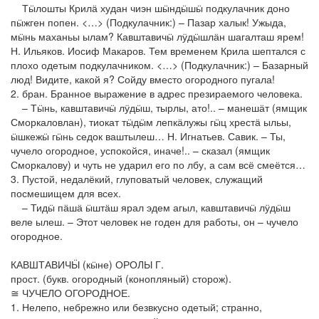
Тӹлошты Крилӓ худан чиэн шӹндӹшӹ подкулачник доно
пӹжген попен. <…> (Подкулачник:) – Пазар халык! Ужыда,
мӹнь маханьы ылам? Кавштавичӹ лӱдӹшлӓн шагалташ ярем!
Н. Ильяков. Иосиф Макаров. Тем временем Крила шептался с
плохо одетым подкулачником. <…> (Подкулачник:) – Базарный
люд! Видите, какой я? Сойду вместо огородного пугала!
2. бран. Бранное выражение в адрес презираемого человека.
– Тӹнь, кавштавичӹ лӱдӹш, тырлы, ато!.. – манешӓт (ямщик
Сморкаловлан), тиокат тӹдӹм лепкӓлужы гӹц хрестӓ ыльы,
ӹшкежӹ гӹнь седок ваштылеш… Н. Игнатьев. Савик. – Ты,
чучело огородное, успокойся, иначе!.. – сказал (ямщик
Сморкалову) и чуть не ударил его по лбу, а сам всё смеётся…
3. Пустой, недалёкий, глуповатый человек, служащий
посмешищем для всех.
– Ти­дӹ пӓшӓ ӹштӓш ярал эдем агыл, кавштавичӹ лӱдӹш
веле ылеш. – Этот человек не годен для работы, он – чучело
огородное.
КАВШТАВИЧӸ (кӹне) ОРОЛЫ Г.
прост. (букв. огородный (конопляный) сторож).
≅ ЧУЧЕЛО ОГОРОДНОЕ.
1. Нелепо, небрежно или безвкусно одетый; странно,