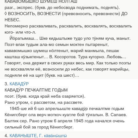
КАВАВОМЫШКО ШУМЕШ НӦЛТАШ
разг., экспрес. (букв. до небосвода поднимать, поднять).
◊ ВОЗНОСИТЬ, ВОЗНЕСТИ (превозносить, превознести) ДО
НЕБЕС.
Непомерно расхваливать, расхвалить, восхвалять, восхвалить
кого- или что-л.
Йӧратымаш… Шке кидыштыже тудо уло тӱням куча, маныт.
Поэт-влак тудым ала-мо семын моктен пытареныт,
кававомышко шумеш нӧлтеныт, марий манмыла, пешак
кашташ кӱзыктеныт… В. Косоротов. Тура кугорно. Любовь…
Говорят, она держит в своих руках весь мир. Как только поэты
не восхваляли её, возносили до небес, как говорят марийцы,
подняли её на щит (букв. на шест)…
3
КАВАДӰР
КАВАДӰР ПЕЧКАЛТМЕ ГОДЫМ
поэт. (букв. когда край неба озаряется).
Рано утром, с рассветом, на рассвете.
1945-ше ий 6-шо апрельыште кавадӱр печкалтме годым
Кёнигсберг ола верч моткоч куатле бой тӱҥалын. В. Сапаев.
Балтик сер. Рано утром 6 апреля 1945 года начался очень
сильный бой за город Кёнигсберг.
4
КАВАНЫШТЕ, Г. кӓвӓнӹштӹ