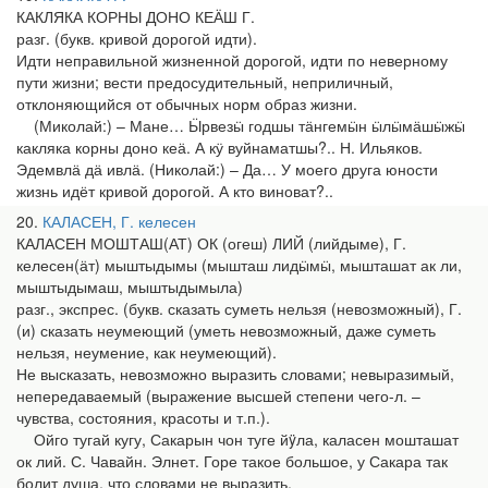
КАКЛЯКА КОРНЫ ДОНО КЕӒШ Г.
разг. (букв. кривой дорогой идти).
Идти неправильной жизненной дорогой, идти по неверному
пути жизни; вести предосудительный, неприличный,
отклоняющийся от обычных норм образ жизни.
(Миколай:) – Мане… Ӹрвезӹ годшы тӓнгемӹн ӹлӹмӓшӹжӹ
какляка корны доно кеӓ. А кӱ вуйнаматшы?.. Н. Ильяков.
Эдемвлӓ дӓ ивлӓ. (Николай:) – Да… У моего друга юности
жизнь идёт кривой дорогой. А кто виноват?..
20
КАЛАСЕН, Г. келесен
КАЛАСЕН МОШТАШ(АТ) ОК (огеш) ЛИЙ (лийдыме), Г.
келесен(ӓт) мыштыдымы (мышташ лидӹмӹ, мышташат ак ли,
мыштыдымаш, мыштыдымыла)
разг., экспрес. (букв. сказать суметь нельзя (невозможный), Г.
(и) сказать неумеющий (уметь невозможный, даже суметь
нельзя, неумение, как неумеющий).
Не высказать, невозможно выразить словами; невыразимый,
непередаваемый (выражение высшей степени чего-л. –
чувства, состояния, красоты и т.п.).
Ойго тугай кугу, Сакарын чон туге йÿла, каласен мошташат
ок лий. С. Чавайн. Элнет. Горе такое большое, у Сакара так
болит душа, что словами не выразить.