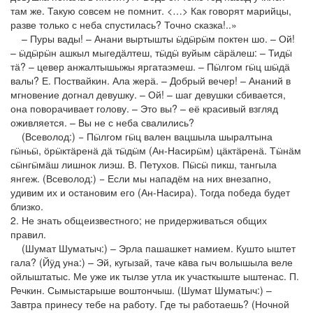
там же. Такую совсем не помнит. <…> Как говорят марийцы,
разве только с неба спустилась? Точно сказка!..»
– Пуры вады! – Анани выртышты ӹдӹрӹм поктен шо. – Ой!
– ӹдӹрӹн ашкыл мыгедӓлтеш, тӹдӹ вуйым сӓрӓлеш: – Тидӹ
тӓ? – цевер анжалтышыжы яргатаэмеш. – Пӹлгом гӹц шӹдӓ
валы? Е. Поствайкин. Ала жерӓ. – Добрый вечер! – Ананий в
мгновение догнал девушку. – Ой! – шаг девушки сбивается,
она поворачивает голову. – Это вы? – её красивый взгляд
оживляется. – Вы не с неба свалились?
(Всеволод:) − Пӹлгом гӹц вален вацшыла шыралтына
гӹньӹ, ӧрӹктӓренӓ дӓ тӹдӹм (Ан-Насирӹм) цӓктӓренӓ. Тӹнӓм
сӹнгӹмӓш лишнок лиэш. В. Петухов. Пӹсӹ пикш, тангыла
янгеж. (Всеволод:) − Если мы нападём на них внезапно,
удивим их и остановим его (Ан-Насира). Тогда победа будет
близко.
2. Не знать общеизвестного; не придерживаться общих
правил.
(Шумат Шуматыч:) – Эрла пашашкет намием. Кушто ыштет
гала? (Йӱд уна:) – Эй, кугызай, таче кaва гыч волышыла веле
ойлыштатыс. Ме уже ик тылзе утла ик участкыште ыштенас. П.
Речкин. Сымыстарыше воштончыш. (Шумат Шуматыч:) –
Завтра принесу тебе на работу. Где ты работаешь? (Ночной