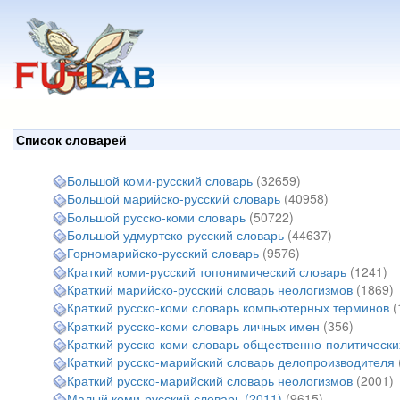
Перейти
к
основному
содержанию
Список словарей
Большой коми-русский словарь
(32659)
Большой марийско-русский словарь
(40958)
Большой русско-коми словарь
(50722)
Большой удмуртско-русский словарь
(44637)
Горномарийско-русский словарь
(9576)
Краткий коми-русский топонимический словарь
(1241)
Краткий марийско-русский словарь неологизмов
(1869)
Краткий русско-коми словарь компьютерных терминов
(
Краткий русско-коми словарь личных имен
(356)
Краткий русско-коми словарь общественно-политически
Краткий русско-марийский словарь делопроизводителя
Краткий русско-марийский словарь неологизмов
(2001)
Малый коми-русский словарь (2011)
(9615)