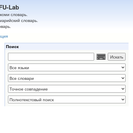
FU-Lab
-коми словарь.
марийский словарь.
оварь.
кция
Поиск
Искать