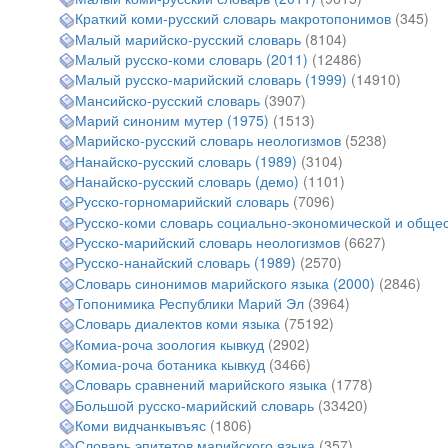
Краткий коми-русский словарь макротопонимов
(345)
Малый марийско-русский словарь
(8104)
Малый русско-коми словарь (2011)
(12486)
Малый русско-марийский словарь (1999)
(14910)
Мансийско-русский словарь
(3907)
Марий синоним мутер (1975)
(1513)
Марийско-русский словарь неологизмов
(5238)
Нанайско-русский словарь (1989)
(3104)
Нанайско-русский словарь (демо)
(1101)
Русско-горномарийский словарь
(7096)
Русско-коми словарь социально-экономической и общес
Русско-марийский словарь неологизмов
(6627)
Русско-нанайский словарь (1989)
(2570)
Словарь синонимов марийского языка (2000)
(2846)
Топонимика Республики Марий Эл
(3964)
Словарь диалектов коми языка
(75192)
Комиа-роча зоология кывкуд
(2902)
Комиа-роча ботаника кывкуд
(3466)
Словарь сравнений марийского языка
(1778)
Большой русско-марийский словарь
(33420)
Коми видчанкывъяс
(1806)
Словарь эпитетов марийского языка
(357)