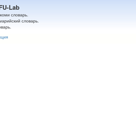
FU-Lab
-коми словарь.
марийский словарь.
оварь.
кция