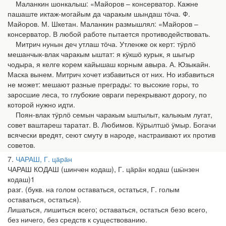
Маланкин шонкалыш: «Майоров – консерватор. Кажне
пашаште иктаж-могайым да чаракым шындаш тӧча. Ф.
Майоров. М. Шкетан. Маланкин размышлял: «Майоров –
консерватор. В любой работе пытается противодействовать.
Митрич нунын деч утлаш тӧча. Утленже ок керт: тӱрлӧ
мешанчык-влак чаракым ыштат: я кӱкшӧ курык, я шыгыр
чодыра, я келге корем кайышаш корным авыра. А. Юзыкайн.
Маска вынем. Митрич хочет избавиться от них. Но избавиться
не может: мешают разные преграды: то высокие горы, то
заросшие леса, то глубокие овраги перекрывают дорогу, по
которой нужно идти.
Поян-влак тӱрлӧ семын чаракым ыштылыт, калыкым лугат,
совет ваштареш таратат. В. Любимов. Кӱрылтшӧ ӱмыр. Богачи
всячески вредят, сеют смуту в народе, настраивают их против
советов.
7
ЧАРАШ, Г. цӓрӓн
ЧАРАШ КОДАШ (шинчен кодаш), Г. цӓрӓн кодаш (шӹнзен
кодаш)1
разг. (букв. на голом оставаться, остаться, Г. голым
оставаться, остаться).
Лишаться, лишиться всего; оставаться, остаться безо всего,
без ничего, без средств к существованию.