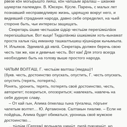
рвезе кӧн могырышто лияш, кӧн чапшым аралаш – шканже
шукертак палемден. В. Юксерн. Кӱсле. Парень, с малых лет
познавший несправедливую жизнь, царящую вокруг него, и
видевший страдания народа, давно себе определил, на чьей
стороне быть, чьи интересы защищать.
Секретарь ӹшке честьшӹм ӹдӹр честьӹм перегӹмӹлӓок
перегӹшӓшлык. Вот кыце! Тидӹлӓнжӹ ӹшкӹмӹм хоть-кынамат
проста халык гӹц икманяр ташкалтышеш кӱшнӹрак кычымыла.
Н. Ильяков. Эдемвлӓ дӓ ивлӓ. Секретарь должен беречь свою
честь так же, как и девичью честь. Вот как! Для этого всегда
необходимо быть на голову выше простого народа.
ЧАПЫМ ВОЛТАШ, Г. честьӹм валташ (ямдаш)1
(букв. честь, достоинство опускать, опустить, Г. честь опускать,
опустить (терять, потерять).
Ронять, уронить, терять, потерять своё достоинство, честь,
авторитет; позориться, опозориться; навлекать, навлечь на
себя дурную славу.
– От кай гын, Алима ӧпкелаш гына тӱҥалеш, пӧръеҥ
чапетым волтет… Ю. Артамонов. Салтакын пиалже. – Если не
пойдёшь, Алима будет обижаться, уронишь своё мужское
достоинство…
…тӹдӹм (Сергем) вольыкла шинӹт, пилӓ пукшенӹт, но