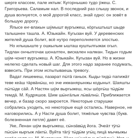
шерге классем, пале иктым: Кугорнышко тудо ӱжеш. С.
Григорьева. Саламым нал. В последний раз слышу звонок, и
душа волнуется, о мой дорогой класс, знай одно: он зовёт в
большую дорогу.
Ялысе еҥ-влакын шӱмышт вургыжеш, кӧргыштышт шыде
талышнен ташла. А. Юзыкайн. Кугызан вуй. У деревенских
жителей душа болит, всё нутро переполняется злостью.
Но илышыште у ошкылым ышташ куштылгыжак огыл.
Тидлан ончылгочак шоналтен, вискален налман. Тидын годым
шӱм-чонет вургыжеш. А. Юзыкайн. Кугызан вуй. Но в жизни
нелегко сделать новый шаг. Для этого надо заранее подумать,
взвесить. При этом испытываешь тревогу.
Вадат лишемеш, пазарат пӹтӓ ганьок. Кыды-тидӹ папижӓт
теве кеӓш тӓрвӓнӹш, но эче икманярынжы кодыныт. Шаяшты
пӹтӹде сӓй. А Настян шӱм выргыжеш, ясы шӧргӹш тӹдӹм
темдӓ. М. Кудряшов. Шим шӹнгӓлык лӹвӓлнӹ. Приближается
вечер, и базар скоро закроется. Некоторые старушки
собрались уходить, но некоторые ещё остались. Наверное, не
наговорились. А у Насти душа болит, тяжёлые чувства (букв.
болезненная петля) давят её.
Уке, Ленан шӱм выргыжеш, сӹнзӓвӹд йога. Эчеӓт тӱгӹ
пӹсӹн кыргыж лӓктӹ. Вуйта тӓгӱ тӹдӹм угӹц лицӓ мычкыжы
севӓл колтыш. М. Кудряшов. Шим шӹнгӓлык лӹвӓлнӹ. Нет, у