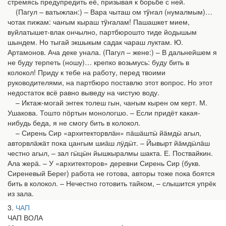
стремясь предупредить её, призывая к борьбе с ней.
(Пагул – ватыжлан:) – Вара чыташ ом тÿҥал (нумалмым)…
чотак пижам: чаҥым кыраш тÿҥалам! Пашашкет мием,
вуйлатышет-влак ончылно, партбюрошто тиде йодышым
шындем. Но тыгай экшыкым садак чараш луктам. Ю.
Артамонов. Ача деке унала. (Пагул – жене:) – В дальнейшем я
не буду терпеть (ношу)… крепко возьмусь: буду бить в
колокол! Приду к тебе на работу, перед твоими
руководителями, на партбюро поставлю этот вопрос. Но этот
недостаток всё равно выведу на чистую воду.
– Иктаж-могай эҥгек толеш гын, чаҥым кырен ом керт. М.
Ушакова. Тошто пӧртын монологшо. – Если придёт какая-
нибудь беда, я не смогу бить в колокол.
– Сирень Сир «архитектор­влӓн» пӓшӓштӹ йӓмдӹ агыл,
авторвлӓжӓт пока цангым шиӓш лӱдӹт. – Йывырт йӓмдӹлӓш
честно агыл, – зал гӹцӹн йышкыралмы шакта. Е. Поствайкин.
Ала жерӓ. – У «архитекторов» деревни Сирень Сир (букв.
Сиреневый Берег) работа не готова, авторы тоже пока боятся
бить в колокол. – Нечестно готовить тайком, – слышится упрёк
из зала.
3
ЧАП
ЧАП ВОЛА