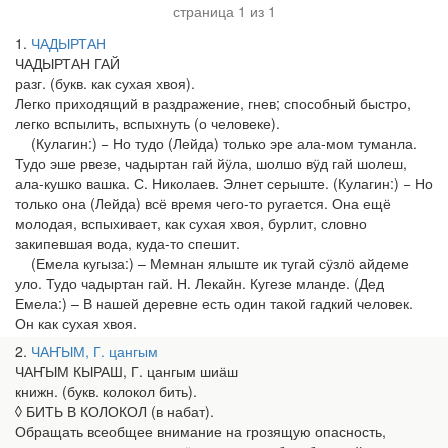
страница 1 из 1
1
ЧАДЫРТАН
ЧАДЫРТАН ГАЙ
разг. (букв. как сухая хвоя).
Легко приходящий в раздражение, гнев; способный быстро,
легко вспылить, вспыхнуть (о человеке).
(Кулагин:) − Но тудо (Лейда) только эре ала-мом туманла.
Тудо эше рвезе, чадыртан гай йӱла, шолшо вӱд гай шолеш,
ала-кушко вашка. С. Николаев. Элнет серыште. (Кулагин:) − Но
только она (Лейда) всё время чего-то ругается. Она ещё
молодая, вспыхивает, как сухая хвоя, бурлит, словно
закипевшая вода, куда-то спешит.
(Емела кугыза:) – Мемнан ялыште ик тугай сӱзлӧ айдеме
уло. Тудо чадыртан гай. Н. Лекайн. Кугезе мланде. (Дед
Емела:) – В нашей деревне есть один такой гадкий человек.
Он как сухая хвоя.
2
ЧАҤЫМ, Г. цангым
ЧАҤЫМ КЫРАШ, Г. цангым шиӓш
книжн. (букв. колокол бить).
◊ БИТЬ В КОЛОКОЛ (в набат).
Обращать всеобщее внимание на грозящую опасность,