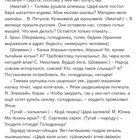
(Аматай:) – Толевӹ рушвлӓ ӹлемӹш. Цӓрӓ каля постол
йӓрӓ шагалтен кодевӹ. Мам мӹлӓм ӹштӓш? Мӓгӹрен веле
шӹнзӓш… В. Петухов. Кучкыжвлӓ дӓ курныжвлӓ. (Аматай:) – В
жилище пришли русские. Они оставили нас, словно голых
мышей. Что мне делать? Остаётся только плакать…
2. бран. Оборванец, голодранец, голяк, бедняк (бранное
выражение в адрес бедного, неимущего человека).
(Шовакин:) − Калык йӧршын пужлен, йӧршын! Кӧ, кунам
тыгайым колын? А? Требоватлаш пунчалыныт. Ах, чара коля,
негодяй-влак! С. Николаев. Вӱдшӧ йога. (Шовакин:) − Народ
совсем испортился, совсем! Кто, когда такое слышал? А?
Постановили потребовать. Ах, голодранцы, негодяи!
– Тамака шупшаш гын шырпышт уке, ӱдымӧ машинам
налаш тӧчат, чара коля-влак, – Япык шыдешкенрак пелешта.
Я. Элексейн. Корак. – Чтобы закурить, так у них нет спичек, а
ещё хотят купить сеялку, голодранцы, – сердито промолвил
Япык.
(Тугай – халыклан:) – Кедӓ тишец! Цӓрӓ калявлӓ! М. Юхма.
Ма техень ирӹк? / Е. Сергеева сӓрен. (Тугай – народу:) –
Уходите отсюда! Голодранцы!
Эдуард тагачат ойхыра. Вет пелӓшӹжӹ тӹдӹм кечӹнь
ньымыштеш: «Цӓрӓ каля ылат, сӱӓнжӹмӓт ӓтям-ӓвӓмӹн