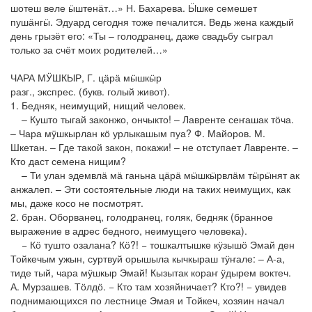
шотеш веле ӹштенӓт…» Н. Бахарева. Ӹшке семешет
пушӓнгӹ. Эдуард сегодня тоже печалится. Ведь жена каждый
день грызёт его: «Ты – голодранец, даже свадьбу сыграл
только за счёт моих родителей…»
ЧАРА МӰШКЫР, Г. цӓрӓ мӹшкӹр
разг., экспрес. (букв. голый живот).
1. Бедняк, неимущий, нищий человек.
– Кушто тыгай законжо, ончыкто! – Лавренте сеҥашак тӧча.
– Чара мӱшкырлан кӧ урлыкашым пуа? Ф. Майоров. М.
Шкетан. – Где такой закон, покажи! – не отступает Лавренте. –
Кто даст семена нищим?
– Ти улан эдемвлӓ мӓ ганьна цӓрӓ мӹшкӹрвлӓм тӹрӹнят ак
анжалеп. – Эти состоятельные люди на таких неимущих, как
мы, даже косо не посмотрят.
2. бран. Оборванец, голодранец, голяк, бедняк (бранное
выражение в адрес бедного, неимущего человека).
− Кӧ тушто озалана? Кӧ?! − тошкалтышке кӱзышӧ Эмай ден
Тойкечым ужын, суртвуй орышыла кычкыраш тӱҥале: – А-а,
тиде тый, чара мӱшкыр Эмай! Кызытак кораҥ ӱдырем воктеч.
А. Мурзашев. Тӧлдӧ. − Кто там хозяйничает? Кто?! − увидев
поднимающихся по лестнице Эмая и Тойкеч, хозяин начал