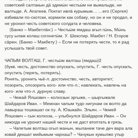
советский салтакын дӓ эдемӹн честьӹм ни выжалыде, ни
валтыде. А. Апатеев. Поктат ивлӓ курымым… …его (Сергея)
избивали по-скотски, кормили как собаку, но он и не продал, и
не уронил честь советского солдата и человека.
(Банко – Макбетлӓн:) – Честьӹм ямдаш агыл гӹнь, Мӹнь
сусу ылам колаш согонетӹм. У. Шекспир. Макбет / Н. Егоров
сӓрен. (Банко – Макбету:) – Если не потерять чести, то я рад
услышать твой совет.
ЧАПЫМ ВОЛТАШ, Г. честьӹм валташ (ямдаш)2
(букв. честь, достоинство опускать, опустить, Г. честь опускать,
опустить (терять, потерять).
Ронять, уронить чьё-л. достоинство, честь, авторитет;
позорить, опозорить кого- или что-л.; навлекать, навлечь на
кого- или что-л. дурную славу.
– Чемай Ялшович – колхозын эргыже, – шыргыжале
Шайдаров Иван. – Мемнан чапым тудо нигунам ок волто да
лавыраш тошкашат ок пу. А. Юзыкайн. Эльян. – Чемей
Ялшович – сын колхоза, – улыбнулся Шайдаров Иван. – Он
никогда не уронит нашей чести и не даст втоптать в грязь.
– Чапетым волташ огыл манын, мыланем таче деч вара ала
ковай декшат мийымым чарнаш? – Чачукын кумылжо утыр