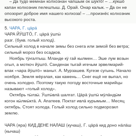
– Да тудо мемнан колхознан чапшым ок шӱктӧ! – …кӱкшӧ
капан колхозник пелештыш. Д. Орай. Онар калык. – Да он не
опозорит доброе имя нашего колхоза! – …произнёс колхозник
высокого роста.
5
ЧАРА, Г. цӓрӓ
ЧАРА ЙӰШТӦ, Г. цӓрӓ ӱштӹ
разг. (букв. голый холод).
Сильный холод в начале зимы без снега или зимой без ветра;
сильный мороз без осадков.
Ноябрь тӱҥалтыш. Мланде кӱ гай кылмен… Эше лум возын
огыл, а моткоч йӱштӧ. Санденак тыгай игечым эрвелмарий-
влак «чара йӱштӧ» маныт. А. Мурзашев. Кугезе сугынь. Начало
ноября. Земля мёрзлая, как камень… Снег ещё не выпал, но
очень холодно. Поэтому такую погоду восточные марийцы
называют «голый холод».
Октябрь тӹлзӹ. Ӱштӹвлӓ шалгат. Цӓрӓ ӱштӹ мӱлӓндӹм
когон кӹлмӹктӓ. А. Апатеев. Поктат ивлӓ курымым… Месяц
октябрь. Стоят холода. Голый холод сильно подморозил
землю.
ЧАРА (яра) КИД ДЕНЕ НАЛАШ (кучаш), Г. цӓрӓ кид доно нӓлӓш
(кычаш)