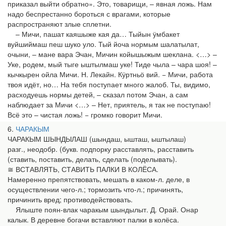
приказал выйти обратно». Это, товарищи, – явная ложь. Нам
надо беспрестанно бороться с врагами, которые
распространяют злые сплетни.
– Мичи, пашат каяшыже кая да… Тыйын ӱмбакет
вуйшиймаш пеш шуко уло. Тый йоча нормым шалатылат,
очыни, – мане вара Эчан, Мичин койышыжым шеклана. <…> –
Уке, родем, мый тыге ыштылмаш уке! Тиде чыла – чара шоя! –
кычкырен ойла Мичи. Н. Лекайн. Кӱртньӧ вий. − Мичи, работа
твоя идёт, но… На тебя поступает много жалоб. Ты, видимо,
расходуешь нормы детей, – сказал потом Эчан, а сам
наблюдает за Мичи <…> – Нет, приятель, я так не поступаю!
Всё это – чистая ложь! − громко говорит Мичи.
6
ЧАРАКЫМ
ЧАРАКЫМ ШЫНДЫЛАШ (шындаш, ышташ, ыштылаш)
разг., неодобр. (букв. подпорку расставлять, расставить
(ставить, поставить, делать, сделать (поделывать).
≅ ВСТАВЛЯТЬ, СТАВИТЬ ПАЛКИ В КОЛЁСА.
Намеренно препятствовать, мешать в каком-л. деле, в
осуществлении чего-л.; тормозить что-л.; причинять,
причинить вред; противодействовать.
Ялыште поян-влак чаракым шындылыт. Д. Орай. Онар
калык. В деревне богачи вставляют палки в колёса.