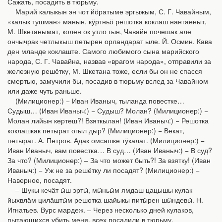
Сажать, посадить в тюрьму.
Марий калыкын эн чот йӧратыме эргыжым, С. Г. Чавайным,
«калык тушман» манын, кӱртньӧ решотка коклаш наҥгаеныт,
М. Шкетанымат, колен ок утло гын, Чавайн почешак але
ончычрак четлыкыш петырен орландарат ыле. Й. Осмин. Кава
ден мланде коклаште. Самого любимого сына марийского
народа, С. Г. Чавайна, назвав «врагом народа», отправили за
железную решётку, М. Шкетана тоже, если бы он не спасся
смертью, замучили бы, посадив в тюрьму вслед за Чавайном
или даже чуть раньше.
(Милиционер:) − Иван Иваныч, тыланда повестке…
Судыш… (Иван Иваныч:) − Судыш? Молан? (Милиционер:) −
Молан лийын кертеш?! Взяткылан! (Иван Иваныч:) − Решотка
коклашкак петырат огыл дыр? (Милиционер:) − Векат,
петырат. А. Петров. Адак омсашке тӱкалат. (Милиционер:) −
Иван Иваныч, вам повестка… В суд… (Иван Иваныч:) − В суд?
За что? (Милиционер:) – За что может быть?! За взятку! (Иван
Иваныч:) − Уж не за решётку ли посадят? (Милиционер:) −
Наверное, посадят.
– Шукы кечӓт ӹш эртӹ, мӹньӹм ямдаш цацышы кулак
йыхвлӓм цилӓштӹм решотка шайыкы питӹрен шӹндевӹ. Н.
Игнатьев. Вурс мардеж. – Через несколько дней кулаков,
пытающихся убить меня, всех посадили в тюрьму.