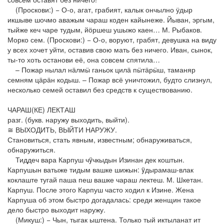
(Проскови:) − О-о, агат, грабият, калык ончылно ӱдыр
икшыве шочмо аважым чараш коден кайынеже. Йыван, эргым,
тыйже кеч чаре тудым, йӧршеш ушыжо каен… М. Рыбаков.
Морко сем. (Проскови:) − О-о, воруют, грабят, девушка на виду
у всех хочет уйти, оставив свою мать без ничего. Иван, сынок,
ты-то хоть останови её, она совсем спятила…
– Пожар нылал нӓлмӹ ганьок цилӓ пӹтӓрӹш, таманяр
семням цӓрӓн кодыш. – Пожар всё уничтожил, будто слизнул,
несколько семей оставил без средств к существованию.
ЧАРАШ(КЕ) ЛЕКТАШ
разг. (букв. наружу выходить, выйти).
≅ ВЫХОДИТЬ, ВЫЙТИ НАРУЖУ.
Становиться, стать явным, известным; обнаруживаться,
обнаружиться.
Тиддеч вара Карпуш чÿчкыдын Изинан дек коштын.
Карпушын ватыже тидым вашке шижын: ÿдырамаш-влак
коклаште тугай паша пеш вашке чараш лектеш. М. Шкетан.
Карпуш. После этого Карпуш часто ходил к Изине. Жена
Карпуша об этом быстро догадалась: среди женщин такое
дело быстро выходит наружу.
(Микуш:) − Чын, тыгак ыштена. Только тый иктыланат ит