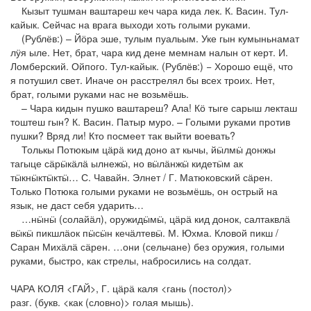
Кызыт тушман ваштареш кеч чара кида лек. К. Васин. Тул-
кайык. Сейчас на врага выходи хоть голыми руками.
(Рублёв:) – Йӧра эше, тулым пуальым. Уке гын кумыньнамат
лӱя ыле. Нет, брат, чара кид дене мемнам налын от керт. И.
Ломберский. Ойпого. Тул-кайык. (Рублёв:) − Хорошо ещё, что
я потушил свет. Иначе он расстрелял бы всех троих. Нет,
брат, голыми руками нас не возьмёшь.
– Чара кидын пушко ваштареш? Ала! Кӧ тыге сарыш лекташ
тоштеш гын? К. Васин. Патыр муро. – Голыми руками против
пушки? Вряд ли! Кто посмеет так выйти воевать?
Толькы Потюкым цӓрӓ кид доно ат кычы, йӹлмӹ донжы
тагыце сӓрӹкӓлӓ ылнежӹ, но вӹлӓнжӹ кидетӹм ак
тӹкнӹктӹктӹ… С. Чавайн. Элнет / Г. Матюковский сӓрен.
Только Потюка голыми руками не возьмёшь, он острый на
язык, не даст себя ударить…
…нӹнӹ (солайӓл), оружидӹмӹ, цӓрӓ кид донок, салтаквлӓ
вӹкӹ пикшлӓок пӹсӹн кечӓлтевӹ. М. Юхма. Кловой пикш /
Саран Михӓлӓ сӓрен. …они (сельчане) без оружия, голыми
руками, быстро, как стрелы, набросились на солдат.
ЧАРА КОЛЯ <ГАЙ>, Г. цӓрӓ каля <гань (постол)>
разг. (букв. <как (словно)> голая мышь).