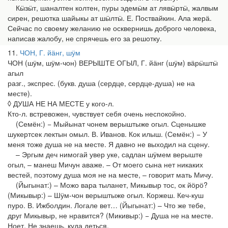
Кӹзӹт, шаналтен колтен, пуры эдемӹм ат лявӹртӹ, жалвым
сирен, решотка шайыкы ат шӹлтӹ. Е. Поствайкин. Ала жерӓ.
Сейчас по своему желанию не осквернишь доброго человека,
написав жалобу, не спрячешь его за решотку.
11
ЧОН, Г. йӓнг, шӱм
ЧОН (шӱм, шӱм-чон) ВЕРЫШТЕ ОГЫЛ, Г. йӓнг (шӱм) вӓрӹштӹ
агыл
разг., экспрес. (букв. душа (сердце, сердце-душа) не на
месте).
◊ ДУША НЕ НА МЕСТЕ у кого-л.
Кто-л. встревожен, чувствует себя очень неспокойно.
(Семён:) − Мыйынат чонем верыштыже огыл. Сценышке
шукертсек лектын омыл. В. Иванов. Кок илыш. (Семён:) − У
меня тоже душа не на месте. Я давно не выходил на сцену.
– Эргым деч нимогай увер уке, садлан шӱмем верыште
огыл, – манеш Мичун аваже. – От моего сына нет никаких
вестей, поэтому душа моя не на месте, – говорит мать Мичу.
(Йыгынат:) – Можо вара тыланет, Микывыр тос, ок йӧрӧ?
(Микывыр:) – Шӱм-чон верыштыже огыл. Коржеш. Кеч-куш
пуро. В. Ижболдин. Логале вет… (Йыгынат:) – Что же тебе,
друг Микывыр, не нравится? (Микивыр:) − Душа не на месте.
Ноет. Не знаешь, куда деться.