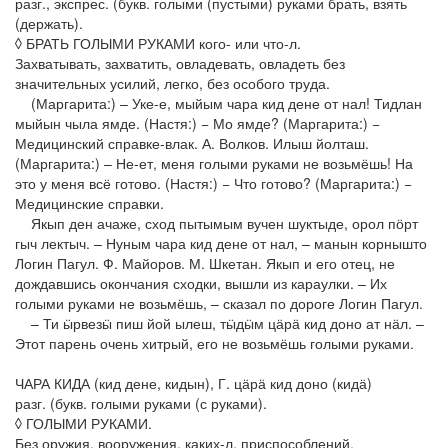
разг., экспрес. (букв. голыми (пустыми) руками брать, взять
(держать).
◊ БРАТЬ ГОЛЫМИ РУКАМИ кого- или что-л.
Захватывать, захватить, овладевать, овладеть без
значительных усилий, легко, без особого труда.
(Маргарита:) – Уке-е, мыйым чара кид дене от нал! Тидлан
мыйын чыла ямде. (Настя:) − Мо ямде? (Маргарита:) −
Медицинский справке-влак. А. Волков. Илыш йолташ.
(Маргарита:) – Не-ет, меня голыми руками не возьмёшь! На
это у меня всё готово. (Настя:) − Что готово? (Маргарита:) −
Медицинские справки.
Якып ден ачаже, сход пытымым вучен шуктыде, орол пӧрт
гыч лектыч. – Нуным чара кид дене от нал, – манын корнышто
Логин Пагул. Ф. Майоров. М. Шкетан. Якып и его отец, не
дождавшись окончания сходки, вышли из караулки. – Их
голыми руками не возьмёшь, – сказал по дороге Логин Пагул.
– Ти ӹрвезӹ пиш йой ылеш, тӹдӹм цӓрӓ кид доно ат нӓл. –
Этот парень очень хитрый, его не возьмёшь голыми руками.
ЧАРА КИДА (кид дене, кидын), Г. цӓрӓ кид доно (кидӓ)
разг. (букв. голыми руками (с руками).
◊ ГОЛЫМИ РУКАМИ.
Без оружия, вооружения, каких-л. приспособлений.