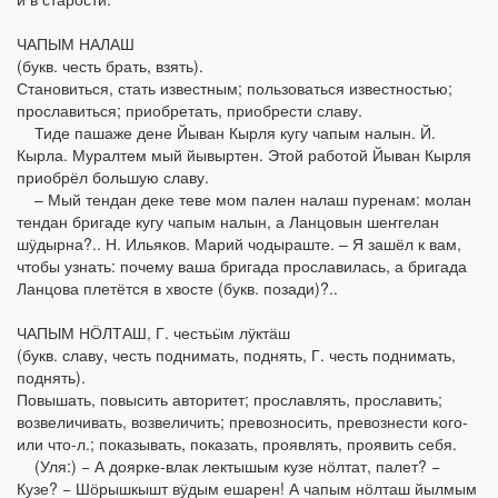
ЧАПЫМ НАЛАШ
(букв. честь брать, взять).
Становиться, стать известным; пользоваться известностью;
прославиться; приобретать, приобрести славу.
Тиде пашаже дене Йыван Кырля кугу чапым налын. Й.
Кырла. Муралтем мый йывыртен. Этой работой Йыван Кырля
приобрёл большую славу.
– Мый тендан деке теве мом пален налаш пуренам: молан
тендан бригаде кугу чапым налын, а Ланцовын шеҥгелан
шӱдырна?.. Н. Ильяков. Марий чодыраште. – Я зашёл к вам,
чтобы узнать: почему ваша бригада прославилась, а бригада
Ланцова плетётся в хвосте (букв. позади)?..
ЧАПЫМ НӦЛТАШ, Г. честьӹм лӱктӓш
(букв. славу, честь поднимать, поднять, Г. честь поднимать,
поднять).
Повышать, повысить авторитет; прославлять, прославить;
возвеличивать, возвеличить; превозносить, превознести кого-
или что-л.; показывать, показать, проявлять, проявить себя.
(Уля:) − А доярке-влак лектышым кузе нӧлтат, палет? −
Кузе? − Шӧрышкышт вӱдым ешарен! А чапым нӧлташ йылмым