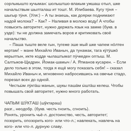
сорлыкышто кучыман: шолыштшо-влакым ужшаш отыл, шке
начальствым шылталаш ит тошт. М. Илибаева. Кугу тӱня −
шыгыр тӱня. (Уля:) − А ты знаешь, как доярки поднимают
надой молока? − Как? − Наливая в молоко воду! А чтобы
повысить авторитет, нужно держать язык на замке (букв. в
узде): ты не должна замечать воров и критиковать своё
начальство.
− Паша тыште веле гын, тугеже эше мый шке чапем нӧлтен
кертам! − мане Михайло Иваныч, да тунамак, тага кӱтӱшкӧ
керылтын, икте кодде чылаштымат пӱчкеден оптыш. М.
Салтыков-Щедрин. Йомак-шамыч / А. Ятманов кусарен. − Если
дело только в этом, тогда я ещё могу показать себя! − сказал
Михайло Иваныч и, мгновенно набросившись на овечье стадо,
порезал всех до одной.
Честьӹм лӱктӓш манын, шукы пашӓм ӹштӓш келеш. Чтобы
повышать свой авторитет, нужно много работать.
ЧАПЫМ ШӰКТАШ (шÿктараш)
разг., неодобр. (букв. честь гноить, сгноить).
Ронять, уронить чьё-л. достоинство, честь, авторитет;
позорить, опозорить кого- или что-л.; навлекать, навлечь на
кого- или что-л. дурную славу.