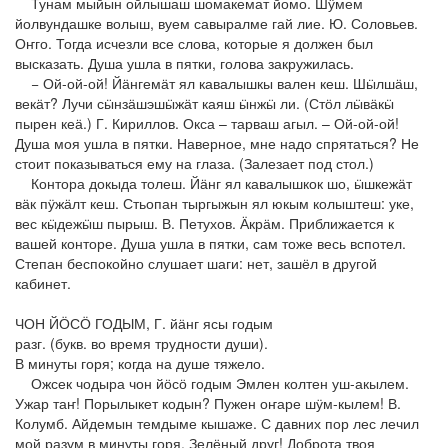
Тунам мыйын ойлышаш шомакемат йомо. Шӱмем
йолвундашке волыш, вуем савыралме гай лие. Ю. Соловьев.
Оҥго. Тогда исчезли все слова, которые я должен был
высказать. Душа ушла в пятки, голова закружилась.
− Ой-ой-ой! Йӓнгемӓт ял кавалышкы вален кеш. Шӹлшӓш,
векӓт? Лучи сӹнзӓшэшӹжӓт каяш ӹнжӹ ли. (Стӧл лӹвӓкӹ
пырен кеӓ.) Г. Кириллов. Окса – тарваш агыл. – Ой-ой-ой!
Душа моя ушла в пятки. Наверное, мне надо спрятаться? Не
стоит показываться ему на глаза. (Залезает под стол.)
Контора докыда толеш. Йӓнг ял кавалышкок шо, ӹшкежӓт
вӓк пӱжӓлт кеш. Стьопан тыргыжын ял юкым колыштеш: уке,
вес кӹдежӹш пырыш. В. Петухов. Ӓкрӓм. Приближается к
вашей конторе. Душа ушла в пятки, сам тоже весь вспотел.
Степан беспокойно слушает шаги: нет, зашёл в другой
кабинет.
ЧОН ЙӦСӦ ГОДЫМ, Г. йӓнг ясы годым
разг. (букв. во время трудности души).
В минуты горя; когда на душе тяжело.
Ожсек чодыра чон йӧсӧ годым Эмлен колтен уш-акылем.
Ужар таҥ! Порылыкет кодын? Пужен оҥаре шӱм-кылем! В.
Колумб. Айдемын темдыме кышаже. С давних пор лес лечил
мой разум в минуты горя. Зелёный друг! Доброта твоя