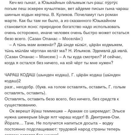
Кеч-мо гынат, а Юзыкайнын ойлымыж гыч раш: пӱртӱс
погым пеш эскерен кучылтман, вет айдеме писын гына чараш
шинчын кодын кертеш. В. Куликов. Почеламут гыч роман
марте. Как бы там ни было, а из сказанного Юзыкайном
становится ясно: природное богатство надо использовать
очень осторожно, иначе человек очень быстро может остаться
безо всего. (Сазан Опанас – Моселӓн:)
– А тӹнь мам анженӓт? Дӓ ӹнде кӹзӹт, цӓрӓн кодмыкем,
тӹнь мӹлӓм чёртлан келӓт ма? Н. Ильяков. Эдемвлӓ дӓ ивлӓ.
(Сазан Опанас – Моисею:) – А ты куда смотрел? И сейчас,
когда я остался без ничего, на кой чёрт ты мне нужен?
ЧАРАШ КОДАШ (шынден кодаш), Г. цӓрӓн кодаш (шӹнден
кодаш)2
разг., неодобр. (букв. на голом оставлять, оставить, Г. голым
оставлять, оставить).
Оставлять, оставить безо всего, без ничего, без средств к
существованию.
Ок верешт йӱаш теммешке − Аракам со шеремдат: Элысе
нужна шемерым Ынде ялт чараш кодат! В. Дмитриев-Ози.
Йӧрате… Таче. Не получится напиться досыта − водку
постоянно подслащивают: трудовой народ страны теперь
совсем оставят без ничего!