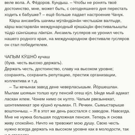
веле вола. А. Фёдоров. Кундыш. – Чтобы не ронять твоё
достоинство, мне, может быть, с сегодняшнего дня перестать
ходить к бабушке? – ещё больше падает настроение Чачук.
Кӓрш ансамбль шачмы мӱлӓндӹнӓн честьшӹм валтыде,
кӓрш мастарвлӓн международный кӱкшӹцӓн фестивальышты
тӹдӹ сӹнгӹшеш лӓктӹн. Ансамль гусляров не уронил честь
нашего родного края, на международном фестивале гусляров
он стал победителем.
ЧАПЫМ КӰШНӦ кучаш
(букв. честь высоко держать).
Держать честь, достоинство, славу на высоком уровне;
сохранять, сохранить репутацию, престиж организации,
коллектива и т.д.
– Ты кечынак завод дене чеверласышым. Йӧршешлан.
Мылам шоякын толшо кугу пенсий огеш кӱл. Ынде мый адакат
ласкан илем. Чонем нимо ок нулто. Чапым рвезынекат,
шоҥгеммекат эре кӱшнӧ кучыман. П. Речкин. Сымыстарыше
воштончыш. – Я в этот же день расстался с заводом. Навсегда.
Мне не нужна большая подложная пенсия. Теперь я снова
живу спокойно. Ничто не тревожит мою душу. Свою честь
нужно всегда держать на высоком уровне как в молодости, так
и в старости.