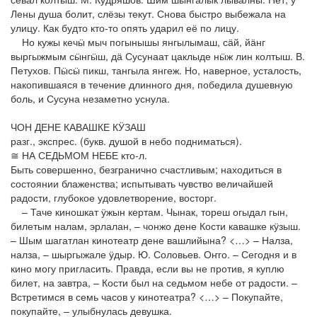
Лены душа болит, слёзы текут. Снова быстро выбежала на
улицу. Как будто кто-то опять ударил её по лицу.
Но кужы кечӹ мыч погынышы янгылымаш, сӓй, йӓнг
выргыжмым сӹнгӹш, дӓ Сусунаат цаклыде нӹж лин колтыш. В.
Петухов. Пӹсӹ пикш, тангыла янгеж. Но, наверное, усталость,
накопившаяся в течение длинного дня, победила душевную
боль, и Сусуна незаметно уснула.
ЧОН ДЕНЕ КАВАШКЕ КӰЗАШ
разг., экспрес. (букв. душой в небо подниматься).
≅ НА СЕДЬМОМ НЕБЕ кто-л.
Быть совершенно, безгранично счастливым; находиться в
состоянии блаженства; испытывать чувство величайшей
радости, глубокое удовлетворение, восторг.
– Таче киношкат ӱжын кертам. Чынак, тореш огыдал гын,
билетым налам, эрлалан, – чонжо дене Кости кавашке кӱзыш.
– Шым шагатлан кинотеатр дене вашлийына? <…> – Налза,
налза, – шыргыжале ӱдыр. Ю. Соловьев. Оҥго. – Сегодня и в
кино могу пригласить. Правда, если вы не против, я куплю
билет, на завтра, – Кости был на седьмом небе от радости. –
Встретимся в семь часов у кинотеатра? <…> – Покупайте,
покупайте, – улыбнулась девушка.