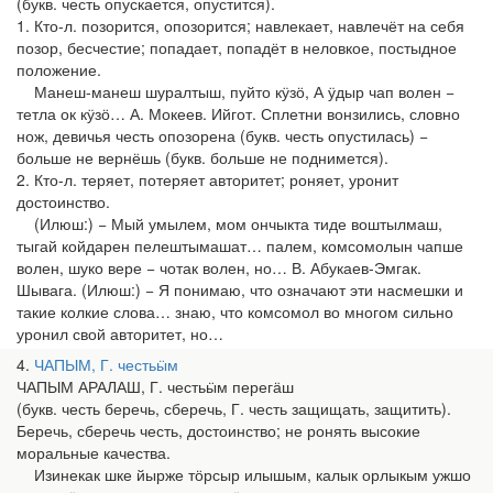
(букв. честь опускается, опустится).
1. Кто-л. позорится, опозорится; навлекает, навлечёт на себя
позор, бесчестие; попадает, попадёт в неловкое, постыдное
положение.
Манеш-манеш шуралтыш, пуйто кӱзӧ, А ӱдыр чап волен −
тетла ок кӱзӧ… А. Мокеев. Ийгот. Сплетни вонзились, словно
нож, девичья честь опозорена (букв. честь опустилась) −
больше не вернёшь (букв. больше не поднимется).
2. Кто-л. теряет, потеряет авторитет; роняет, уронит
достоинство.
(Илюш:) − Мый умылем, мом ончыкта тиде воштылмаш,
тыгай койдарен пелештымашат… палем, комсомолын чапше
волен, шуко вере − чотак волен, но… В. Абукаев-Эмгак.
Шывага. (Илюш:) − Я понимаю, что означают эти насмешки и
такие колкие слова… знаю, что комсомол во многом сильно
уронил свой авторитет, но…
4
ЧАПЫМ, Г. честьӹм
ЧАПЫМ АРАЛАШ, Г. честьӹм перегӓш
(букв. честь беречь, сберечь, Г. честь защищать, защитить).
Беречь, сберечь честь, достоинство; не ронять высокие
моральные качества.
Изинекак шке йырже тӧрсыр илышым, калык орлыкым ужшо