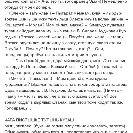
бешено кричать: – А-а, это ты, голодранец Эмай! Немедленно
отойди от моей дочери.
(Элексе – ватыжлан:) – Пытарат мемнам, кува! – пырдыж
воктен шинчыше кужу теҥгылыш Элексе кугыза волен шинче. –
Кошартат! – Молан? Мом ойлет, ачаже? – Кумшӱдӧ пудетым
тӱлашак йодыт, чара мӱшкыр кашак! В. Сапаев. Кӱдырчан йӱр
годым. (Элексе – своей жене:) – Погубят нас, жена! – старик
Элексе опустился на длинную лавку, стоящую около стены. –
Погубят! – Почему? Что ты говоришь, отец? – Они,
голодранцы, требуют заплатить эти триста пудов.
– Тӹнь (Токай) донет, цӓрӓ мӹшкӹр доно, мӹньӹн шая лин
ак керд. Е. Поствайкин. Кашкы йогы. – С тобой (с Токаем), с
голодранцем, у меня не может быть никакого разговора.
(Микитӓ – Павыллан:) – Мам цаценӓт, мам курым
кредӓлӹнӓт? Ыражын ялаш ылынат, техеньок эргетӓт каштеш.
Цӓрӓ мӹшкӹрвлӓ… В. Петухов. Вӓкш ак янгышты. (Никита –
Павлу:) – Что ты делал, чего ты всю жизнь суетился? Всё
время ходил в дырявых штанах, сын твой тоже ходит так же.
Голодранцы…
ЧАРА ПИСТЫШКЕ ТУПЫНЬ КӰЗАШ
разг., экспрес. (букв. на голую липу спиной залезать, залезть).
Обманывать, обмануть кого-л., представляя что-л. в выгодном,