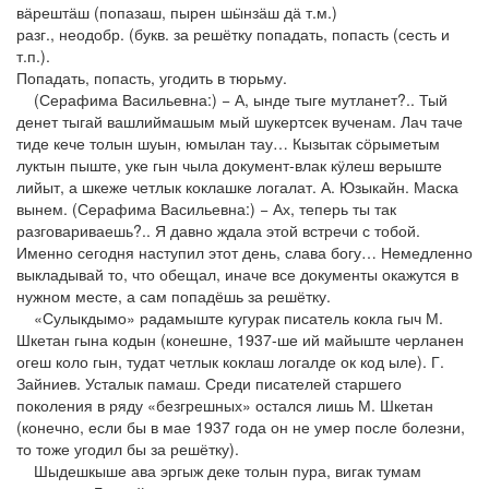
вӓрештӓш (попазаш, пырен шӹнзӓш дӓ т.м.)
разг., неодобр. (букв. за решётку попадать, попасть (сесть и
т.п.).
Попадать, попасть, угодить в тюрьму.
(Серафима Васильевна:) − А, ынде тыге мутланет?.. Тый
денет тыгай вашлиймашым мый шукертсек вученам. Лач таче
тиде кече толын шуын, юмылан тау… Кызытак сӧрыметым
луктын пыште, уке гын чыла документ-влак кӱлеш верыште
лийыт, а шкеже четлык коклашке логалат. А. Юзыкайн. Маска
вынем. (Серафима Васильевна:) − Ах, теперь ты так
разговариваешь?.. Я давно ждала этой встречи с тобой.
Именно сегодня наступил этот день, слава богу… Немедленно
выкладывай то, что обещал, иначе все документы окажутся в
нужном месте, а сам попадёшь за решётку.
«Сулыкдымо» радамыште кугурак писатель кокла гыч М.
Шкетан гына кодын (конешне, 1937-ше ий майыште черланен
огеш коло гын, тудат четлык коклаш логалде ок код ыле). Г.
Зайниев. Усталык памаш. Среди писателей старшего
поколения в ряду «безгрешных» остался лишь М. Шкетан
(конечно, если бы в мае 1937 года он не умер после болезни,
то тоже угодил бы за решётку).
Шыдешкыше ава эргыж деке толын пура, вигак тумам