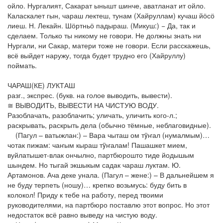
ойло. Нургалият, Сакарат ынышт шинче, аватланат ит ойло.
Каласкалет гын, чараш лектеш, тунам (Хайруллам) кучаш йӧсӧ
лиеш. Н. Лекайн. Шӧртньӧ падыраш. (Микуш:) − Да, так и
сделаем. Только ты никому не говори. Не должны знать ни
Нургали, ни Сакар, матери тоже не говори. Если расскажешь,
всё выйдет наружу, тогда будет трудно его (Хайруллу)
поймать.
ЧАРАШ(КЕ) ЛУКТАШ
разг., экспрес. (букв. на голое выводить, вывести).
≅ ВЫВОДИТЬ, ВЫВЕСТИ НА ЧИСТУЮ ВОДУ.
Разоблачать, разоблачить; уличать, уличить кого-л.;
раскрывать, раскрыть дела (обычно тёмные, неблаговидные).
(Пагул – ватыжлан:) – Вара чыташ ом тÿҥал (нумалмым)…
чотак пижам: чаҥым кыраш тÿҥалам! Пашашкет мием,
вуйлатышет-влак ончылно, партбюрошто тиде йодышым
шындем. Но тыгай экшыкым садак чараш луктам. Ю.
Артамонов. Ача деке унала. (Пагул – жене:) – В дальнейшем я
не буду терпеть (ношу)… крепко возьмусь: буду бить в
колокол! Приду к тебе на работу, перед твоими
руководителями, на партбюро поставлю этот вопрос. Но этот
недостаток всё равно выведу на чистую воду.