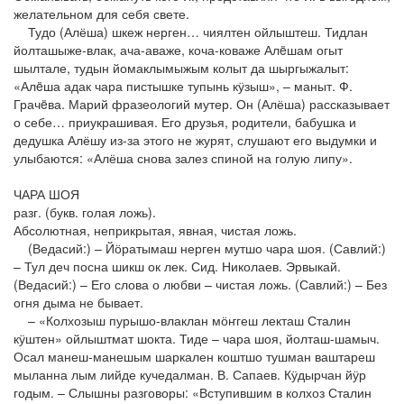
желательном для себя свете.
Тудо (Алёша) шкеж нерген… чиялтен ойлыштеш. Тидлан
йолташыже-влак, ача-аваже, коча-коваже Алëшам огыт
шылтале, тудын йомаклымыжым колыт да шыргыжалыт:
«Алëша адак чара пистышке тупынь кӱзыш», – маныт. Ф.
Грачëва. Марий фразеологий мутер. Он (Алёша) рассказывает
о себе… приукрашивая. Его друзья, родители, бабушка и
дедушка Алёшу из-за этого не журят, слушают его выдумки и
улыбаются: «Алёша снова залез спиной на голую липу».
ЧАРА ШОЯ
разг. (букв. голая ложь).
Абсолютная, неприкрытая, явная, чистая ложь.
(Ведасий:) – Йӧратымаш нерген мутшо чара шоя. (Савлий:)
– Тул деч посна шикш ок лек. Сид. Николаев. Эрвыкай.
(Ведасий:) – Его слова о любви – чистая ложь. (Савлий:) – Без
огня дыма не бывает.
– «Колхозыш пурышо-влаклан мӧҥгеш лекташ Сталин
кӱштен» ойлыштмат шокта. Тиде – чара шоя, йолташ-шамыч.
Осал манеш-манешым шаркален коштшо тушман ваштареш
мыланна лым лийде кучедалман. В. Сапаев. Кӱдырчан йӱр
годым. – Слышны разговоры: «Вступившим в колхоз Сталин