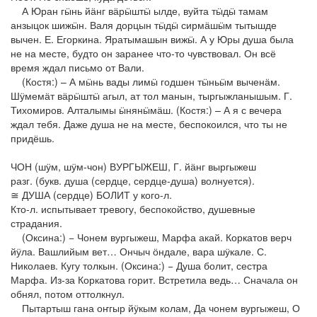
А Юран гӹнь йӓнг вӓрӹштӹ ылде, вуйта тӹдӹ тамам
анзыцок шижӹн. Валя дорцын тӹдӹ сирмӓшӹм тытышде
вычен. Е. Егоркина. Яратымашын вижӹ. А у Юры душа была
не на месте, будто он заранее что-то чувствовал. Он всё
время ждал письмо от Вали.
(Костя:) – А мӹнь вады лимӹ годшен тӹньӹм выченӓм.
Шӱмемӓт вӓрӹштӹ агыл, ат тол манын, тыргыжланышым. Г.
Тихомиров. Алталымы ӹнянӹмӓш. (Костя:) – А я с вечера
ждал тебя. Даже душа не на месте, беспокоился, что ты не
придёшь.
ЧОН (шӱм, шӱм-чон) ВУРГЫЖЕШ, Г. йӓнг выргыжеш
разг. (букв. душа (сердце, сердце-душа) волнуется).
≅ ДУША (сердце) БОЛИТ у кого-л.
Кто-л. испытывает тревогу, беспокойство, душевные
страдания.
(Оксина:) − Чонем вургыжеш, Марфа акай. Коркатов верч
йӱла. Вашлийым вет… Ончыч ӧндале, вара шӱкале. С.
Николаев. Кугу толкын. (Оксина:) − Душа болит, сестра
Марфа. Из-за Коркатова горит. Встретила ведь… Сначала он
обнял, потом оттолкнул.
Пытартыш гана оҥгыр йӱкым колам, Да чонем вургыжеш, О