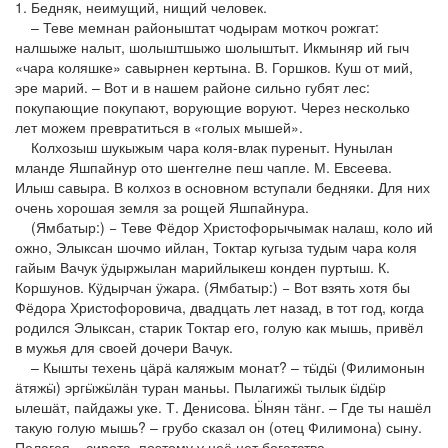
1. Бедняк, неимущий, нищий человек.
– Теве мемнан районыштат чодырам моткоч рожгат:
налшыже налыт, шолыштшыжо шолыштыт. Икмыняр ий гыч
«чара коляшке» савырнен кертына. В. Горшков. Куш от мий,
эре марий. – Вот и в нашем районе сильно губят лес:
покупающие покупают, ворующие воруют. Через несколько
лет можем превратиться в «голых мышей».
Колхозыш шукыжым чара коля-влак пуреныт. Нунылан
мланде Яшпайнур ото шеҥгелне пеш чапле. М. Евсеева.
Илыш савыра. В колхоз в основном вступали бедняки. Для них
очень хорошая земля за рощей Яшпайнура.
(Ямбатыр:) − Теве Фёдор Христофорычымак налаш, коло ий
ожно, Элыксан шочмо ийлан, Токтар кугыза тудым чара коля
гайым Вачук ӱдыржылан марийлыкеш конден пуртыш. К.
Коршунов. Кӱдырчан ӱжара. (Ямбатыр:) − Вот взять хотя бы
Фёдора Христофоровича, двадцать лет назад, в тот год, когда
родился Элыксан, старик Токтар его, голую как мышь, привёл
в мужья для своей дочери Вачук.
– Кышты техень цӓрӓ каляжым монат? – тӹдӹ (Филимонын
ӓтяжӹ) эргӹжӹлӓн туран маньы. Пылагижӹ тылык ӹдӹр
ылешӓт, пайдажы уке. Т. Денисова. Ӹнян тӓнг. – Где ты нашёл
такую голую мышь? – грубо сказал он (отец Филимона) сыну.
Пелагея – сирота, поэтому у неё нет богатства.