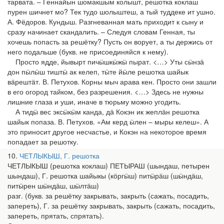
тарвата. – Геннайын шомакшым колышт, решотка коклаш
пурен шичнет мо? Тек тудо шолыштеш, а тый туддеке ит ушно.
А. Фёдоров. Кундыш. Разгневанная мать приходит к сыну и
сразу начинает скандалить. – Следуя словам Генная, ты
хочешь попасть за решётку? Пусть он ворует, а ты держись от
него подальше (букв. не присоединяйся к нему).
Просто ядде, йывырт пичӹшкӹжӹ пырат. <…> Уты сӹнзӓ
дон пӹлӹш тиштӹ ак келеп, тӹте йӹле решотка шайык
вӓрештӓт. В. Петухов. Корны мыч арава кен. Просто они зашли
в его огород тайком, без разрешения. <…> Здесь не нужны
лишние глаза и уши, иначе в тюрьму можно угодить.
А тидӹ вес эксӹкӹм канда, дӓ Кокэн ик жеплӓн решотка
шайык попаза. В. Петухов. «Ам керд ӹлен – мыры келеш». А
это приносит другое несчастье, и Кокэн на некоторое время
попадает за решотку.
10
ЧЕТЛЫКЫШ, Г. решотка
ЧЕТЛЫКЫШ (решотка коклаш) ПЕТЫРАШ (шындаш, петырен
шындаш), Г. решотка шайыкы (кӧргӹш) питӹрӓш (шӹндӓш,
питӹрен шӹндӓш, шӹлтӓш)
разг. (букв. за решётку закрывать, закрыть (сажать, посадить,
запереть), Г. за решётку закрывать, закрыть (сажать, посадить,
запереть, прятать, спрятать).