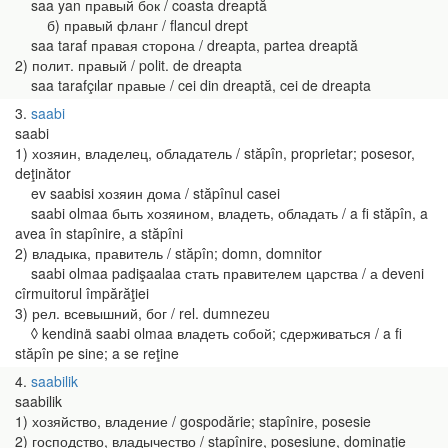
saa yan правый бок / coasta dreaptă
б) правый фланг / flancul drept
saa taraf правая сторона / dreapta, partea dreaptă
2) полит. правый / polit. de dreapta
saa tarafçılar правые / cei din dreaptă, cei de dreapta
3
saabi
saabi
1) хозяин, владелец, обладатель / stăpîn, proprietar; posesor,
deţinător
ev saabisi хозяин дома / stăpînul casei
saabi olmaa быть хозяином, владеть, обладать / a fi stăpîn, a
avea în stapînire, a stăpîni
2) владыка, правитель / stăpîn; domn, domnitor
saabi olmaa padişaalaa стать правителем царства / а deveni
cîrmuitorul împărăţiei
3) рел. всевышний, бог / rel. dumnezeu
◊ kendinä saabi olmaa владеть собой; сдерживаться / a fi
stăpîn pe sine; a se reţine
4
saabilik
saabilik
1) хозяйство, владение / gospodărie; stapînire, posesie
2) господство, владычество / stapînire, posesiune, dominaţie