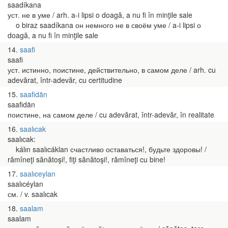
saadíkana
уст. не в уме / arh. a-i lipsi o doagă, a nu fi în minţile sale
o biraz saadíkana он немного не в своём уме / a-i lipsi о
doagă, a nu fi în minţile sale
14
saafi
saafi
уст. истинно, поистине, действительно, в самом деле / arh. cu
adevărat, într-adevăr, cu certitudine
15
saafidän
saafidän
поистине, на самом деле / cu adevărat, într-adevăr, în realitate
16
saalıcak
saalıcak:
kálın saalıcáklan счастливо оставаться!, будьте здоровы! /
rămîneţi sănătoşi!, fiţi sănătoşi!, rămîneţi cu bine!
17
saalıceylan
saalıcéylan
см. / v. saalıcak
18
saalam
saalam