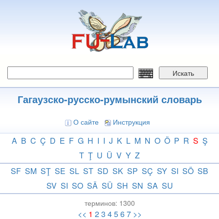
Перейти
к
основному
содержанию
Искать
Гагаузско-русско-румынский словарь
О сайте
Инструкция
A
B
C
Ç
D
E
F
G
H
I
I
J
K
L
M
N
O
Ö
P
R
S
Ş
T
Ţ
U
Ü
V
Y
Z
SF
SM
SŢ
SE
SL
ST
SD
SK
SP
SÇ
SY
SI
SÖ
SB
SV
SI
SO
SÄ
SÜ
SH
SN
SA
SU
терминов:
1300
<<
1
2
3
4
5
6
7
>>