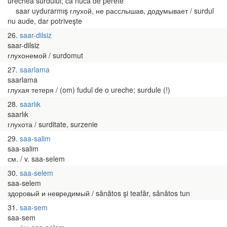
urechea surdului; ca nuca de perete
saar uydurarmış глухой, не расслышав, додумывает / surdul
nu aude, dar potriveşte
26
saar-dilsiz
saar-dilsiz
глухонемой / surdomut
27
saarlama
saarlama
глухая тетеря / (om) fudul de o ureche; surdule (!)
28
saarlık
saarlık
глухота / surditate, surzenie
29
saa-salim
saa-salim
см. / v. saa-selem
30
saa-selem
saa-selem
здоровый и невредимый / sănătos şi teafăr, sănătos tun
31
saa-sem
saa-sem