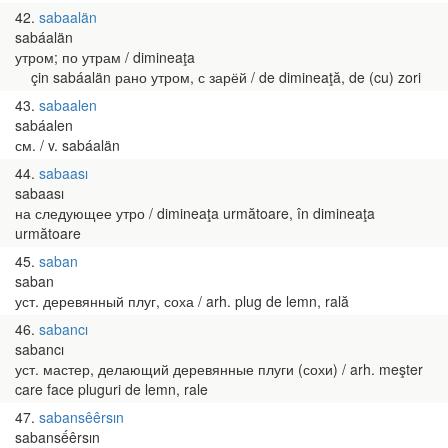
42
sabaalän
sabáalän
утром; по утрам / dimineaţa
çin sabáalän рано утром, с зарёй / de dimineaţă, de (cu) zori
43
sabaalen
sabáalen
см. / v. sabáalän
44
sabaası
sabaası
на следующее утро / dimineaţa următoare, în dimineaţa
următoare
45
saban
saban
уст. деревянный плуг, соха / arh. plug de lemn, rală
46
sabancı
sabancı
уст. мастер, делающий деревянные плуги (сохи) / arh. meşter
care face pluguri de lemn, rale
47
sabansêêrsın
sabansếêrsın