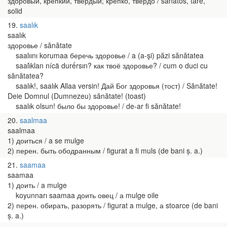
здоровый, крепкий, твёрдый; крепко, твёрдо / sănătos, tare,
solid
19
saalık
saalık
здоровье / sănătate
saalıını korumaa беречь здоровье / a (a-şi) păzi sănătatea
saalı́klan nícä durếrsın? как твоё здоровье? / cum o duci cu
sănătatea?
saalık!, saalık Allaa versin! Дай Бог здоровья (тост) / Sănătate!
Deie Domnul (Dumnezeu) sănătate! (toast)
saalık olsun! было бы здоровье! / de-ar fi sănătate!
20
saalmaa
saalmaa
1) доиться / a se mulge
2) перен. быть ободранным / figurat a fi muls (de bani ș. a.)
21
saamaa
saamaa
1) доить / a mulge
koyunnarı saamaa доить овец / а mulge oile
2) перен. обирать, разорять / figurat a mulge, а stoarce (de bani
ș. a.)