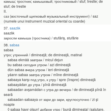
камыш; тростник; камышовый; тростниковый / stuf; trestie; de
stuf; de trestie
II.
саз (восточный щипковый музыкальный инструмент) / saz
(numele unui instrument muzical oriental cu coarde)
37
saazlık
saazlık
заросли камыша (тростника) / stufăriş, stufărie
38
sabaa
sabaa
утро; утренний / dimineaţă; de dimineaţă, matinal
sabaa ekmää завтрак / micul dejun
bu sabaa сегодня утром / azi dimineaţă
dün sabaa вчера утром / ieri dimineaţă
yáarın sabaa завтра утром / mîine dimineaţă
sabaaya karşı под утро, к утру / spre (înspre) dimineaţă
sabaayádan до утра / pînă dimineaţă
sabaadan avşamádan с утра до вечера / de dimineaţă pînă în
seară
sabaadan-sabaaya от зари до зари, круглосуточно / zi şi
noapte
◊ sabaa hayır olsun! доброе утро / bună dimineaţa! (salutare,