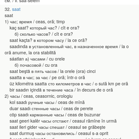
см. / v. saa-selem
32
saat
saat
1) час; время / ceas, oră; timp
kaç saat? который час? / cît e ora?
б) сколько часов? / cît e ora?
saat kaçta? в котором часу / la ce oră?
saadında в установленный час, в назначенное время / la o
oră anume, la ora stabilită
sáatlan а) часами / cu orele
б) почасовой / cu ora
saat beştä в пять часов / la orele (ora) cinci
saatta в час; за час / pe oră; într-o oră
üz kilométra saatta сто километров в час / о sută km pe oră
bir saadın içindä в течение часа / în decurs de o oră
2) часы / ceas, ceasornic, orologiu
kol saadı ручные часы / ceas de mînă
duar saadı стенные часы / ceas de perete
cöp saadı карманные часы / ceas de buzunar
saat geeri kalêr часы отстают / ceasul rămîne în urmă
saat ileri gider часы спешат / ceasul se grăbeşte
saat durmuş часы остановились / ceasul s-a oprit