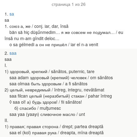
страница 1 из 26
1
sa
sa
1. союз а, же / conj. iar, dar, însă
bän sä hiç düşǘnmedim… я же совсем не подумал… / eu
însă nu m-am gîndit deloc…
o sa gélmedi а он не пришёл / iar el n-a venit
2
saa
saa
I.
1) здоровый, крепкий / sănătos, puternic, tare
saa adam здоровый (крепкий) человек / om sănătos
saa olmaa быть здоровым / a fi sănătos
2) целый, невредимый / întreg, integru, nevătămat
saa filcan целый (неразбитый) стакан / pahar întreg
◊ saa ol! а) будь здоров! / fii sănătos!
б) спасибо / mulţumesc
saa yaa (yaayı) сливочное масло / unt
II.
1) правая; правая сторона / drept; partea dreaptă
saa el (kol) правая рука / dreapta, mîna dreaptă