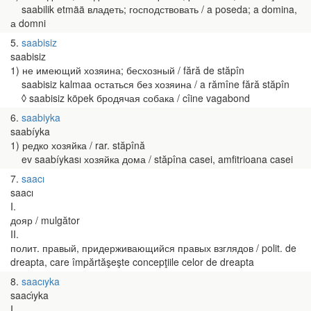
saabilik etmää владеть; господствовать / a poseda; a domina,
а domni
5
saabisiz
saabisiz
1) не имеющий хозяина; бесхозный / fără de stăpîn
saabisiz kalmaa остаться без хозяина / a rămîne fără stăpîn
◊ saabisiz köpek бродячая собака / cîine vagabond
6
saabiyka
saabíyka
1) редко хозяйка / rar. stăpînă
ev saabíykası хозяйка дома / stăpîna casei, amfitrioana casei
7
saacı
saacı
I.
дояр / mulgător
II.
полит. правый, придерживающийся правых взглядов / polit. de
dreapta, care împărtăşeşte concepţiile celor de dreapta
8
saacıyka
saacı́yka
I.