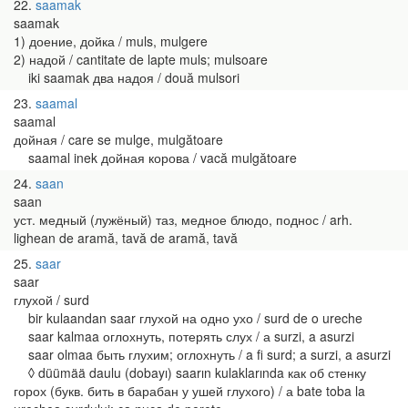
22
saamak
saamak
1) доение, дойка / muls, mulgere
2) надой / cantitate de lapte muls; mulsoare
iki saamak два надоя / două mulsori
23
saamal
saamal
дойная / care se mulge, mulgătoare
saamal inek дойная корова / vacă mulgătoare
24
saan
saan
уст. медный (лужёный) таз, медное блюдо, поднос / arh.
lighean de aramă, tavă de aramă, tavă
25
saar
saar
глухой / surd
bir kulaandan saar глухой на одно ухо / surd de o ureche
saar kalmaa оглохнуть, потерять слух / а surzi, a asurzi
saar olmaa быть глухим; оглохнуть / a fi surd; a surzi, a asurzi
◊ düümää daulu (dobayı) saarın kulaklarında как об стенку
горох (букв. бить в барабан у ушей глухого) / а bate toba la