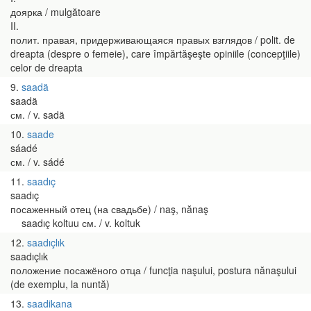
доярка / mulgătoare
II.
полит. правая, придерживающаяся правых взглядов / polit. de
dreapta (despre o femeie), care împărtăşeşte opiniile (concepţiile)
celor de dreapta
9
saadä
saadä
см. / v. sadä
10
saade
sáadé
см. / v. sádé
11
saadıç
saadıç
посаженный отец (на свадьбе) / naş, nănaş
saadıç koltuu см. / v. koltuk
12
saadıçlık
saadıçlık
положение посажёного отца / funcţia naşului, postura nănaşului
(de exemplu, la nuntă)
13
saadikana