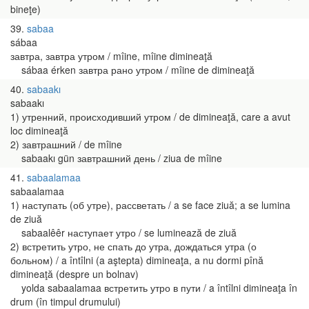
bineţe)
39
sabaa
sábaa
завтра, завтра утром / mîine, mîine dimineaţă
sábaa érken завтра рано утром / mîine de dimineaţă
40
sabaakı
sabaakı
1) утренний, происходивший утром / de dimineaţă, care a avut
loc dimineaţă
2) завтрашний / de mîine
sabaakı gün завтрашний день / ziua de mîine
41
sabaalamaa
sabaalamaa
1) наступать (об утре), рассветать / a se face ziuă; a se lumina
de ziuă
sabaalêêr наступает утро / se luminează de ziuă
2) встретить утро, не спать до утра, дождаться утра (о
больном) / a întîlni (a aştepta) dimineaţa, a nu dormi pînă
dimineaţă (despre un bolnav)
yolda sabaalamaa встретить утро в пути / a întîlni dimineaţa în
drum (în timpul drumului)