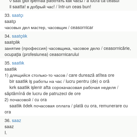
◊ saat gibi işlemää работать как часы / a lucra ca ceasul
ii saatta! в добрый час! / într-un ceas bun!
33
saatçı
saatçı
часовых дел мастер, часовщик / ceasornicar
34
saatçılık
saatçılık
занятие (профессия) часовщика, часовое дело / ceasornicărie,
ocupaţia (profesiunea) ceasornicarului
35
saatlık
saatlık
1) длящийся столько-то часов / care durează atîtea ore
bir saatlık iş работы на час / lucru pentru (de) o oră
kırk saatlık işlenir afta сорокачасовая рабочая неделя /
săptămînă de lucru de patruzeci de ore
2) почасовой / cu ora
saatlık ödek почасовая оплата / plată cu ora, remunerare cu
ora
36
saaz
saaz
I.