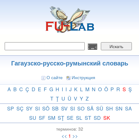
Перейти
к
основному
содержанию
Искать
Гагаузско-русско-румынский словарь
О сайте
Инструкция
A
B
C
Ç
D
E
F
G
H
I
I
J
K
L
M
N
O
Ö
P
R
S
Ş
T
Ţ
U
Ü
V
Y
Z
SP
SÇ
SY
SI
SÖ
SB
SV
SI
SO
SÄ
SÜ
SH
SN
SA
SU
SF
SM
SŢ
SE
SL
ST
SD
SK
терминов:
32
<<
1
>>