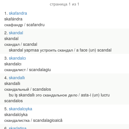
страница 1 из 1
1
skafandra
skafándra
скафандр / scafandru
2
skandal
skandal
скандал / scandal
skandal yapmaa устроить скандал / a face (un) scandal
3
skandalcı
skandalcı
скандалист / scandalagiu
4
skandallı
skandallı
скандальный / scandalos
bu iş skandallı это скандальное дело / asta-i (un) lucru
scandalos
5
skandalcıyka
skandalcı́yka
скандалистка / scandalagioaică
6
skarlatina