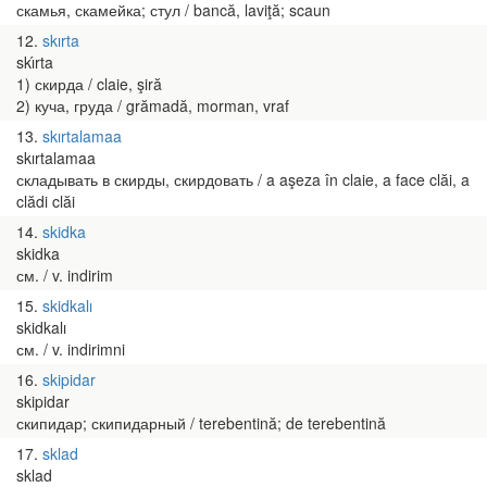
скамья, скамейка; стул / bancă, laviţă; scaun
12
skırta
skı́rta
1) скирда / claie, şiră
2) куча, груда / grămadă, morman, vraf
13
skırtalamaa
skırtalamaa
складывать в скирды, скирдовать / a aşeza în claie, a face clăi, a
clădi clăi
14
skidka
skidka
см. / v. indirim
15
skidkalı
skidkalı
см. / v. indirimni
16
skipidar
skipidar
скипидар; скипидарный / terebentină; de terebentină
17
sklad
sklad