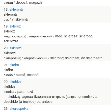
склад / depozit, magazie
18
sklemnä
sklémnä
см. / v. skémnä
19
skleroz
skleroz
мед. склероз; склеротический / med. scleroză; sclerotic,
sclerozat
20
sklerozlu
sklerozlu
склеротик; склеротический / sclerotic; sclerozat, de sclerozare
21
skoba
skóba
скоба / clamă, scoabă
22
skobka
skóbka
скобка / paranteză
skóbkayı açmaa (kapamaa) открыть (закрыть) скобки / а
deschide (a închide) paranteze
23
skorospelka