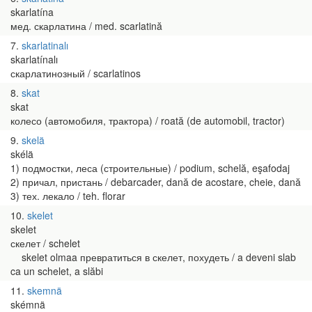
skarlatína
мед. скарлатина / med. scarlatină
7
skarlatinalı
skarlatínalı
скарлатинозный / scarlatinos
8
skat
skat
колесо (автомобиля, трактора) / roată (de automobil, tractor)
9
skelä
skélä
1) подмостки, леса (строительные) / podium, schelă, eşafodaj
2) причал, пристань / debarcader, dană de acostare, cheie, dană
3) тех. лекало / teh. florar
10
skelet
skelet
скелет / schelet
skelet olmaa превратиться в скелет, похудеть / a deveni slab
ca un schelet, a slăbi
11
skemnä
skémnä