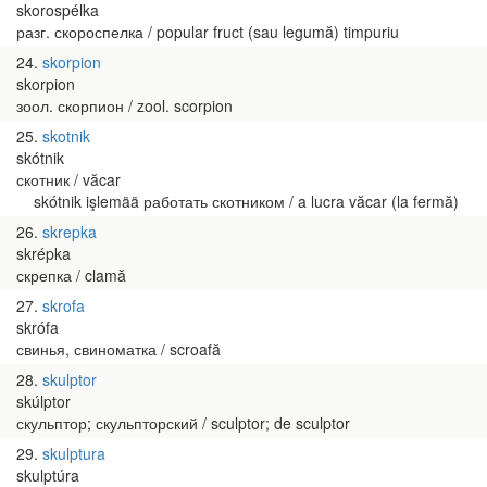
skorospélka
разг. скороспелка / popular fruct (sau legumă) timpuriu
24
skorpion
skorpion
зоол. скорпион / zool. scorpion
25
skotnik
skótnik
скотник / văcar
skótnik işlemää работать скотником / a lucra văcar (la fermă)
26
skrepka
skrépka
скрепка / clamă
27
skrofa
skrófa
свинья, свиноматка / scroafă
28
skulptor
skúlptor
скульптор; скульпторский / sculptor; de sculptor
29
skulptura
skulptúra