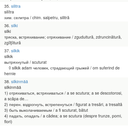
35
silitra
silítra
хим. селитра / chim. salpetru, silitră
36
silki
silki
тряска, встряхивание; отряхивание / zguduitură, zdruncinătură,
zgîlţîitură
37
silkik
silkik
вытряхнутый / scuturat
◊ silkik adam человек, страдающий грыжей / om suferind de
hernie
38
silkinmää
silkinmää
1) отряхиваться, встряхиваться / a se scutura; a se descotorosi,
a scăpa de…
2) перен. вздрогнуть, встрепенуться / figurat a tresări, a tresaltă
3) быть выколачиваемым / a fi scuturat, bătut
4) падать, опадать / a cădea; a se scutura (despre frunze, pomi,
flori)