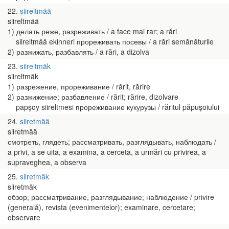
22
siireltmää
siireltmää
1) делать реже, разреживать / a face mai rar; a rări
siireltmää ekinneri прореживать посевы / a rări semănăturile
2) разжижать, разбавлять / a rări, a dizolva
23
siireltmäk
siireltmäk
1) разрежение, прореживание / rărit, rărire
2) разжижение; разбавление / rărit; rărire, dizolvare
papşoy siireltmesi прореживание кукурузы / răritul păpuşoiului
24
siiretmää
siiretmää
смотреть, глядеть; рассматривать, разглядывать, наблюдать /
a privi, a se uita, a examina, a cerceta, a urmări cu privirea, a
supraveghea, a observa
25
siiretmäk
siiretmäk
обзор; рассматривание, разглядывание; наблюдение / privire
(generală), revista (evenimentelor); examinare, cercetare;
observare