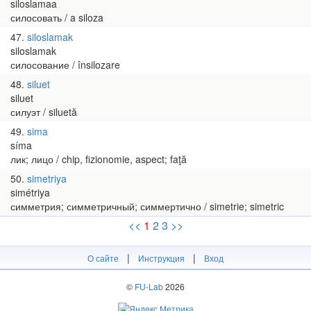
siloslamaa
силосовать / a siloza
47
siloslamak
siloslamak
силосование / însilozare
48
siluet
siluet
силуэт / siluetă
49
sima
síma
лик; лицо / chip, fizionomie, aspect; faţă
50
simetriya
simétriya
симметрия; симметричный; симмертично / simetrie; simetric
<<
1
2
3
>>
|
|
О сайте
Инструкция
Вход
©
FU-Lab
2026