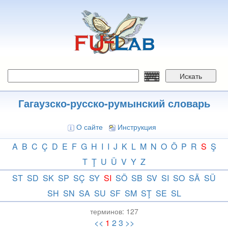
Перейти
к
основному
содержанию
Искать
Гагаузско-русско-румынский словарь
О сайте
Инструкция
A
B
C
Ç
D
E
F
G
H
I
I
J
K
L
M
N
O
Ö
P
R
S
Ş
T
Ţ
U
Ü
V
Y
Z
ST
SD
SK
SP
SÇ
SY
SI
SÖ
SB
SV
SI
SO
SÄ
SÜ
SH
SN
SA
SU
SF
SM
SŢ
SE
SL
терминов:
127
<<
1
2
3
>>