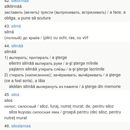
42
silktirmää
silktirmää
заставить (велеть) трясти (вытряхивать, встряхивать) / a face, a
obliga, а pune să scuture
43
silmä
silmä
(полный) до краёв / (plin) cu ochi, ras, cu vîrf
44
silmää
silmää
1) вытирать; протирать / a şterge
ellerini silmää вытирать руки / a-şi şterge mîinile
yaşlarını silmää утирать слёзы / a-şi şterge lacrimile
2) стирать (написанное); зачёркивать; вычёркивать / a şterge
(ce a fost scris), a tăia
akıldan silmää вычеркнуть из памяти / a şterge din memorie
45
silos
silos
силос; силосный / siloz, furaj, nutreţ murat; de, pentru siloz
silos kuyusu силосная яма / groapă pentru (de) siloz, pentru
nutreţ murat
46
siloslamaa