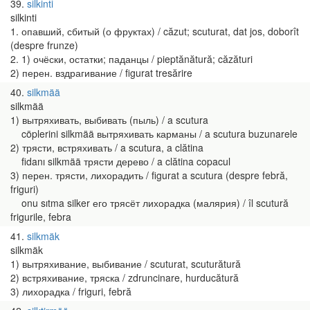
39
silkinti
silkinti
1. опавший, сбитый (о фруктах) / căzut; scuturat, dat jos, doborît
(despre frunze)
2. 1) очёски, остатки; паданцы / pieptănătură; căzături
2) перен. вздрагивание / figurat tresărire
40
silkmää
silkmää
1) вытряхивать, выбивать (пыль) / a scutura
cöplerini silkmää вытряхивать карманы / a scutura buzunarele
2) трясти, встряхивать / a scutura, a clătina
fidanı silkmää трясти дерево / a clătina copacul
3) перен. трясти, лихорадить / figurat a scutura (despre febră,
friguri)
onu sıtma silker его трясёт лихорадка (малярия) / îl scutură
frigurile, febra
41
silkmäk
silkmäk
1) вытряхивание, выбивание / scuturat, scuturătură
2) встряхивание, тряска / zdruncinare, hurducătură
3) лихорадка / friguri, febră