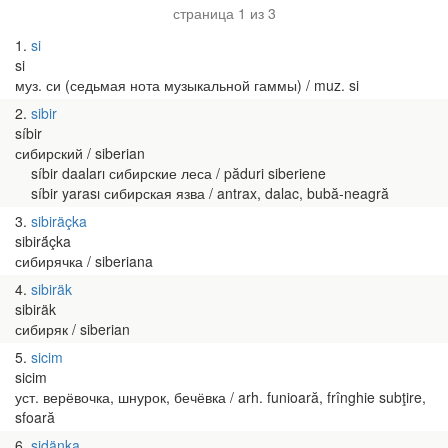
страница 1 из 3
1
si
si
муз. си (седьмая нота музыкальной гаммы) / muz. si
2
sibir
síbir
сибирский / siberian
síbir daaları сибирские леса / păduri siberiene
síbir yarası сибирская язва / antrax, dalac, bubă-neagră
3
sibiräçka
sibirä́çka
сибирячка / siberiana
4
sibiräk
sibiräk
сибиряк / siberian
5
sicim
sicim
уст. верёвочка, шнурок, бечёвка / arh. funioară, frînghie subţire,
sfoară
6
sidänka