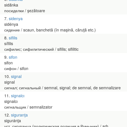
sidä́nka
посиделки / şezătoare
7
sidenya
sidénya
сидение / scaun, banchetă (în maşină, căruţă etc.)
8
sifilis
sífilis
сифилис; сифилитический / sifilis; sifilitic
9
sifon
sifon
сифон / sifon
10
signal
signal
сигнал; сигнальный / semnal, signal; de semnal, de semnalizare
11
signalcı
signalcı
сигнальщик / semnalizator
12
siguranţa
siguránţa
уст. сигуранца (политическая полиция в Румынии) / arh.