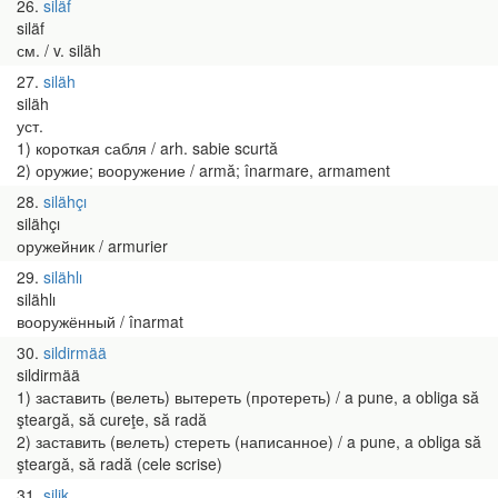
26
siläf
siläf
см. / v. siläh
27
siläh
siläh
уст.
1) короткая сабля / arh. sabie scurtă
2) оружие; вооружение / armă; înarmare, armament
28
silähçı
silähçı
оружейник / armurier
29
silählı
silählı
вооружённый / înarmat
30
sildirmää
sildirmää
1) заставить (велеть) вытереть (протереть) / a pune, a obliga să
şteargă, să cureţe, să radă
2) заставить (велеть) стереть (написанное) / a pune, a obliga să
şteargă, să radă (cele scrise)
31
silik