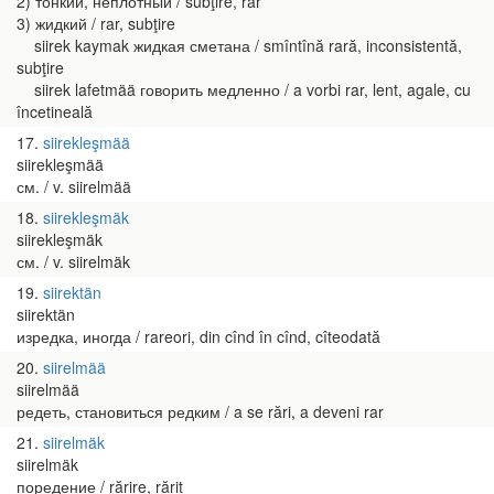
2) тонкий, неплотный / subţire, rar
3) жидкий / rar, subţire
siirek kaymak жидкая сметана / smîntînă rară, inconsistentă,
subţire
siirek lafetmää говорить медленно / a vorbi rar, lent, agale, cu
încetineală
17
siirekleşmää
siirekleşmää
см. / v. siirelmää
18
siirekleşmäk
siirekleşmäk
см. / v. siirelmäk
19
siirektän
siirektän
изредка, иногда / rareori, din cînd în cînd, cîteodată
20
siirelmää
siirelmää
редеть, становиться редким / a se rări, a deveni rar
21
siirelmäk
siirelmäk
поредение / rărire, rărit