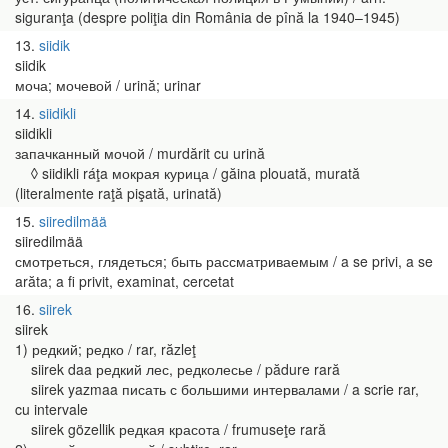
siguranţa (despre poliţia din România de pînă la 1940–1945)
13
siidik
siidik
моча; мочевой / urină; urinar
14
siidikli
siidikli
запачканный мочой / murdărit cu urină
◊ siidikli ráţa мокрая курица / găina plouată, murată
(literalmente raţă pişată, urinată)
15
siiredilmää
siiredilmää
смотреться, глядеться; быть рассматриваемым / a se privi, a se
arăta; a fi privit, examinat, cercetat
16
siirek
siirek
1) редкий; редко / rar, răzleţ
siirek daa редкий лес, редколесье / pădure rară
siirek yazmaa писать с большими интервалами / a scrie rar,
cu intervale
siirek gözellik редкая красота / frumuseţe rară