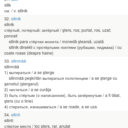
silik
см. / v. silinik
32
silinik
silinik
стёртый, потертый; затёртый / şters, ros; purtat, ros, uzat;
ponosit
silinik para стёртая монета / monedă ştearsă, uzată
silinik dirsekli с протёртыми локтями (рубашки, пиджака) / cu
coate roase (despre haine)
33
silinmää
silinmää
1) вытираться / a se şterge
silinmää peşkírlän вытираться полотенцем / a se şterge cu
şervetul (ştergarul)
2) чиститься / a se curăţa
3) быть стёртым (о написанном), быть зачёркнутым / a fi tăiat,
şters (cu o linie)
4) стираться, изнашиваться / a se roade, a se uza
34
silinti
silinti
стёртое место / loc şters, rar, anulat