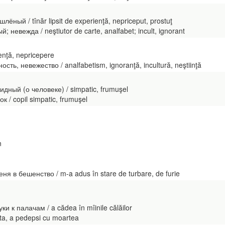
ный / tînăr lipsit de experienţă, nepriceput, prostuţ
невежда / neştiutor de carte, analfabet; incult, ignorant
enţă, nepricepere
ть, невежество / analfabetism, ignoranţă, incultură, neştiinţă
ный (о человеке) / simpatic, frumuşel
/ copil simpatic, frumuşel
n
ня в бешенство / m-a adus în stare de turbare, de furie
и к палачам / a cădea în mîinile călăilor
ta, a pedepsi cu moartea