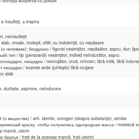
/ bondiţă acoperită cu postav
însufleţi, а inspira
, neînsufleţit
lab, moale, moleşit; ofilit; cu indolenţă, cu nepăsare
 человеке); бездушно / figurat nesimţitor, nepăsător, aspru, dur; lipsi
 тип / tip (persoană) nesimţitor, individ neîndurător, aspru
ощадно, нещадно / necruţător, crud, crîncen; fără milă, fără îndura
ещадно / soarele arde (pîrleşte) fără cruţare
oc slab
, duritate, asprime, neîndurare
(о веществе) / arh. identic, omogen (despre substanţe), similar
n перемешай краску, чтобы получилась однородная масса / mestecă v
şi mamă, uterin
ратья / fraţi de la aceeaşi mamă, fraţi uterini