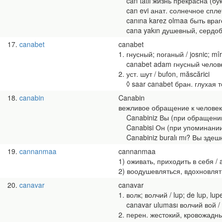
can tatlı жизнь прекрасна (букв.
can evi анат. солнечное сплете
canına karez olmaa быть врагом 
cana yakın душевный, сердобольн
17
canabet
canabet
1. гнусный; поганый / josnic; mîr
canabet adam гнусный человек
2. уст. шут / bufon, măscărici
◊ saar canabet бран. глухая тет
18
canabin
Canabin
вежливое обращение к человек
Canabiniz Вы (при обращении
Canabisi Он (при упоминании о
Canabiniz buralı mı? Вы здешние
19
cannanmaa
cannanmaa
1) оживать, приходить в себя / a i
2) воодушевляться, вдохновляться
20
canavar
canavar
1. волк; волчий / lup; de lup, lup
canavar uluması волчий вой / ur
2. перен. жестокий, кровожадный;