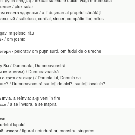
 душа сладка) / textual sufletul e dulce, viaţa e frumoasă
ние / plex solar
своего здоровья / a fi duşman al propriei sănătăţi
ый / sufletesc, cordial, sincer; compătimitor, milos
şav, mişelesc; rău
 / om josnic
еря / peiorativ om puţin surd, om fudul de o ureche
у Вы / Dumneata, Dumneavoastră
 ко многим) / Dumneavoastră
 третьем лице) / Domnia lui, Domnia sa
? / Dumneavoastră sunteţi de aici?, sunteţi localnic?
nvia, a reînvia; a-şi veni în fire
 / a se înviora, a se inspira
esc
letul lupului
 изверг / figurat neîndurător, monstru, sîngeros