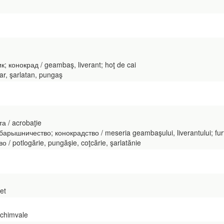
 конокрад / geambaş, liverant; hoţ de cai
r, şarlatan, pungaş
а / acrobaţie
рышничество; конокрадство / meseria geambaşului, liverantului; furt
/ potlogărie, pungăşie, coţcărie, şarlatănie
et
 chimvale