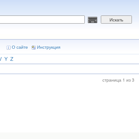
Искать
О сайте
Инструкция
V
Y
Z
страница 1 из 3