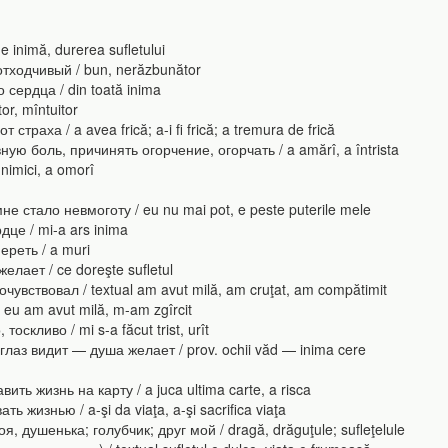
 inimă, durerea sufletului
ходчивый / bun, nerăzbunător
сердца / din toată inima
r, mîntuitor
раха / a avea frică; a-i fi frică; a tremura de frică
 боль, причинять огорчение, огорчать / a amărî, a întrista
imici, a omorî
е стало невмоготу / eu nu mai pot, e peste puterile mele
це / mi-a ars inima
реть / a muri
лает / ce doreşte sufletul
увствовал / textual am avut milă, am cruţat, am compătimit
 am avut milă, m-am zgîrcit
оскливо / mi s-a făcut trist, urît
лаз видит — душа желает / prov. ochii văd — inima cere
ть жизнь на карту / a juca ultima carte, a risca
изнью / a-şi da viaţa, a-şi sacrifica viaţa
душенька; голубчик; друг мой / dragă, drăguţule; sufleţelule