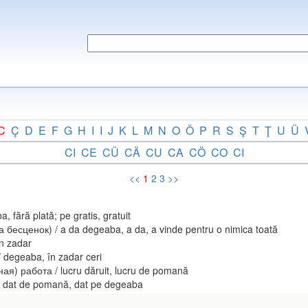
C
Ç
D
E
F
G
H
I
I
J
K
L
M
N
O
Ö
P
R
S
Ş
T
Ţ
U
Ü
CI
CE
CÜ
CÄ
CU
CA
CÖ
CO
CI
<<
1
2
3
>>
 fără plată; pe gratis, gratuit
есценок) / a da degeaba, a da, a vinde pentru o nimica toată
n zadar
degeaba, în zadar ceri
) работа / lucru dăruit, lucru de pomană
u dat de pomană, dat pe degeaba