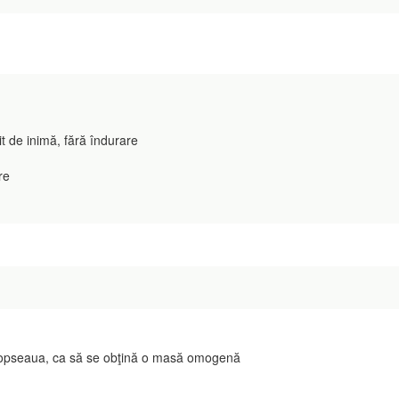
t de inimă, fără îndurare
re
opseaua, ca să se obţină o masă omogenă