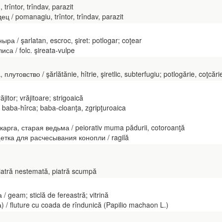
rîntor, trîndav, parazit
 pomanagiu, trîntor, trîndav, parazit
а / şarlatan, escroc, şiret: potlogar; coţear
са / folc. şireata-vulpe
утовство / şărlătănie, hîtrie, şiretlic, subterfugiu; potlogărie, coţcări
itor; vrăjitoare; strigoaică
aba-hîrca; baba-cloanţa, zgripţuroaica
арга, старая ведьма / peiorativ muma pădurii, cotoroanţă
тка для расчесывания конопли / ragilă
ră nestemată, piatră scumpă
 geam; sticlă de fereastră; vitrină
 fluture cu coada de rîndunică (Papilio machaon L.)