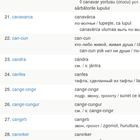
◊ canavar yortusu (orucu) уст
sărbătorile lupului
21
canavarca
canavárca
по-волчьи / lupeşte, ca lupul
canavárca ulumaa выть по-волчь
22
can-cun
can-cun
кто-либо живой, живая душа / cin
can-cun yok нет ни души / nu-i 
23
candra
cándra
см. / v. jántra
24
canfes
canfes
тафта; сделанный из тафты / tafta
25
cangır-cıngır
cangır-cıngır
подр. звону, грохоту / sunet ce i
26
cangır-cungur
cangır-cungur
см. / v. cangır-cıngır
27
cangırtı
cangırtı
звон, грохот / zgomot, huruitura,
28
canınker
canınker