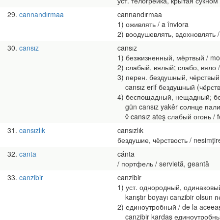
уст. телогрейка, крытая сукном 
29
cannandırmaa
cannandırmaa
1) оживлять / a înviora
2) воодушевлять, вдохновлять / a 
30
cansız
cansız
1) безжизненный, мёртвый / mort
2) слабый, вялый; слабо, вяло / s
3) перен. бездушный, чёрствый (о
cansız erif бездушный (чёрствый)
4) беспощадный, нещадный; бесп
gün cansız yakêr солнце палит н
◊ cansız ateş слабый огонь / f
31
cansızlık
cansızlık
бездушие, чёрствость / nesimţire
32
canta
cánta
/ портфель / servietă, geantă
33
canzibir
canzibir
1) уст. однородный, одинаковый 
karıştır boyayı canzibir olsu
2) единоутробный / de la aceea
canzibir kardaş единоутробные б