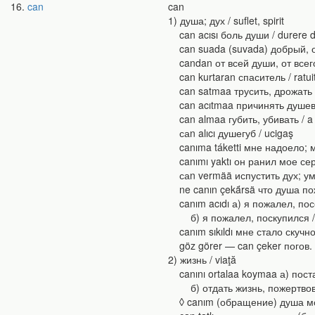
16
can
can
1) душа; дух / suflet, spirit
can acısı боль души / durere de
can suada (suvada) добрый, от
candan от всей души, от всего 
can kurtaran спаситель / ratuito
can satmaa трусить, дрожать от ст
can acıtmaa причинять душевную
can almaa губить, убивать / a n
саn alıcı душегуб / ucigaş
canıma táketti мне надоело; мн
canımı yaktı он ранил мое серд
саn vermää испустить дух; уме
ne canın çekä́rsä что душа поже
canım acıdı а) я пожалел, посоч
б) я пожалел, поскупился / eu
canım sıkıldı мне стало скучно, т
göz görer — can çeker погов. г
2) жизнь / viaţă
canını ortalaa koymaa а) постави
б) отдать жизнь, пожертвовать ж
◊ canım (обращение) душа моя, 