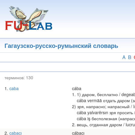
Перейти
к
основному
содержанию
Гагаузско-русско-румынский словарь
A
B
терминов:
130
1
caba
cába
1. 1) даром, бесплатно / degeaba,
cába vermää отдать даром (за б
2) зря, напрасно; напрасный / î
cába yalvarêrsın зря просить / 
cába iş бесполезная (напрасная
2. вещь, отданная даром / lucr
2
cabacı
cábacı