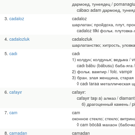
дармоед, тунеядец / pomanagiu, t
cábacı adam дармоед, тунеядец /
3
cadaloz
cadaloz
шарлатан; пройдоха, плут, проныр
cadaloz tilki фольк. плутовка-ли
4
cadalozluk
cadalozluk
шарлатанство; хитрость, уловка, пл
5
cadı
cadı
1) колдун; колдунья; ведьма / vrăj
cadı bábu (bábusu) баба-яга / b
2) фольк. вампир / folc. vampir
3) бран. злая женщина, старая к
◊ cadı taraa металлическая ще
6
cafayır
cafayır:
cafayır taşı a) алмаз / diamant
б) драгоценный камень / piat
7
cam
cam
оконное стекло; стекло; витрина /
◊ cam böcää махаон (бабочка) /
8
camadan
camadan