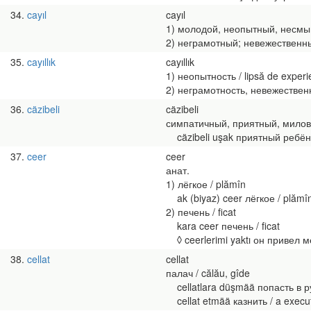
34
cayıl
cayıl
1) молодой, неопытный, несмышлё
2) неграмотный; невежественный; 
35
cayıllık
cayıllık
1) неопытность / lipsă de experi
2) неграмотность, невежественнос
36
cäzibeli
cäzibeli
симпатичный, приятный, миловид
cäzibeli uşak приятный ребёнок 
37
ceer
ceer
анат.
1) лёгкое / plămîn
ak (biyaz) ceer лёгкое / plămî
2) печень / ficat
kara ceer печень / ficat
◊ ceerlerimi yaktı он привел ме
38
cellat
cellat
палач / călău, gîde
cellatlara düşmää попасть в рук
cellat etmää казнить / a execu