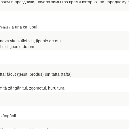
. волчьи праздники, начало зимы (во время которых, по народному
и / a urla ca lupul
eva viu, suflet viu, ţipenie de om
nici ţipenie de om
; făcut (ţesut, produs) din tafta (tafta)
mită zăngănitul, zgomotul, huruitura
 zăngănit