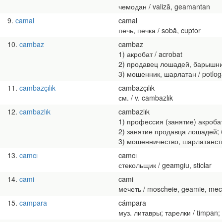
чемодан / valiză, geamantan
9
camal
camal
печь, печка / sobă, cuptor
10
cambaz
cambaz
1) акробат / acrobat
2) продавец лошадей, барышник;
3) мошенник, шарлатан / potloga
11
cambazçılık
cambazçılık
см. / v. cambazlık
12
cambazlık
cambazlık
1) профессия (занятие) акробат
2) занятие продавца лошадей; ба
3) мошенничество, шарлатанство 
13
camcı
camcı
стекольщик / geamgiu, sticlar
14
cami
cami
мечеть / moscheie, geamie, mec
15
campara
cámpara
муз. литавры; тарелки / timpan;