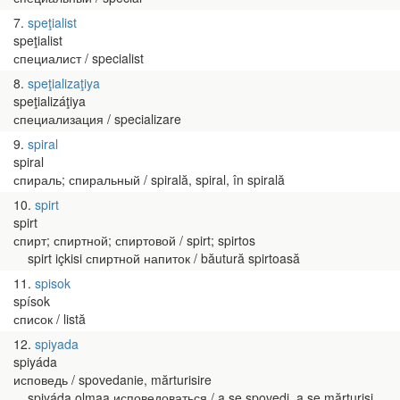
7
speţialist
speţialist
специалист / specialist
8
speţializaţiya
speţializáţiya
специализация / specializare
9
spiral
spiral
спираль; спиральный / spirală, spiral, în spirală
10
spirt
spirt
спирт; спиртной; спиртовой / spirt; spirtos
spirt içkisi спиртной напиток / băutură spirtoasă
11
spisok
spísok
список / listă
12
spiyada
spiyáda
исповедь / spovedanie, mărturisire
spiyáda olmaa исповедоваться / a se spovedi, a se mărturisi