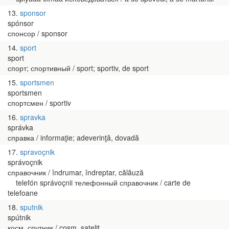
13
sponsor
spónsor
спонсор / sponsor
14
sport
sport
спорт; спортивный / sport; sportiv, de sport
15
sportsmen
sportsmen
спортсмен / sportiv
16
spravka
správka
справка / informaţie; adeverinţă, dovadă
17
spravoçnik
správoçnik
справочник / îndrumar, îndreptar, călăuză
telefón správoçnii телефонный справочник / carte de
telefoane
18
sputnik
spútnik
косм. спутник / cosm. satelit