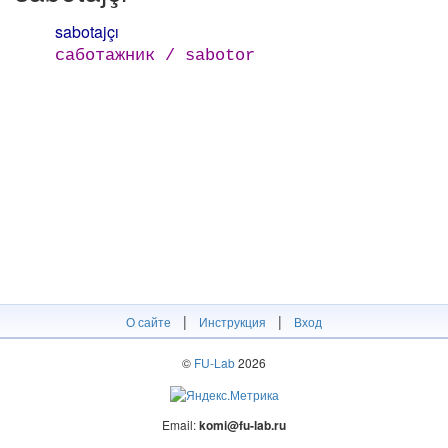
sabotajçı
саботажник / sabotor
|
|
О сайте
Инструкция
Вход
©
FU-Lab
2026
Email:
komi@fu-lab.ru