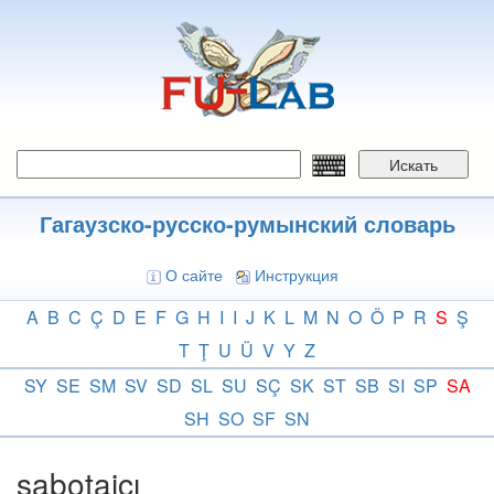
Перейти
к
основному
содержанию
Искать
Гагаузско-русско-румынский словарь
О сайте
Инструкция
A
B
C
Ç
D
E
F
G
H
I
I
J
K
L
M
N
O
Ö
P
R
S
Ş
T
Ţ
U
Ü
V
Y
Z
SY
SE
SM
SV
SD
SL
SU
SÇ
SK
ST
SB
SI
SP
SA
SH
SO
SF
SN
sabotajçı