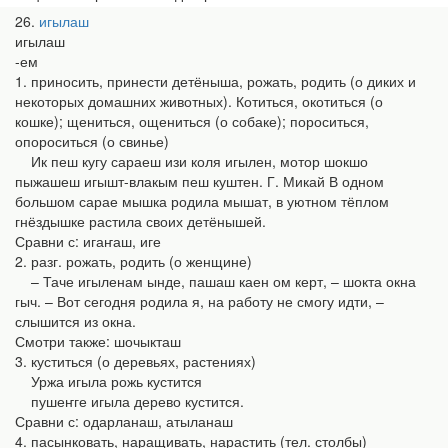
26
игылаш
игылаш
-ем
1. приносить, принести детёныша, рожать, родить (о диких и
некоторых домашних животных). Котиться, окотиться (о
кошке); щениться, ощениться (о собаке); пороситься,
опороситься (о свинье)
Ик пеш кугу сараеш изи коля игылен, мотор шокшо
пыжашеш игышт-влакым пеш куштен. Г. Микай В одном
большом сарае мышка родила мышат, в уютном тёплом
гнёздышке растила своих детёнышей.
Сравни с: игаҥаш, иге
2. разг. рожать, родить (о женщине)
– Таче игыленам ынде, пашаш каен ом керт, – шокта окна
гыч. – Вот сегодня родила я, на работу не смогу идти, –
слышится из окна.
Смотри также: шочыкташ
3. куститься (о деревьях, растениях)
Уржа игыла рожь кустится
пушеҥге игыла дерево кустится.
Сравни с: одарланаш, атыланаш
4. пасынковать, наращивать, нарастить (тел. столбы)