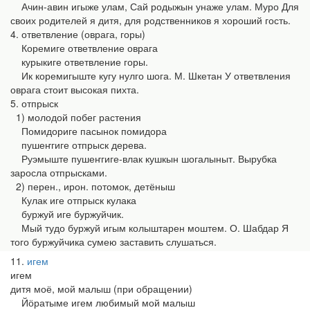
Ачин-авин игыже улам, Сай родыжын унаже улам. Муро Для
своих родителей я дитя, для родственников я хороший гость.
4. ответвление (оврага, горы)
Коремиге ответвление оврага
курыкиге ответвление горы.
Ик коремигыште кугу нулго шога. М. Шкетан У ответвления
оврага стоит высокая пихта.
5. отпрыск
1) молодой побег растения
Помидориге пасынок помидора
пушеҥгиге отпрыск дерева.
Руэмыште пушеҥгиге-влак кушкын шогалыныт. Вырубка
заросла отпрысками.
2) перен., ирон. потомок, детёныш
Кулак иге отпрыск кулака
буржуй иге буржуйчик.
Мый тудо буржуй игым колыштарен моштем. О. Шабдар Я
того буржуйчика сумею заставить слушаться.
11
игем
игем
дитя моё, мой малыш (при обращении)
Йӧратыме игем любимый мой малыш