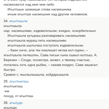
насмехается над кем-чем-либо
Игылтшын шомакше слова насмешника
еҥым игылтше насмешник над другим человеком.
34
игылтшыла
игылтшыла
нар. насмешливо, издевательски, ехидно, оскорбительно
Игылтшыла кутыраш разговаривать насмешливо
игылтшыла мураш петь насмешливо
игылтшыла ыштылаш поступать издевательски.
– Каен ончо, ала тек пиалешет иктаж кол пурен, –
игылтшыла пелештен, Сава писын гына ошкыл колтыш. А.
Березин – Сходи, посмотри, может, к твоему счастью,
попалась хоть одна рыбка, – сказав ехидно, Сава зашагал
быстро.
Сравни с: мыскылышыла, койдарышыла
35
игылтыкташ
игылтыкташ
-ем
понуд. от игылташ
36
игылудо
игылудо