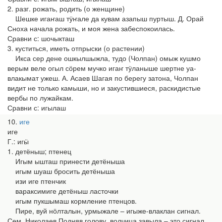
2. разг. рожать, родить (о женщине)
Шешке игаҥаш тӱҥале да кувам азапыш пуртыш. Д. Орай
Сноха начала рожать, и моя жена забеспокоилась.
Сравни с: шочыкташ
3. куститься, иметь отпрыски (о растении)
Икса сер дене ошкылшыжла, тудо (Чолпан) омыж кушмо
верым веле огыл сӧрем мучко игаҥ тӱланыше шертне уа-
влакымат ужеш. А. Асаев Шагая по берегу затона, Чолпан
видит не только камыши, но и закустившиеся, раскидистые
вербы по лужайкам.
Сравни с: игылаш
10
иге
иге
Г.: игӹ
1. детёныш; птенец
Игым ышташ принести детёныша
игым шуаш бросить детёныша
изи иге птенчик
вараксимиге детёныш ласточки
игым пукшымаш кормление птенцов.
Пире, вуй нӧлталын, урмыжале – игыже-влаклан сигнал.
Сем. Николаев Подняв голову, волчица завыла – это сигнал