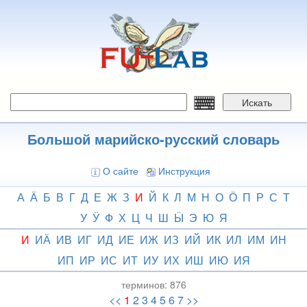
Перейти
к
основному
содержанию
Искать
Большой марийско-русский словарь
О сайте
Инструкция
А
Ӓ
Б
В
Г
Д
Е
Ж
З
И
Й
К
Л
М
Н
О
Ӧ
П
Р
С
Т
У
Ӱ
Ф
Х
Ц
Ч
Ш
Ӹ
Э
Ю
Я
И
ИӒ
ИВ
ИГ
ИД
ИЕ
ИЖ
ИЗ
ИЙ
ИК
ИЛ
ИМ
ИН
ИП
ИР
ИС
ИТ
ИУ
ИХ
ИШ
ИЮ
ИЯ
терминов:
876
<<
1
2
3
4
5
6
7
>>