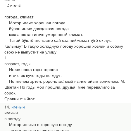
Г.: игечӹ
Ⅰ
погода, климат
Мотор игече хорошая погода
йӱран игече дождливая погода
кокла шотан игече умеренный климат.
Тыгай йӱштӧ игечыште сай оза пийжымат тӱгӧ ок лук.
Калыкмут В такую холодную погоду хороший хозяин и собаку
свою не выпустит на улицу.
Ⅱ
возраст, годы
Игече покта годы торопят
игече ок вучо годы не ждут.
Но игечем эртен, родо-влак: мый нылле ийым вонченам. М.
Шкетан Но годы мои прошли, друзья: мне перевалило за
сорок.
Сравни с: ийгот
14
игечын
игечын
в погоду
Мотор игечын в хорошую погоду
томам игечын в плохую погоду