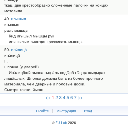
ткац. две крестообразно сложенные палочки на концах
мотовила
49
игышыл
игышыл
разг. мышцы
Кид игышыл мышцы рук
игышылым вияҥдаш развивать мышцы.
50
игӹлицӓ
игӹлицӓ
Г.
шпонка (у дверей)
Игӹлицӓжӹ амаса гыц ӓль седӹрӓ гӹц цаткыдырак
лишӓшлык. Шпонки должны быть из более прочного
материала, чем дверные и половые доски.
Смотри также: йыпш
<<
1
2
3
4
5
6
7
>>
|
|
О сайте
Инструкция
Вход
©
FU-Lab
2026