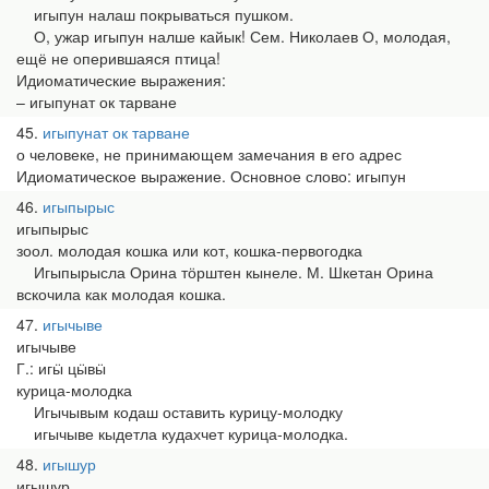
игыпун налаш покрываться пушком.
О, ужар игыпун налше кайык! Сем. Николаев О, молодая,
ещё не оперившаяся птица!
Идиоматические выражения:
– игыпунат ок тарване
45
игыпунат ок тарване
о человеке, не принимающем замечания в его адрес
Идиоматическое выражение. Основное слово: игыпун
46
игыпырыс
игыпырыс
зоол. молодая кошка или кот, кошка-первогодка
Игыпырысла Орина тӧрштен кынеле. М. Шкетан Орина
вскочила как молодая кошка.
47
игычыве
игычыве
Г.: игӹ цӹвӹ
курица-молодка
Игычывым кодаш оставить курицу-молодку
игычыве кыдетла кудахчет курица-молодка.
48
игышур
игышур