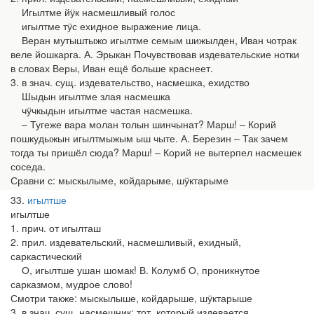
Игылтме йӱк насмешливый голос
игылтме тӱс ехидное выражение лица.
Веран мутыштыжо игылтме семым шижылден, Иван чотрак
веле йошкарга. А. Эрыкан Почувствовав издевательские нотки
в словах Веры, Иван ещё больше краснеет.
3. в знач. сущ. издевательство, насмешка, ехидство
Шыдын игылтме злая насмешка
чӱчкыдын игылтме частая насмешка.
– Тугеже вара молан толын шинчынат? Марш! – Корий
пошкудыжын игылтмыжым ыш чыте. А. Березин – Так зачем
тогда ты пришёл сюда? Марш! – Корий не вытерпел насмешек
соседа.
Сравни с: мыскылыме, койдарыме, шӱктарыме
33
игылтше
игылтше
1. прич. от игылташ
2. прил. издевательский, насмешливый, ехидный,
саркастический
О, игылтше ушан шомак! В. Колумб О, проникнутое
сарказмом, мудрое слово!
Смотри также: мыскылыше, койдарыше, шӱктарыше
3. в знач. сущ. насмешник; тот, который издевается,