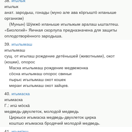
38
игылык
игылык
анат. зародыш, гонады (муно але ава кӧргыштӧ иланыше
организм)
(Мунын) Шӱмжӧ иланыше игылыкым аралаш ышталтеш.
«Биологий» Яичная скорлупа предназначена для защиты
оплодотворённого зародыша.
39
игылымаш
игылымаш
сущ. от игылаш рождение детёнышей (животными), окот
(кошки), опорос
Маска игылымаш рождение медвежонка
сӧсна игылымаш опорос свиньи
пырыс игылымаш окот кошек
мераҥ игылымаш окот зайцев.
40
игымаска
игымаска
Г.: игӹ мӧскӓ
медведь-двухлеток, молодой медведь
Циркысе игымаска медведь-двухлеток цирка
коштшо игымаска бродячий молодой медведь.
41
игымӱкш