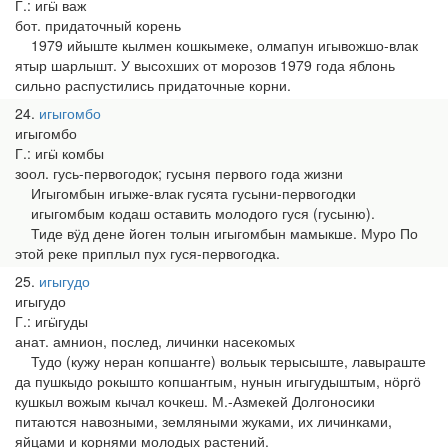
Г.: игӹ важ
бот. придаточный корень
1979 ийыште кылмен кошкымеке, олмапун игывожшо-влак
ятыр шарлышт. У высохших от морозов 1979 года яблонь
сильно распустились придаточные корни.
24
игыгомбо
игыгомбо
Г.: игӹ комбы
зоол. гусь-первогодок; гусыня первого года жизни
Игыгомбын игыже-влак гусята гусыни-первогодки
игыгомбым кодаш оставить молодого гуся (гусыню).
Тиде вӱд дене йоген толын игыгомбын мамыкше. Муро По
этой реке приплыл пух гуся-первогодка.
25
игыгудо
игыгудо
Г.: игӹгуды
анат. амнион, послед, личинки насекомых
Тудо (кужу неран копшаҥге) вольык терысыште, лавыраште
да пушкыдо рокышто копшаҥгым, нунын игыгудыштым, нӧргӧ
кушкыл вожым кычал кочкеш. М.-Азмекей Долгоносики
питаются навозными, земляными жуками, их личинками,
яйцами и корнями молодых растений.