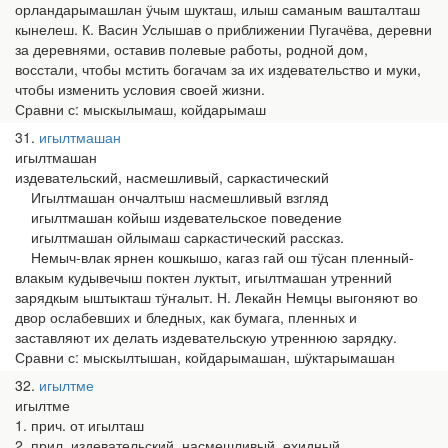
орландарымашлан ӱчым шукташ, илыш саманым вашталташ
кынелеш. К. Васин Услышав о приближении Пугачёва, деревни
за деревнями, оставив полевые работы, родной дом,
восстали, чтобы мстить богачам за их издевательство и муки,
чтобы изменить условия своей жизни.
Сравни с: мыскылымаш, койдарымаш
31
игылтмашан
игылтмашан
издевательский, насмешливый, саркастический
Игылтмашан ончалтыш насмешливый взгляд
игылтмашан койыш издевательское поведение
игылтмашан ойлымаш саркастический рассказ.
Немыч-влак ярнен кошкышо, кагаз гай ош тӱсан пленный-
влакым кудывечыш поктен луктыт, игылтмашан утренний
зарядкым ыштыкташ тӱҥалыт. Н. Лекайн Немцы выгоняют во
двор ослабевших и бледных, как бумага, пленных и
заставляют их делать издевательскую утреннюю зарядку.
Сравни с: мыскылтышан, койдарымашан, шӱктарымашан
32
игылтме
игылтме
1. прич. от игылташ
2. прил. издевательский, насмешливый, ехидный