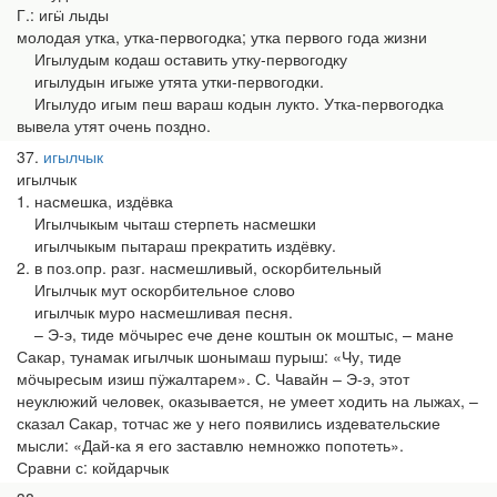
Г.: игӹ лыды
молодая утка, утка-первогодка; утка первого года жизни
Игылудым кодаш оставить утку-первогодку
игылудын игыже утята утки-первогодки.
Игылудо игым пеш вараш кодын лукто. Утка-первогодка
вывела утят очень поздно.
37
игылчык
игылчык
1. насмешка, издёвка
Игылчыкым чыташ стерпеть насмешки
игылчыкым пытараш прекратить издёвку.
2. в поз.опр. разг. насмешливый, оскорбительный
Игылчык мут оскорбительное слово
игылчык муро насмешливая песня.
– Э-э, тиде мӧчырес ече дене коштын ок моштыс, – мане
Сакар, тунамак игылчык шонымаш пурыш: «Чу, тиде
мӧчыресым изиш пӱжалтарем». С. Чавайн – Э-э, этот
неуклюжий человек, оказывается, не умеет ходить на лыжах, –
сказал Сакар, тотчас же у него появились издевательские
мысли: «Дай-ка я его заставлю немножко попотеть».
Сравни с: койдарчык