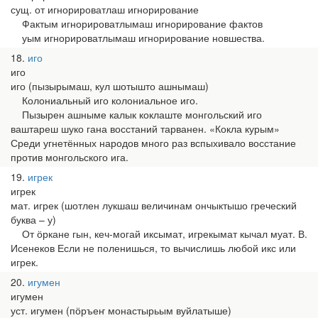
сущ. от игнорироватлаш игнорирование
Фактым игнорироватлымаш игнорирование фактов
уым игнорироватлымаш игнорирование новшества.
18
иго
иго
иго (пызырымаш, кул шотышто ашнымаш)
Колониальный иго колониальное иго.
Пызырен ашныме калык коклаште монгольский иго
ваштареш шуко гана восстаний тарванен. «Кокла курым»
Среди угнетённых народов много раз вспыхивало восстание
против монгольского ига.
19
игрек
игрек
мат. игрек (шотлен лукшаш величинам ончыктышо греческий
буква – у)
От ӧркане гын, кеч-могай иксымат, игрекымат кычал муат. В.
Исенеков Если не поленишься, то вычислишь любой икс или
игрек.
20
игумен
игумен
уст. игумен (пӧръеҥ монастырьым вуйлатыше)