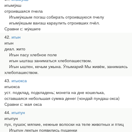
игымӱкш
отроившаяся пчела
Игымӱкшым погаш собирать отроившуюся пчелу
игымӱкшым ваҥаш караулить отроивших пчёл.
Сравни с: мӱкшиге
42
игын
игын
диал. жито
Игын пасу хлебное поле
игын ышташ заниматься хлебопашеством.
Игын ыштен, кечым ужына. Ӱпымарий Мы живём, занимаясь
хлебопашеством.
43
игыокса
игыокса
уст. подклад, подкладень; монета на дне кошелька,
оставшаяся небольшая сумма денег (чондай пундаш окса)
Сравни с: мая окса
44
игыпун
игыпун
пух, пушок; мягкие, нежные волоски на теле животных и птиц
Игыпун лектын появились пушинки