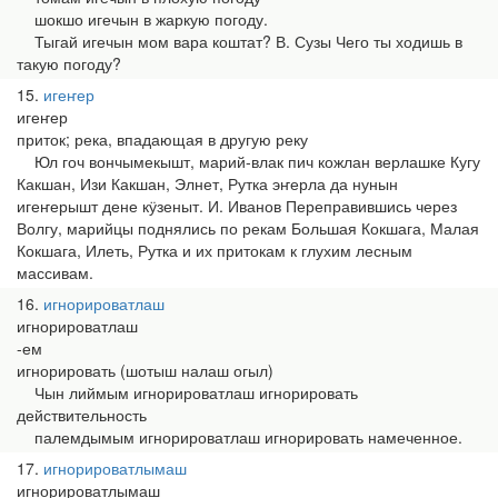
шокшо игечын в жаркую погоду.
Тыгай игечын мом вара коштат? В. Сузы Чего ты ходишь в
такую погоду?
15
игеҥер
игеҥер
приток; река, впадающая в другую реку
Юл гоч вончымекышт, марий-влак пич кожлан верлашке Кугу
Какшан, Изи Какшан, Элнет, Рутка эҥерла да нунын
игеҥерышт дене кӱзеныт. И. Иванов Переправившись через
Волгу, марийцы поднялись по рекам Большая Кокшага, Малая
Кокшага, Илеть, Рутка и их притокам к глухим лесным
массивам.
16
игнорироватлаш
игнорироватлаш
-ем
игнорировать (шотыш налаш огыл)
Чын лиймым игнорироватлаш игнорировать
действительность
палемдымым игнорироватлаш игнорировать намеченное.
17
игнорироватлымаш
игнорироватлымаш