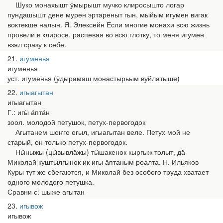
Шуко монахышт ӱмырышт мучко клиросышто логар
пундашышт дене мурен эртареныт гын, мыйым игумен вигак
воктекше налын. Я. Элексейн Если многие монахи всю жизнь
провели в клиросе, распевая во всю глотку, то меня игумен
взял сразу к себе.
21
игуменья
игуменья
уст. игуменья (ӱдырамаш монастырьым вуйлатыше)
22
игыагытан
игыагытан
Г.: игӹ ӓптӓн
зоол. молодой петушок, петух-первогодок
Агытанем шоҥго огыл, игыагытан веле. Петух мой не
старый, он только петух-первогодок.
Нӹныжы (цӹвывлӓжы) тӹшакенок кыргыж толыт, дӓ
Миколай куштылгынок ик игы ӓптаным роалта. Н. Ильяков
Куры тут же сбегаются, и Миколай без особого труда хватает
одного молодого петушка.
Сравни с: шыже агытан
23
игывож
игывож