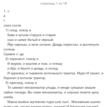
страница 1 из 18
1
и
и
Ⅰ
союз соотв.
1) соед. союзу и
Кува и кугыза старуха и старик
ошо и шеме белый и чёрный.
Йӱр чарныш, и кече ончале. Дождь перестал, и выглянуло
солнце.
Сравни с: да
2) перечисл. союзу и
И мурем, и куштем и пою, и пляшу
и йӱр, и йӱштӧ и дождь, и холод.
И куралеш, и тырмала колхозышто трактор. Муро И пашет, и
боронит в колхозе трактор.
3) присоед. союзу и
Те шкежат механизатор улыда, и кинде сукырын акшым
сайын паледа. Вы сами механизатор, и хорошо знаете цену
хлеба.
Макси мыйын мутемлан пура ыле гын!.. Магазиным ыштен
пуэм ыле, оксам кунаре кӱлеш, тунаре! И йӧратыме ӱдыржӧ