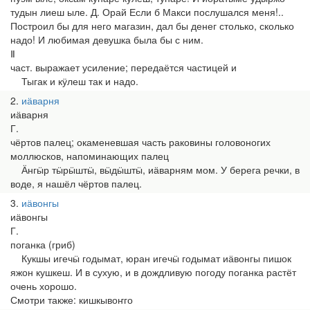
тудын лиеш ыле. Д. Орай Если б Макси послушался меня!..
Построил бы для него магазин, дал бы денег столько, сколько
надо! И любимая девушка была бы с ним.
Ⅱ
част. выражает усиление; передаётся частицей и
Тыгак и кӱлеш так и надо.
2
иӓварня
иӓварня
Г.
чёртов палец; окаменевшая часть раковины головоногих
моллюсков, напоминающих палец
Ӓнгӹр тӹрӹштӹ, вӹдӹштӹ, иӓварням мом. У берега речки, в
воде, я нашёл чёртов палец.
3
иӓвонгы
иӓвонгы
Г.
поганка (гриб)
Кукшы игечӹ годымат, юран игечӹ годымат иӓвонгы пишок
яжон кушкеш. И в сухую, и в дождливую погоду поганка растёт
очень хорошо.
Смотри также: кишкывоҥго