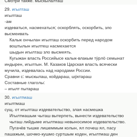
Смотри также: мыскылалташ
29
игылташ
игылташ
-ам
издеваться, насмехаться; оскорблять, оскорбить, зло
высмеивать
Калык ончылан игылташ оскорбить перед народом
воштылын игылтеш насмехается
шыдын игылташ зло высмеять.
Кугыжан власть Российысе калык-влакым тӱрлӧ семынат
индырен, игылтын. М. Казаков Царская власть всячески
мучила, издевалась над народами России.
Сравни с: мыскылаш, койдараш, шӱктараш
Составные глаголы:
– игылт пытараш
30
игылтмаш
игылтмаш
сущ. от игылташ издевательство, злая насмешка
Игылтмашым чыташ вытерпеть, вынести издевательство
чыташ лийдыме игылтмаш невыносимое издевательство.
Пугачёв тышке лишеммым колын, ял почеш ял, пасу
пашажым, шочмо-кушмо суртшым коден, игылтмаш ден