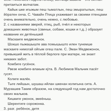
притаиться волчатам.
Кайык шке игыжым пеш тыматлын, пеш эмыратылын, пеш
йӧратен онча. С. Чавайн Птица ухаживает за своими птенцами
очень внимательно, очень нежно, с любовью.
2. с названиями зверей, птиц, рыб, пчёл и некоторых
домашних животных (свиньи, собаки, кошки и т.д..) образует
название их детёнышей
Маскаиге медвежонок.
Шокшо пыжашыште ава помышышто илен тунемше
маскаиге нимогай ойгым огеш пале. С. Эман Медвежонок,
привыкший жить в тёплой берлоге при матери, не знает
никаких забот.
Комбиге гусёнок.
Рвезе комбиге-влакым кӱта. В. Любимов Мальчик пасёт
гусят.
Колиге малёк.
Тыге лийшын, шушаш ийлан шкенан колигына сита. А.
Мурзашев Таким образом, на следующий год нам достаточно
своих мальков.
Кишкиге ужонок, змеёныш.
Шереҥгиге сорожонка.
3. разг. ребёнок, дитя