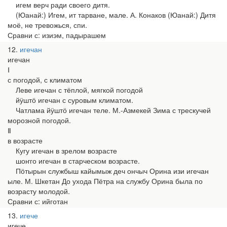
игем верч ради своего дитя.
(Юанай:) Игем, ит тарване, мале. А. Конаков (Юанай:) Дитя
моё, не тревожься, спи.
Сравни с: изиэм, падырашем
12
игечан
игечан
Ⅰ
с погодой, с климатом
Леве игечан с тёплой, мягкой погодой
йӱштӧ игечан с суровым климатом.
Чатлама йӱштӧ игечан теле. М.-Азмекей Зима с трескучей
морозной погодой.
Ⅱ
в возрасте
Кугу игечан в зрелом возрасте
шоҥго игечан в старческом возрасте.
Пӧтырын службыш кайымыж деч ончыч Орина изи игечан
ыле. М. Шкетан До ухода Пётра на службу Орина была по
возрасту молодой.
Сравни с: ийготан
13
игече
игече