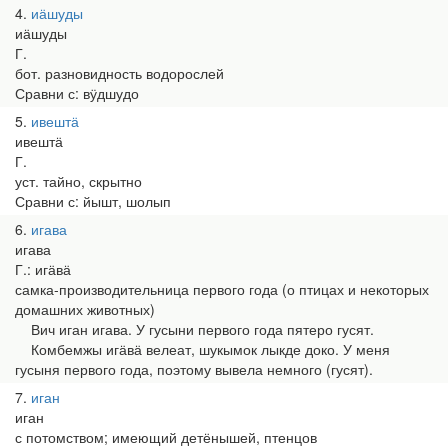
4
иӓшуды
иӓшуды
Г.
бот. разновидность водорослей
Сравни с: вӱдшудо
5
ивештӓ
ивештӓ
Г.
уст. тайно, скрытно
Сравни с: йышт, шолып
6
игава
игава
Г.: игӓвӓ
самка-производительница первого года (о птицах и некоторых
домашних животных)
Вич иган игава. У гусыни первого года пятеро гусят.
Комбемжы игӓвӓ велеат, шукымок лыкде доко. У меня
гусыня первого года, поэтому вывела немного (гусят).
7
иган
иган
с потомством; имеющий детёнышей, птенцов