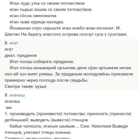
Иган лудо утка со своим потомством
иган пырыс кошка со своим потомством
иган сӧсна свиноматка
иган чыве курица-наседка.
Йошкынан отро серыште иган комбо-влак когоклат. М.
Шкетан На берегу илистого острова гогочут гуси с гусятами.
8
игат
игат
диал. приданое
Игат погаш собирать приданое.
Игат погаш качымарий оръеҥже дене сӱан эртымеке иктаж
пел ий гыч мият улмаш. За приданым молодожёны приезжали
примерно через полгода после свадьбы.
Смотри также: кузык
9
игаҥаш
игаҥаш
-ам
1. производить (произвести) потомство; приносить (принести)
детёнышей; выводить (вывести) птенцов
Кайык чоҥешта, иганын шыжым… Сем. Николаев Выведя
птенцов, улетают птицы осенью.
Сравни с: игым ышташ, игылаш