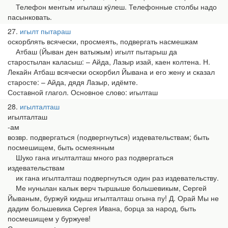
Телефон меҥгым игылаш кӱлеш. Телефонные столбы надо
пасынковать.
27
игылт пытараш
оскорблять всячески, просмеять, подвергать насмешкам
Атбаш (Йыван ден ватыжым) игылт пытарыш да
старостылан каласыш: – Айда, Лазыр изай, каен колтена. Н.
Лекайн Атбаш всячески оскорбил Йывана и его жену и сказал
старосте: – Айда, дядя Лазыр, идёмте.
Составной глагол. Основное слово: игылташ
28
игылталташ
игылталташ
-ам
возвр. подвергаться (подвергнуться) издевательствам; быть
посмешищем, быть осмеянным
Шуко гана игылталташ много раз подвергаться
издевательствам
ик гана игылталташ подвергнуться один раз издевательству.
Ме нунылан калык верч тыршыше большевикым, Сергей
Йываным, буржуй кидыш игылталташ огына пу! Д. Орай Мы не
дадим большевика Сергея Ивана, борца за народ, быть
посмешищем у буржуев!