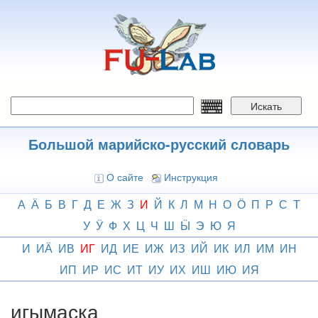
Перейти
к
основному
содержанию
Искать
Большой марийско-русский словарь
О сайте
Инструкция
А
Ӓ
Б
В
Г
Д
Е
Ж
З
И
Й
К
Л
М
Н
О
Ӧ
П
Р
С
Т
У
Ӱ
Ф
Х
Ц
Ч
Ш
Ӹ
Э
Ю
Я
И
ИӒ
ИВ
ИГ
ИД
ИЕ
ИЖ
ИЗ
ИЙ
ИК
ИЛ
ИМ
ИН
ИП
ИР
ИС
ИТ
ИУ
ИХ
ИШ
ИЮ
ИЯ
игымаска