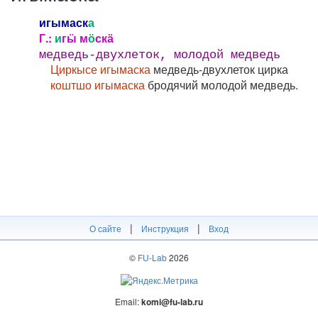
игымаск
а
Г.:
и
гӹ м
ӧ
скӓ
медведь-двухлеток, молодой медведь
Циркысе игымаска
медведь-двухлеток цирка
коштшо игымаска
бродячий молодой медведь.
|
|
О сайте
Инструкция
Вход
©
FU-Lab
2026
Email:
komi@fu-lab.ru