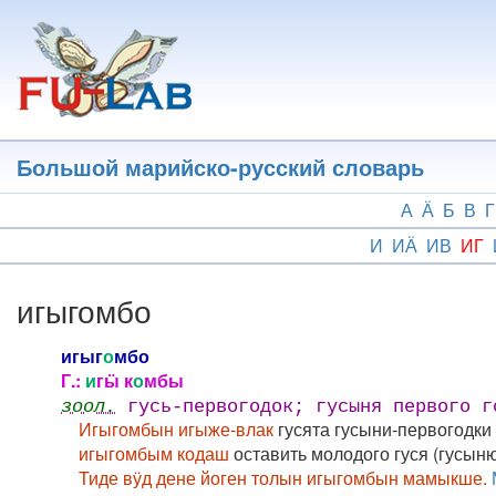
Перейти
к
основному
содержанию
Большой марийско-русский словарь
А
Ӓ
Б
В
Г
И
ИӒ
ИВ
ИГ
игыгомбо
игыг
о
мбо
Г.:
и
гӹ к
о
мбы
зоол.
гусь-первогодок; гусыня первого г
Игыгомбын игыже-влак
гусята гусыни-первогодки
игыгомбым кодаш
оставить молодого гуся (гусыню
Тиде вӱд дене йоген толын игыгомбын мамыкше.