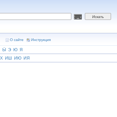
Искать
О сайте
Инструкция
Ш
Ӹ
Э
Ю
Я
Х
ИШ
ИЮ
ИЯ