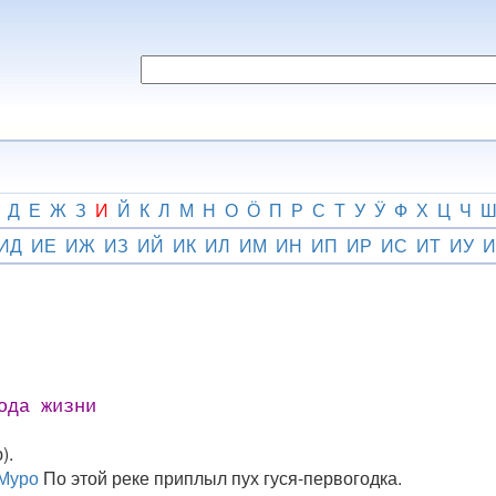
Д
Е
Ж
З
И
Й
К
Л
М
Н
О
Ӧ
П
Р
С
Т
У
Ӱ
Ф
Х
Ц
Ч
ИД
ИЕ
ИЖ
ИЗ
ИЙ
ИК
ИЛ
ИМ
ИН
ИП
ИР
ИС
ИТ
ИУ
И
ода жизни
).
Муро
По этой реке приплыл пух гуся-первогодка.