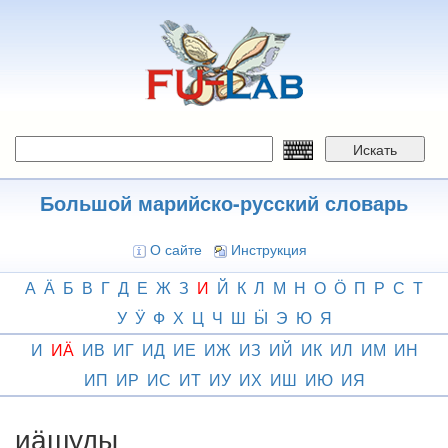
Перейти
к
основному
содержанию
Искать
Большой марийско-русский словарь
О сайте
Инструкция
А
Ӓ
Б
В
Г
Д
Е
Ж
З
И
Й
К
Л
М
Н
О
Ӧ
П
Р
С
Т
У
Ӱ
Ф
Х
Ц
Ч
Ш
Ӹ
Э
Ю
Я
И
ИӒ
ИВ
ИГ
ИД
ИЕ
ИЖ
ИЗ
ИЙ
ИК
ИЛ
ИМ
ИН
ИП
ИР
ИС
ИТ
ИУ
ИХ
ИШ
ИЮ
ИЯ
иӓшуды