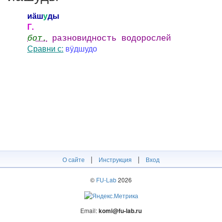
иӓш
у
ды
Г.
бот.
разновидность водорослей
Сравни с:
вӱдшудо
|
|
О сайте
Инструкция
Вход
©
FU-Lab
2026
Email:
komi@fu-lab.ru