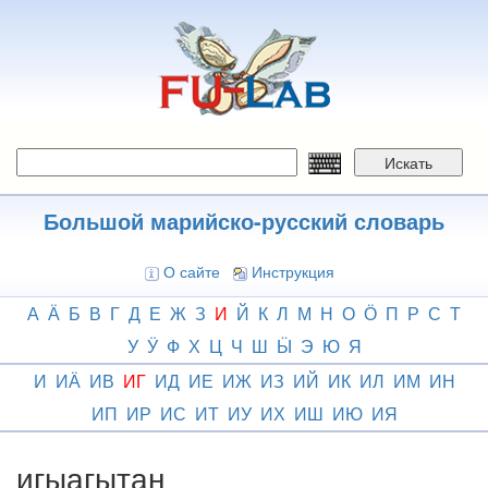
Перейти
к
основному
содержанию
Искать
Большой марийско-русский словарь
О сайте
Инструкция
А
Ӓ
Б
В
Г
Д
Е
Ж
З
И
Й
К
Л
М
Н
О
Ӧ
П
Р
С
Т
У
Ӱ
Ф
Х
Ц
Ч
Ш
Ӹ
Э
Ю
Я
И
ИӒ
ИВ
ИГ
ИД
ИЕ
ИЖ
ИЗ
ИЙ
ИК
ИЛ
ИМ
ИН
ИП
ИР
ИС
ИТ
ИУ
ИХ
ИШ
ИЮ
ИЯ
игыагытан