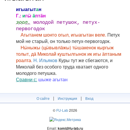
игыагыт
а
н
Г.:
и
гӹ
ӓ
птӓн
зоол.
молодой петушок, петух-
первогодок
Агытанем шоҥго огыл, игыагытан веле.
Петух
мой не старый, он только петух-первогодок.
Нӹныжы (цӹвывлӓжы) тӹшакенок кыргыж
толыт, дӓ Миколай куштылгынок ик игы ӓптаным
роалта.
Н. Ильяков
Куры тут же сбегаются, и
Миколай без особого труда хватает одного
молодого петушка.
Сравни с:
шыже агытан
|
|
О сайте
Инструкция
Вход
©
FU-Lab
2026
Email:
komi@fu-lab.ru