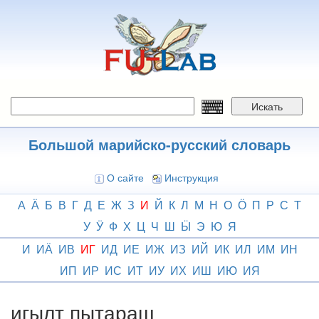
Перейти
к
основному
содержанию
Искать
Большой марийско-русский словарь
О сайте
Инструкция
А
Ӓ
Б
В
Г
Д
Е
Ж
З
И
Й
К
Л
М
Н
О
Ӧ
П
Р
С
Т
У
Ӱ
Ф
Х
Ц
Ч
Ш
Ӹ
Э
Ю
Я
И
ИӒ
ИВ
ИГ
ИД
ИЕ
ИЖ
ИЗ
ИЙ
ИК
ИЛ
ИМ
ИН
ИП
ИР
ИС
ИТ
ИУ
ИХ
ИШ
ИЮ
ИЯ
игылт пытараш