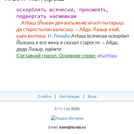
оскорблять всячески, просмеять,
подвергать насмешкам
Атбаш (Йыван ден ватыжым) игылт пытарыш
да старостылан каласыш: – Айда, Лазыр изай,
каен колтена.
Н. Лекайн
Атбаш всячески оскорбил
Йывана и его жену и сказал старосте: – Айда,
дядя Лазыр, идёмте.
Составной глагол. Основное слово:
игылташ
|
|
О сайте
Инструкция
Вход
©
FU-Lab
2026
Email:
komi@fu-lab.ru