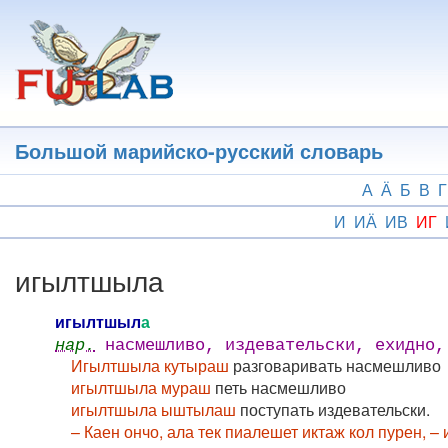
Перейти
к
основному
содержанию
Большой марийско-русский словарь
А
Ӓ
Б
В
Г
И
ИӒ
ИВ
ИГ
игылтшыла
игылтшыл
а
нар.
насмешливо, издевательски, ехидно,
Игылтшыла кутыраш
разговаривать насмешливо
игылтшыла мураш
петь насмешливо
игылтшыла ыштылаш
поступать издевательски.
– Каен ончо, ала тек пиалешет иктаж кол пурен,