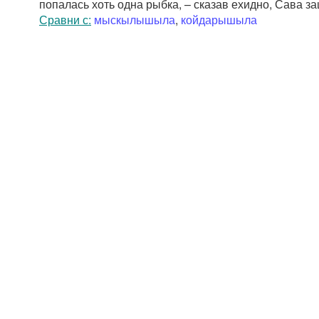
попалась хоть одна рыбка, – сказав ехидно, Сава з
Сравни с:
мыскылышыла
,
койдарышыла