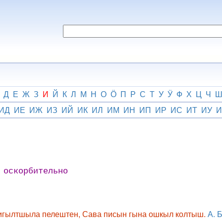
Д
Е
Ж
З
И
Й
К
Л
М
Н
О
Ӧ
П
Р
С
Т
У
Ӱ
Ф
Х
Ц
Ч
ИД
ИЕ
ИЖ
ИЗ
ИЙ
ИК
ИЛ
ИМ
ИН
ИП
ИР
ИС
ИТ
ИУ
И
 оскорбительно
 – игылтшыла пелештен, Сава писын гына ошкыл колтыш.
А. 