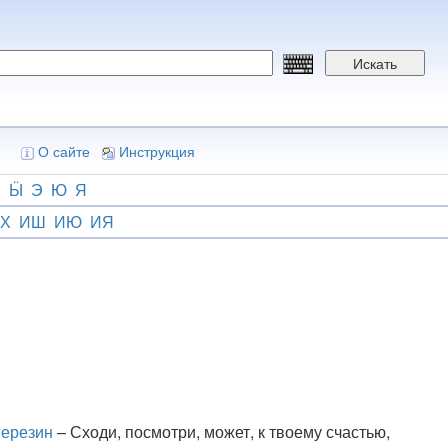
Искать
О сайте
Инструкция
Ш
Ӹ
Э
Ю
Я
Х
ИШ
ИЮ
ИЯ
Березин
– Сходи, посмотри, может, к твоему счастью,