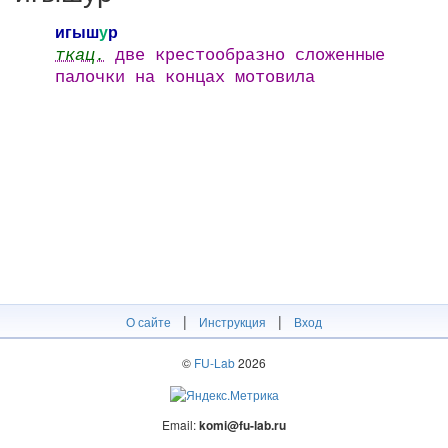
игыш
у
р
ткац.
две крестообразно сложенные
палочки на концах мотовила
|
|
О сайте
Инструкция
Вход
©
FU-Lab
2026
Email:
komi@fu-lab.ru