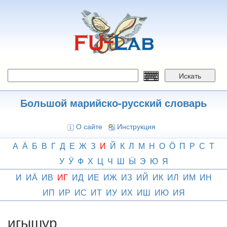
Перейти
к
основному
содержанию
Искать
Большой марийско-русский словарь
О сайте
Инструкция
А
Ӓ
Б
В
Г
Д
Е
Ж
З
И
Й
К
Л
М
Н
О
Ӧ
П
Р
С
Т
У
Ӱ
Ф
Х
Ц
Ч
Ш
Ӹ
Э
Ю
Я
И
ИӒ
ИВ
ИГ
ИД
ИЕ
ИЖ
ИЗ
ИЙ
ИК
ИЛ
ИМ
ИН
ИП
ИР
ИС
ИТ
ИУ
ИХ
ИШ
ИЮ
ИЯ
игышур