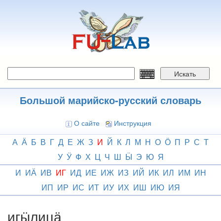
Перейти
к
основному
содержанию
Искать
Большой марийско-русский словарь
О сайте
Инструкция
А
Ӓ
Б
В
Г
Д
Е
Ж
З
И
Й
К
Л
М
Н
О
Ӧ
П
Р
С
Т
У
Ӱ
Ф
Х
Ц
Ч
Ш
Ӹ
Э
Ю
Я
И
ИӒ
ИВ
ИГ
ИД
ИЕ
ИЖ
ИЗ
ИЙ
ИК
ИЛ
ИМ
ИН
ИП
ИР
ИС
ИТ
ИУ
ИХ
ИШ
ИЮ
ИЯ
игӹлицӓ