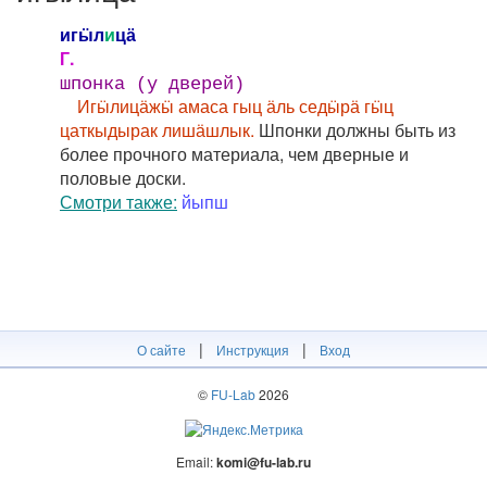
игӹл
и
цӓ
Г.
шпонка (у дверей)
Игӹлицӓжӹ амаса гыц ӓль седӹрӓ гӹц
цаткыдырак лишӓшлык.
Шпонки должны быть из
более прочного материала, чем дверные и
половые доски.
Смотри также:
йыпш
|
|
О сайте
Инструкция
Вход
©
FU-Lab
2026
Email:
komi@fu-lab.ru