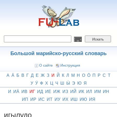
Перейти
к
основному
содержанию
Искать
Большой марийско-русский словарь
О сайте
Инструкция
А
Ӓ
Б
В
Г
Д
Е
Ж
З
И
Й
К
Л
М
Н
О
Ӧ
П
Р
С
Т
У
Ӱ
Ф
Х
Ц
Ч
Ш
Ӹ
Э
Ю
Я
И
ИӒ
ИВ
ИГ
ИД
ИЕ
ИЖ
ИЗ
ИЙ
ИК
ИЛ
ИМ
ИН
ИП
ИР
ИС
ИТ
ИУ
ИХ
ИШ
ИЮ
ИЯ
игылудо