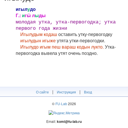
игыл
у
до
Г.:
и
гӹ л
ы
ды
молодая утка, утка-первогодка; утка
первого года жизни
Игылудым кодаш
оставить утку-первогодку
игылудын игыже
утята утки-первогодки.
Игылудо игым пеш вараш кодын лукто.
Утка-
первогодка вывела утят очень поздно.
|
|
О сайте
Инструкция
Вход
©
FU-Lab
2026
Email:
komi@fu-lab.ru