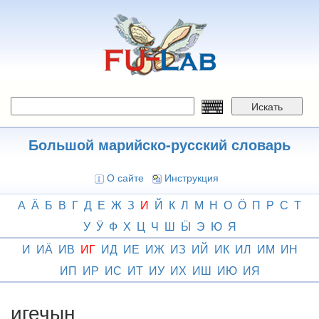
Перейти
к
основному
содержанию
Искать
Большой марийско-русский словарь
О сайте
Инструкция
А
Ӓ
Б
В
Г
Д
Е
Ж
З
И
Й
К
Л
М
Н
О
Ӧ
П
Р
С
Т
У
Ӱ
Ф
Х
Ц
Ч
Ш
Ӹ
Э
Ю
Я
И
ИӒ
ИВ
ИГ
ИД
ИЕ
ИЖ
ИЗ
ИЙ
ИК
ИЛ
ИМ
ИН
ИП
ИР
ИС
ИТ
ИУ
ИХ
ИШ
ИЮ
ИЯ
игечын