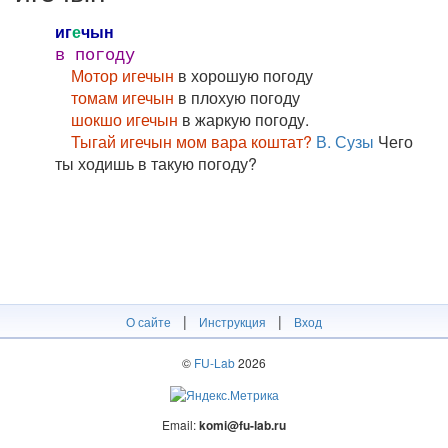
иг
е
чын
в погоду
Мотор игечын
в хорошую погоду
томам игечын
в плохую погоду
шокшо игечын
в жаркую погоду.
Тыгай игечын мом вара коштат?
В. Сузы
Чего
ты ходишь в такую погоду?
|
|
О сайте
Инструкция
Вход
©
FU-Lab
2026
Email:
komi@fu-lab.ru