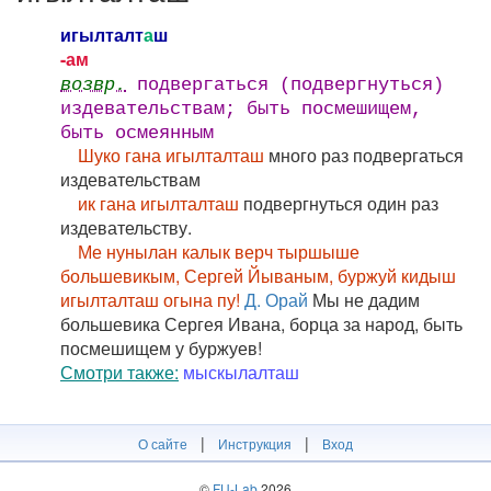
игылталт
а
ш
-ам
возвр.
подвергаться (подвергнуться)
издевательствам; быть посмешищем,
быть осмеянным
Шуко гана игылталташ
много раз подвергаться
издевательствам
ик гана игылталташ
подвергнуться один раз
издевательству.
Ме нунылан калык верч тыршыше
большевикым, Сергей Йываным, буржуй кидыш
игылталташ огына пу!
Д. Орай
Мы не дадим
большевика Сергея Ивана, борца за народ, быть
посмешищем у буржуев!
Смотри также:
мыскылалташ
|
|
О сайте
Инструкция
Вход
©
FU-Lab
2026