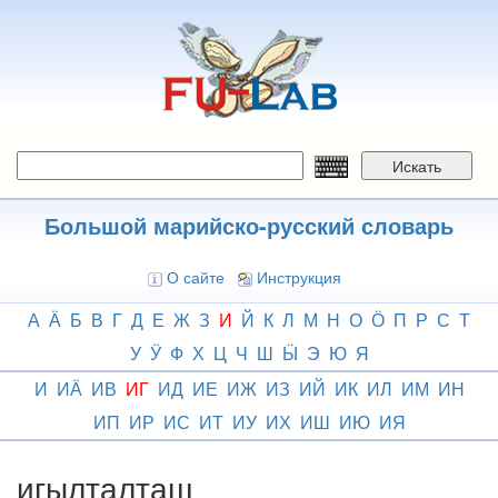
Перейти
к
основному
содержанию
Искать
Большой марийско-русский словарь
О сайте
Инструкция
А
Ӓ
Б
В
Г
Д
Е
Ж
З
И
Й
К
Л
М
Н
О
Ӧ
П
Р
С
Т
У
Ӱ
Ф
Х
Ц
Ч
Ш
Ӹ
Э
Ю
Я
И
ИӒ
ИВ
ИГ
ИД
ИЕ
ИЖ
ИЗ
ИЙ
ИК
ИЛ
ИМ
ИН
ИП
ИР
ИС
ИТ
ИУ
ИХ
ИШ
ИЮ
ИЯ
игылталташ