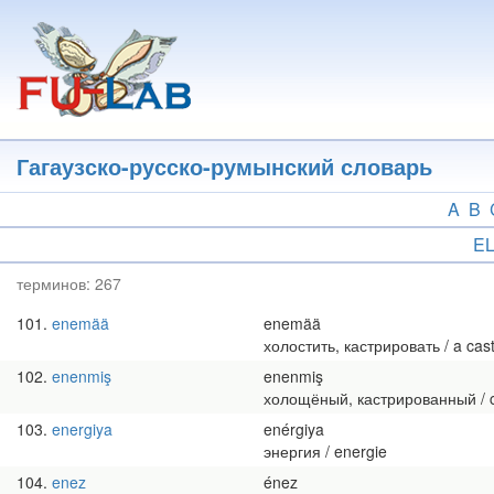
Перейти
к
основному
содержанию
Гагаузско-русско-румынский словарь
A
B
E
терминов:
267
101
enemää
enemää
холостить, кастрировать / a castr
102
enenmiş
enenmiş
холощёный, кастрированный / ca
103
energiya
enérgiya
энергия / energie
104
enez
énez