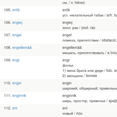
см. / v. hénez
105
enfä
enfä
уст. нюхательный табак / arh. tu
106
engeç
engeç
зоол. рак / zool. rac
107
engel
engel
помеха, препятствие / obstacol, p
108
engellemää
engellemää
мешать, препятствовать / a încur
109
engi
engi
фольк.
1) жена брата или дяди / folc. soţ
2) женщина / femeie
110
engin
engin
широкий, обширный; привольный /
111
enginnik
enginnik
ширь, простор, приволье / spaţiu 
112
eni
eni
новый / nou