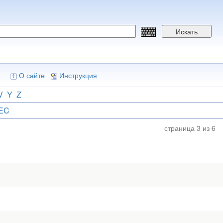
Искать
О сайте
Инструкция
V
Y
Z
EC
страница 3 из 6