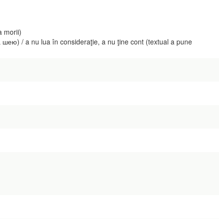
 morii)
) / a nu lua în consideraţie, a nu ţine cont (textual a pune