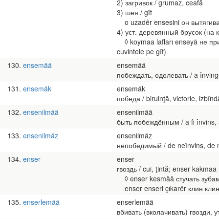
2) загривок / grumaz, ceafă
3) шея / gît
o uzadêr ensesini он вытягивает
4) уст. деревянный брусок (на к
◊ koymaa lafları enseyä не прин
cuvintele pe gît)
130
ensemää
ensemää
побеждать, одолевать / a învinge,
131
ensemäk
ensemäk
победа / biruinţă, victorie, izbînd
132
ensenilmää
ensenilmää
быть побеждённым / a fi învins, a 
133
ensenilmäz
ensenilmäz
непобедимый / de neînvins, de neî
134
enser
enser
гвоздь / cui, ţintă; enser kakmaa
◊ enser kesmää стучать зубами (
enser enseri çıkarêr клин клино
135
enserlemää
enserlemää
вбивать (вколачивать) гвозди, ут