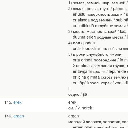
1) земля, земной шар; земной /
2) земля; почва, грунт / pămînt, 
er üstü поверхность земли / su
er altında под землёй / sub p
erin dibindä в глубине земли / 
3) место, местность, край / loc, lo
duuma erleri родные места / lo
4) пол / podea
erlär topraktılar полы были зе
5) в роли служебного имени:
orta erindä посередине / în mi
◊ er alması земляная груша, т
er tavşamı кролик / iepure de 
er içina girmää сквозь землю пр
er köpää зоол. хорёк / zool. di
II.
седло / şa
145
erek
erek
см. / v. herek
146
ergen
ergen
молодой человек; холостяк; холост
ergen olan холостой парень, холо