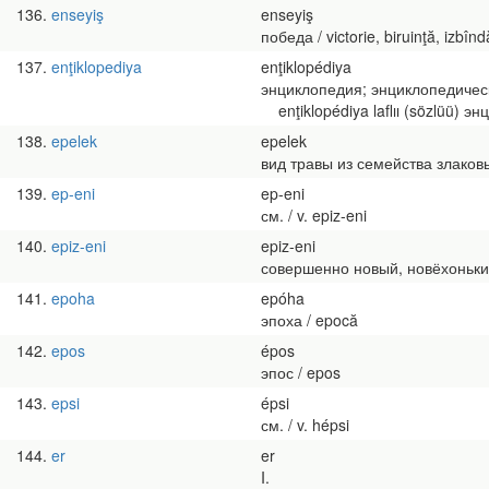
136
enseyiş
enseyiş
победа / victorie, biruinţă, izbînd
137
enţiklopediya
enţiklopédiya
энциклопедия; энциклопедически
enţiklopédiya laflıı (sözlüü) эн
138
epelek
epelek
вид травы из семейства злаковых
139
ep-eni
ep-eni
см. / v. epiz-eni
140
epiz-eni
epiz-eni
совершенно новый, новёхонький 
141
epoha
epóha
эпоха / epocă
142
epos
épos
эпос / epos
143
epsi
épsi
см. / v. hépsi
144
er
er
I.