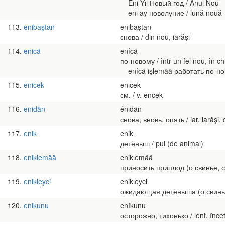
Eni Yıl Новый год / Anul Nou
eni ay новолуние / lună nouă
113
enibaştan
enibaştan
снова / din nou, iarăşi
114
enicä
enícä
по-новому / într-un fel nou, în c
enícä işlemää работать по-новом
115
enicek
enicek
см. / v. encek
116
enidän
énidän
снова, вновь, опять / iar, iarăşi,
117
enik
enik
детёныш / pui (de animal)
118
eniklemää
eniklemää
приносить приплод (о свинье, соб
119
enikleyci
enikleyci
ожидающая детёныша (о свинье, с
120
enikunu
eníkunu
осторожно, тихонько / lent, înce