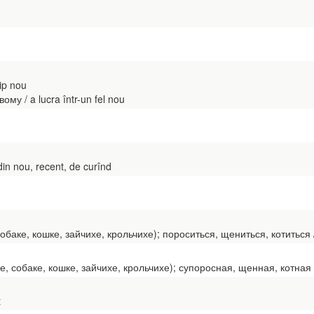
hip nou
у / a lucra într-un fel nou
 din nou, recent, de curînd
аке, кошке, зайчихе, крольчихе); пороситься, щениться, котиться / а 
обаке, кошке, зайчихе, крольчихе); супоросная, щенная, котная / ges
t