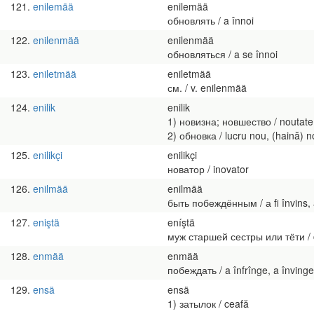
121
enilemää
enilemää
обновлять / a înnoi
122
enilenmää
enilenmää
обновляться / a se înnoi
123
eniletmää
eniletmää
см. / v. enilenmää
124
enilik
enilik
1) новизна; новшество / noutate;
2) обновка / lucru nou, (haină) 
125
enilikçi
enilikçi
новатор / inovator
126
enilmää
enilmää
быть побеждённым / а fi învins, a 
127
eniştä
eníştä
муж старшей сестры или тёти / cum
128
enmää
enmää
побеждать / a înfrînge, a învinge
129
ensä
ensä
1) затылок / ceafă