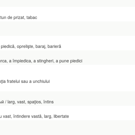
tun de prizat, tabac
iedică, oprelişte, baraj, barieră
ca, a împiedica, a stingheri, a pune piedici
ia fratelui sau a unchiului
 larg, vast, spaţios, întins
vast, întindere vastă, larg, libertate