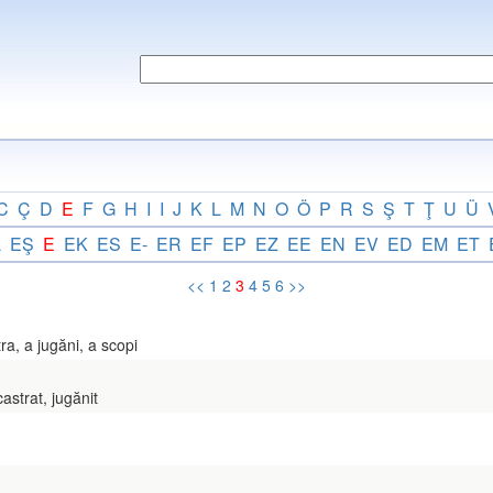
C
Ç
D
E
F
G
H
I
I
J
K
L
M
N
O
Ö
P
R
S
Ş
T
Ţ
U
Ü
L
EŞ
E
EK
ES
E-
ER
EF
EP
EZ
EE
EN
EV
ED
EM
ET
<<
1
2
3
4
5
6
>>
a, a jugăni, a scopi
strat, jugănit