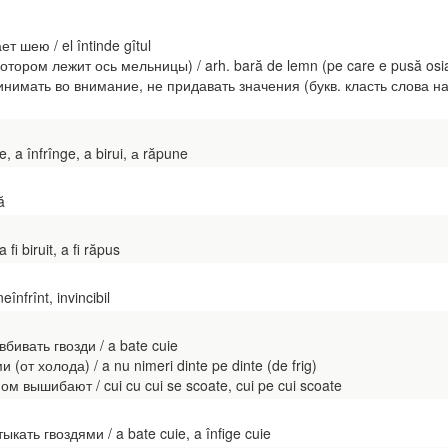
 шею / el întinde gîtul
отором лежит ось мельницы) / arh. bară de lemn (pe care e pusă osia
имать во внимание, не придавать значения (букв. класть слова на шею
 a înfrînge, a birui, а răpune
ă
fi biruit, a fi răpus
nfrînt, invincibil
 вбивать гвозди / a bate cuie
от холода) / a nu nimeri dinte pe dinte (de frig)
м вышибают / cui cu cui se scoate, cui pe cui scoate
ыкать гвоздями / a bate cuie, a înfige cuie