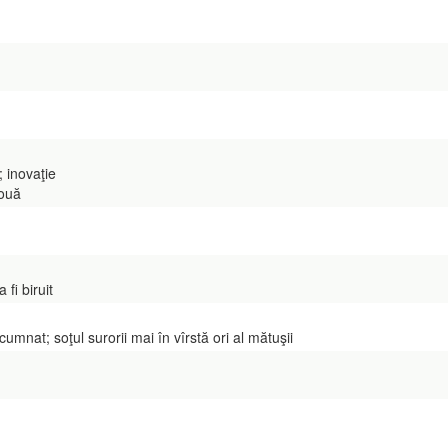
 inovaţie
nouă
fi biruit
nat; soţul surorii mai în vîrstă ori al mătuşii