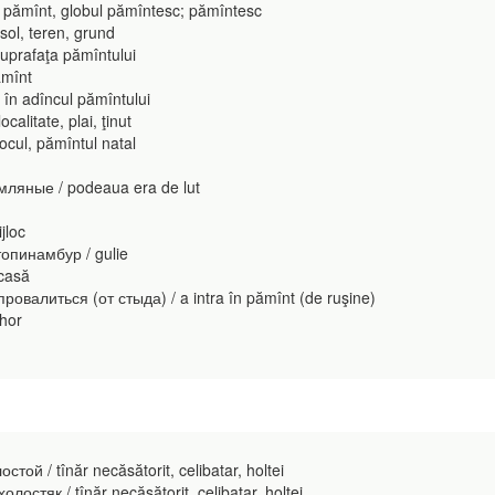
 pămînt, globul pămîntesc; pămîntesc
sol, teren, grund
prafaţa pămîntului
ămînt
în adîncul pămîntului
calitate, plai, ţinut
cul, pămîntul natal
мляные / podeaua era de lut
jloc
опинамбур / gulie
casă
овалиться (от стыда) / a intra în pămînt (de ruşine)
hor
ой / tînăr necăsătorit, celibatar, holtei
стяк / tînăr necăsătorit, celibatar, holtei