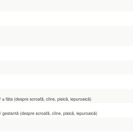
făta (despre scroafă, cîine, pisică, iepuroaică)
tantă (despre scroafă, cîine, pisică, iepuroaică)