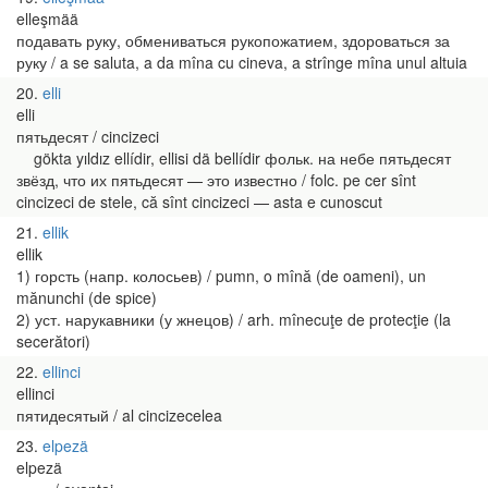
elleşmää
подавать руку, обмениваться рукопожатием, здороваться за
руку / a se saluta, a da mîna cu cineva, a strînge mîna unul altuia
20
elli
elli
пятьдесят / cincizeci
gökta yıldız ellídir, ellisi dä bellídir фольк. на небе пятьдесят
звёзд, что их пятьдесят — это известно / folc. pe cer sînt
cincizeci de stele, că sînt cincizeci — asta e cunoscut
21
ellik
ellik
1) горсть (напр. колосьев) / pumn, o mînă (de oameni), un
mănunchi (de spice)
2) уст. нарукавники (у жнецов) / arh. mînecuţe de protecţie (la
secerători)
22
ellinci
ellinci
пятидесятый / al cincizecelea
23
elpezä
elpezä