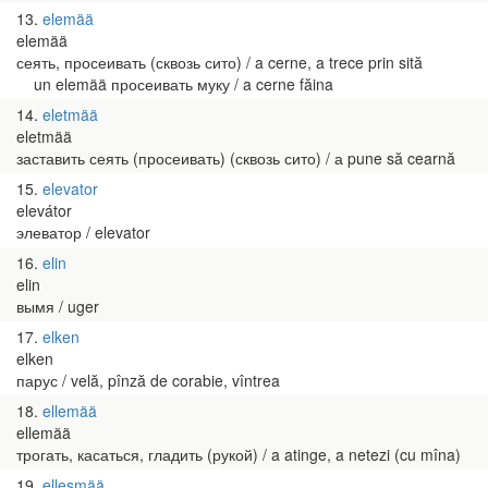
13
elemää
elemää
сеять, просеивать (сквозь сито) / a cerne, a trece prin sită
un elemää просеивать муку / a cerne făina
14
eletmää
eletmää
заставить сеять (просеивать) (сквозь сито) / а pune să cearnă
15
elevator
elevátor
элеватор / elevator
16
elin
elin
вымя / uger
17
elken
elken
парус / velă, pînză de corabie, vîntrea
18
ellemää
ellemää
трогать, касаться, гладить (рукой) / a atinge, a netezi (cu mîna)
19
elleşmää