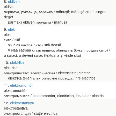
8
eldiven
eldiven
перчатка, рукавица, варежка / mănuşă; mănuşă cu un singur
deget
parmaklı eldiven перчатка / mănuşă
9
elek
elek
сито / sită
sık elek частое сито / sită deasă
◊ elää satmaa стать нищим, обнищать (букв. продать сито) /
a sărăci, a deveni sărac (textual a-şi vinde sita)
10
elektrika
eléktrika
электричество; электрический / electricitate; electric
elektrika telleri электрические провода / fire electrice
11
elektromontör
elektromontör
электромонтёр / electromontor, electrician, instalator electric
12
elektrostanţiya
elektrostánţiya
электростанция / staţie electrică