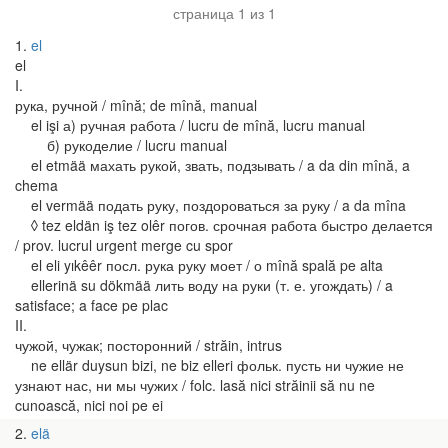
страница 1 из 1
1
el
el
I.
рука, ручной / mînă; de mînă, manual
el işi а) ручная работа / lucru de mînă, lucru manual
б) рукоделие / lucru manual
el etmää махать рукой, звать, подзывать / a da din mînă, a
chema
el vermää подать руку, поздороваться за руку / a da mîna
◊ tez eldän iş tez olêr погов. срочная работа быстро делается
/ prov. lucrul urgent merge cu spor
el eli yıkêêr посл. рука руку моет / о mînă spală pe alta
ellerinä su dökmää лить воду на руки (т. е. угождать) / a
satisface; a face pe plac
II.
чужой, чужак; посторонний / străin, intrus
ne ellär duysun bizi, ne biz elleri фольк. пусть ни чужие не
узнают нас, ни мы чужих / folc. lasă nici străinii să nu ne
cunoască, nici noi pe ei
2
elä