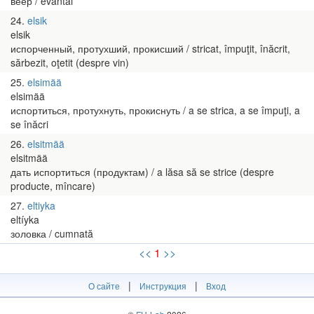
веер / evantai
24
elsik
elsik
испорченный, протухший, прокисший / stricat, împuţit, înăcrit,
sărbezit, oţetit (despre vin)
25
elsimää
elsimää
испортиться, протухнуть, прокиснуть / a se strica, a se împuţi, a
se înăcri
26
elsitmää
elsitmää
дать испортиться (продуктам) / a lăsa să se strice (despre
producte, mîncare)
27
eltiyka
eltíyka
золовка / cumnată
<<
1
>>
|
|
О сайте
Инструкция
Вход