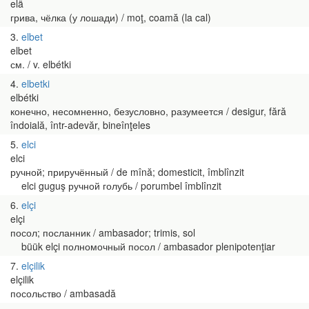
elä
грива, чёлка (у лошади) / moţ, coamă (la cal)
3
elbet
elbet
см. / v. elbétki
4
elbetki
elbétki
конечно, несомненно, безусловно, разумеется / desigur, fără
îndoială, într-adevăr, bineînţeles
5
elci
elci
ручной; приручённый / de mînă; domesticit, îmblînzit
elci guguş ручной голубь / porumbel îmblînzit
6
elçi
elçi
посол; посланник / ambasador; trimis, sol
büük elçi полномочный посол / ambasador plenipotenţiar
7
elçilik
elçilik
посольство / ambasadă