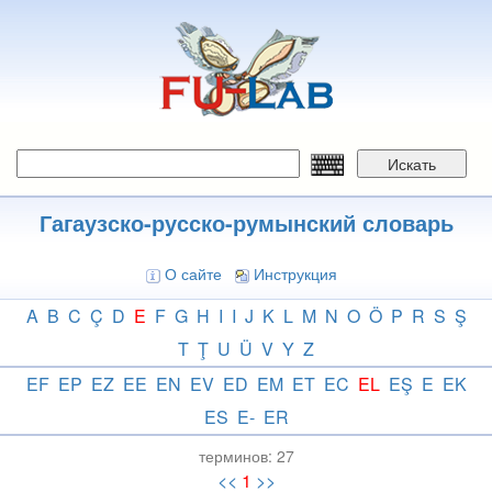
Перейти
к
основному
содержанию
Искать
Гагаузско-русско-румынский словарь
О сайте
Инструкция
A
B
C
Ç
D
E
F
G
H
I
I
J
K
L
M
N
O
Ö
P
R
S
Ş
T
Ţ
U
Ü
V
Y
Z
EF
EP
EZ
EE
EN
EV
ED
EM
ET
EC
EL
EŞ
E
EK
ES
E-
ER
терминов:
27
<<
1
>>