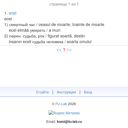
страница 1 из 1
1
ecel
ecel
1) смертный час / ceasul de moarte; înainte de moarte
ecel etmää умереть / a muri
2) перен. судьба, рок / figurat soartă, destin
insanın eceli судьба человека / soarta omului
<<
1
>>
|
|
О сайте
Инструкция
Вход
©
FU-Lab
2026
Email:
komi@fu-lab.ru