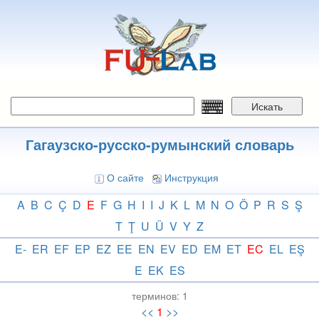
Перейти
к
основному
содержанию
Искать
Гагаузско-русско-румынский словарь
О сайте
Инструкция
A
B
C
Ç
D
E
F
G
H
I
I
J
K
L
M
N
O
Ö
P
R
S
Ş
T
Ţ
U
Ü
V
Y
Z
E-
ER
EF
EP
EZ
EE
EN
EV
ED
EM
ET
EC
EL
EŞ
E
EK
ES
терминов:
1
<<
1
>>