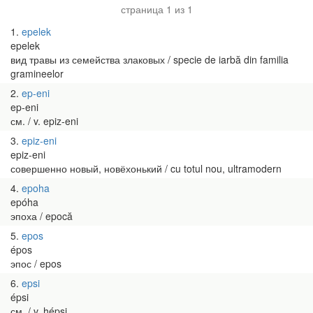
страница 1 из 1
1
epelek
epelek
вид травы из семейства злаковых / specie de iarbă din familia
gramineelor
2
ep-eni
ep-eni
см. / v. epiz-eni
3
epiz-eni
epiz-eni
совершенно новый, новёхонький / cu totul nou, ultramodern
4
epoha
epóha
эпоха / epocă
5
epos
épos
эпос / epos
6
epsi
épsi
см. / v. hépsi