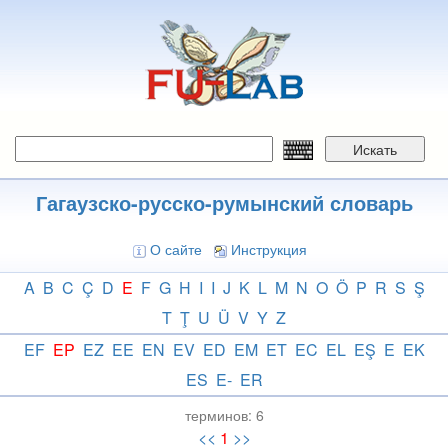
Перейти
к
основному
содержанию
Искать
Гагаузско-русско-румынский словарь
О сайте
Инструкция
A
B
C
Ç
D
E
F
G
H
I
I
J
K
L
M
N
O
Ö
P
R
S
Ş
T
Ţ
U
Ü
V
Y
Z
EF
EP
EZ
EE
EN
EV
ED
EM
ET
EC
EL
EŞ
E
EK
ES
E-
ER
терминов:
6
<<
1
>>