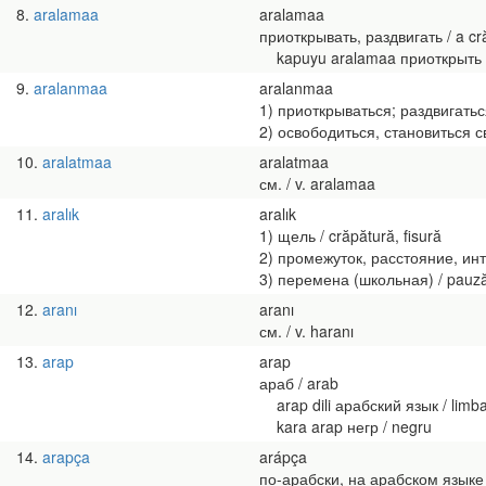
8
aralamaa
aralamaa
приоткрывать, раздвигать / a crăp
kapuyu aralamaa приоткрыть дв
9
aralanmaa
aralanmaa
1) приоткрываться; раздвигаться 
2) освободиться, становиться св
10
aralatmaa
aralatmaa
см. / v. aralamaa
11
aralık
aralık
1) щель / crăpătură, fisură
2) промежуток, расстояние, интер
3) перемена (школьная) / pauză,
12
aranı
aranı
см. / v. haranı
13
arap
arap
араб / arab
arap dili арабский язык / limb
kara arap негр / negru
14
arapça
arápça
по-арабски, на арабском языке /