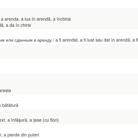
a arenda, a lua în arendă, a închiria
ă, a da în chirie
ли сданным в аренду / a fi arendat, a fi luat sau dat în arendă, a fi 
aresta
de bătătură
t. a înfăşură, a ţese (cu flori)
i, a pierde din puteri