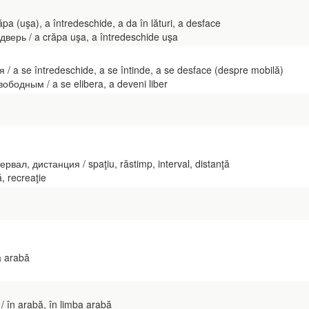
a (uşa), a întredeschide, a da în lături, a desface
ерь / a crăpa uşa, a întredeschide uşa
/ a se întredeschide, a se întinde, a se desface (despre mobilă)
ободным / a se elibera, a deveni liber
вал, дистанция / spaţiu, răstimp, interval, distanţă
 recreaţie
a arabă
 în arabă, în limba arabă