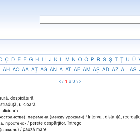
C
Ç
D
E
F
G
H
I
I
J
K
L
M
N
O
Ö
P
R
S
Ş
T
Ţ
U
Ü
U
AH
AO
AA
AŢ
AG
AN
A
AT
AF
AM
AŞ
AD
AZ
AL
AS
<<
1
2
3
>>
sură, despicătură
străduţă, ulicioară
ulicioară
странстве), перемена (между уроками) / interval, distanţă, recreaţi
простенок / perete despărţitor, întregol
 школе) / pauză mare