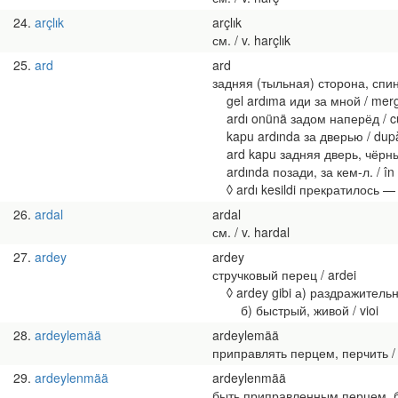
24
arçlık
arçlık
см. / v. harçlık
25
ard
ard
задняя (тыльная) сторона, спина,
gel ardıma иди за мной / mer
ardı onünä задом наперёд / cu 
kapu ardında за дверью / dup
ard kapu задняя дверь, чёрный х
ardında позади, за кем-л. / în 
◊ ardı kesildi прекратилось — о 
26
ardal
ardal
см. / v. hardal
27
ardey
ardey
стручковый перец / ardei
◊ ardey gibi а) раздражительный, 
б) быстрый, живой / vioi
28
ardeylemää
ardeylemää
приправлять перцем, перчить / a
29
ardeylenmää
ardeylenmää
быть приправленным перцем, быт