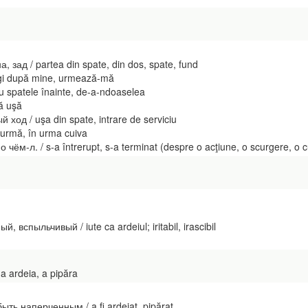
 зад / partea din spate, din dos, spate, fund
gi după mine, urmează-mă
spatele înainte, de-a-ndoaselea
ă uşă
од / uşa din spate, intrare de serviciu
urmă, în urma cuiva
чём-л. / s-a întrerupt, s-a terminat (despre o acţiune, o scurgere, o c
вспыльчивый / iute ca ardeiul; iritabil, irascibil
 ardeia, a pipăra
ь наперченным / a fi ardeiat, pipărat