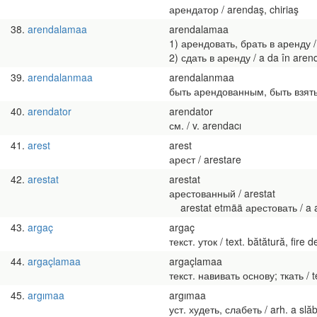
арендатор / arendaş, chiriaş
38
arendalamaa
arendalamaa
1) арендовать, брать в аренду / 
2) сдать в аренду / a da în arend
39
arendalanmaa
arendalanmaa
быть арендованным, быть взятым и
40
arendator
arendator
см. / v. arendacı
41
arest
arest
арест / arestare
42
arestat
arestat
арестованный / arestat
arestat etmää арестовать / a 
43
argaç
argaç
текст. уток / text. bătătură, fire 
44
argaçlamaa
argaçlamaa
текст. навивать основу; ткать / tex
45
argımaa
argımaa
уст. худеть, слабеть / arh. a slăb