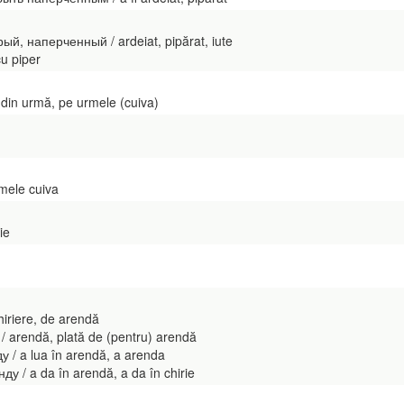
й, наперченный / ardeiat, pipărat, iute
cu piper
din urmă, pe urmele (cuiva)
mele cuiva
ie
iriere, de arendă
arendă, plată de (pentru) arendă
/ a lua în arendă, a arenda
 / a da în arendă, a da în chirie