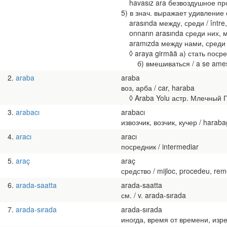
havasız ara безвоздушное прост
5) в знач. выражает удивление
arasında между, среди / între, p
onnarın arasında среди них, меж
aramızda между нами, среди нас
◊ araya girmää а) стать посредн
б) вмешиваться / a se ameste
2
araba
araba
воз, арба / car, haraba
◊ Araba Yolu астр. Млечный Пут
3
arabacı
arabacı
извозчик, возчик, кучер / harabagi
4
aracı
aracı
посредник / intermediar
5
araç
araç
средство / mijloc, procedeu, rem
6
arada-saatta
arada-saatta
см. / v. arada-sırada
7
arada-sırada
arada-sırada
иногда, время от времени, изредк