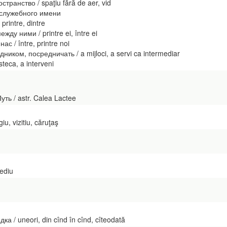
ранство / spaţiu fără de aer, vid
 служебного имени
rintre, dintre
ду ними / printre ei, între ei
 / între, printre noi
иком, посредничать / a mijloci, a servi ca intermediar
ca, a interveni
ь / astr. Calea Lactee
u, vizitiu, căruţaş
ediu
а / uneori, din cînd în cînd, cîteodată