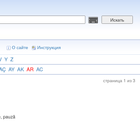
Искать
О сайте
Инструкция
V
Y
Z
AÇ
AY
AK
AR
AC
страница 1 из 3
e, pauză