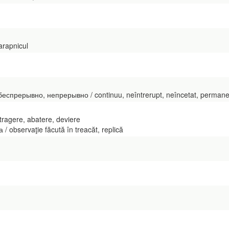
arapnicul
прерывно, непрерывно / continuu, neîntrerupt, neîncetat, permane
tragere, abatere, deviere
 observaţie făcută în treacăt, replică