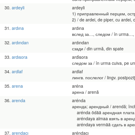
30
ardeyli
ardeyli
1) приправленный перцем, остры
2) / de ardei, de piper, cu ardei, 
31
ardına
ardına
вслед за…, следом / în urma…, 
32
ardından
ardından
сзади / din urmă, din spate
33
ardısora
ardı́sora
следом за / în urma cuiva, pe ur
34
ardlaf
ardlaf
лингв. послелог / lingv. postpoziţ
35
arena
aréna
арена / arenă
36
arenda
arénda
аренда; арендный / arendă; înch
arénda ödää арендная плата / 
aréndaya almaa взять в аренду 
aréndaya vermää сдать в аренду
37
arendacı
aréndacı