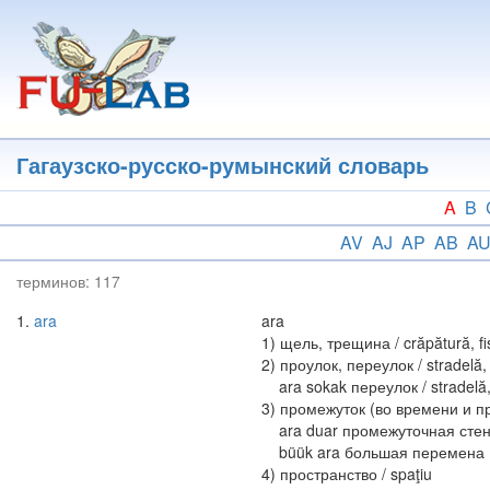
Перейти
к
основному
содержанию
Гагаузско-русско-румынский словарь
A
B
AV
AJ
AP
AB
A
терминов:
117
1
ara
ara
1) щель, трещина / crăpătură, fi
2) проулок, переулок / stradelă, 
ara sokak переулок / stradelă, 
3) промежуток (во времени и про
ara duar промежуточная стена, 
büük ara большая перемена (в
4) пространство / spaţiu