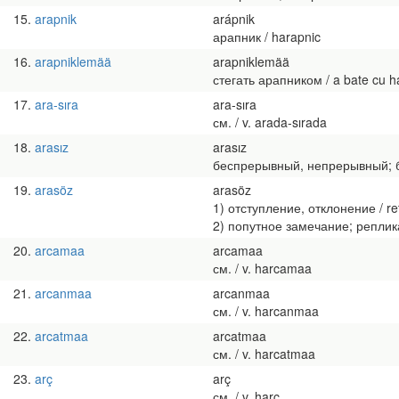
15
arapnik
arápnik
арапник / harapnic
16
arapniklemää
arapniklemää
стегать арапником / a bate cu h
17
ara-sıra
ara-sıra
см. / v. arada-sırada
18
arasız
arasız
беспрерывный, непрерывный; бес
19
arasöz
arasöz
1) отступление, отклонение / re
2) попутное замечание; реплика /
20
arcamaa
arcamaa
см. / v. harcamaa
21
arcanmaa
arcanmaa
см. / v. harcanmaa
22
arcatmaa
arcatmaa
см. / v. harcatmaa
23
arç
arç
см. / v. harç