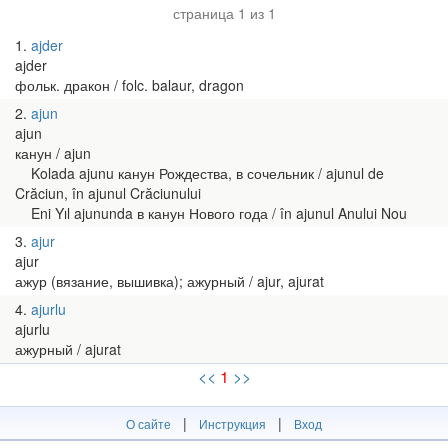
страница 1 из 1
1
ajder
ajder
фольк. дракон / folc. balaur, dragon
2
ajun
ajun
канун / ajun
Kolada ajunu канун Рождества, в сочельник / ajunul de
Crăciun, în ajunul Crăciunului
Eni Yıl ajununda в канун Нового года / în ajunul Anului Nou
3
ajur
ajur
ажур (вязание, вышивка); ажурный / ajur, ajurat
4
ajurlu
ajurlu
ажурный / ajurat
<<
1
>>
|
|
О сайте
Инструкция
Вход