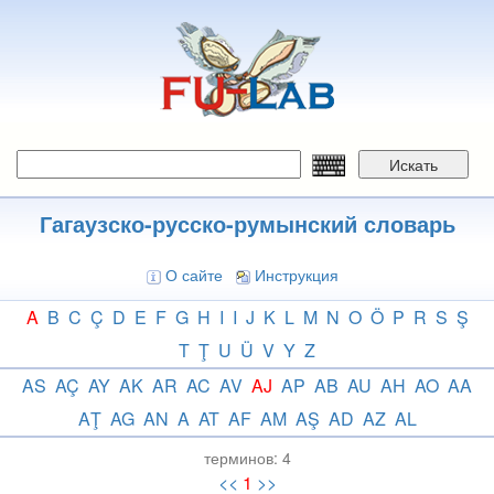
Перейти
к
основному
содержанию
Искать
Гагаузско-русско-румынский словарь
О сайте
Инструкция
A
B
C
Ç
D
E
F
G
H
I
I
J
K
L
M
N
O
Ö
P
R
S
Ş
T
Ţ
U
Ü
V
Y
Z
AS
AÇ
AY
AK
AR
AC
AV
AJ
AP
AB
AU
AH
AO
AA
AŢ
AG
AN
A
AT
AF
AM
AŞ
AD
AZ
AL
терминов:
4
<<
1
>>