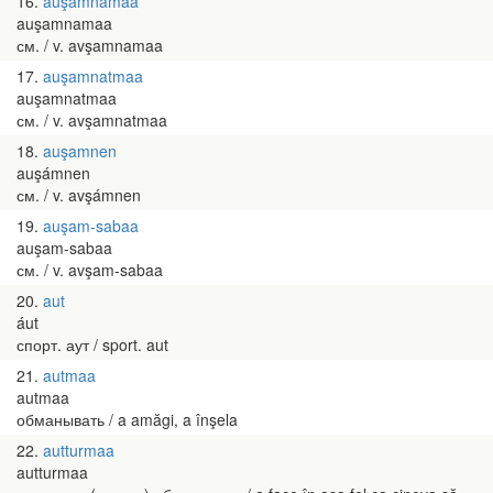
16
auşamnamaa
auşamnamaa
см. / v. avşamnamaa
17
auşamnatmaa
auşamnatmaa
см. / v. avşamnatmaa
18
auşamnen
auşámnen
см. / v. avşámnen
19
auşam-sabaa
auşam-sabaa
см. / v. avşam-sabaa
20
aut
áut
спорт. аут / sport. aut
21
autmaa
autmaa
обманывать / a amăgi, a înşela
22
autturmaa
autturmaa