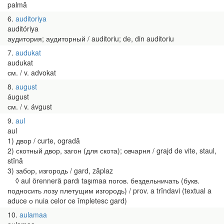
palmă
6
auditoriya
auditóriya
аудитория; аудиторный / auditoriu; de, din auditoriu
7
audukat
audukat
см. / v. advokat
8
august
áugust
см. / v. ávgust
9
aul
aul
1) двор / curte, ogradă
2) скотный двор, загон (для скота); овчарня / grajd de vite, staul,
stînă
3) забор, изгородь / gard, zăplaz
◊ aul örennerä pardı taşımaa погов. бездельничать (букв.
подносить лозу плетущим изгородь) / prov. a trîndavi (textual a
aduce о nuia celor ce împletesc gard)
10
aulamaa