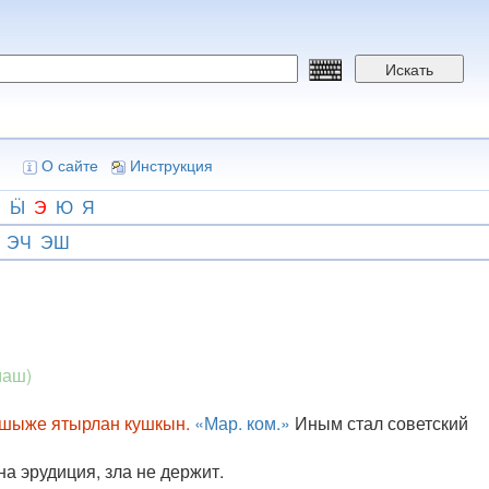
Искать
О сайте
Инструкция
Ш
Ӹ
Э
Ю
Я
ЭЧ
ЭШ
маш)
ашыже ятырлан кушкын.
«Мар. ком.»
Иным стал советский
на эрудиция, зла не держит.