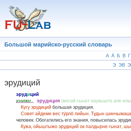
Перейти
к
основному
содержанию
Большой марийско-русский словарь
А
Ӓ
Б
В
Г
Э
ЭВ
Э
эрудиций
эруд
и
ций
(могай-гынат наукышто але и
книжн.
эрудиция
Кугу эрудиций
большая эрудиция.
Совет айдеме вес тӱрлӧ лийын. Тудын шинчымаш
человек. Обогатились его знания, повысилась эруди
Кува, ойыштыжо эрудиций ок палдырне гынат, шы