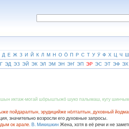
Д
Е
Ж
З
И
Й
К
Л
М
Н
О
Ӧ
П
Р
С
Т
У
Ӱ
Ф
Х
Ц
Ч
Г
ЭД
ЭЗ
ЭЙ
ЭК
ЭЛ
ЭМ
ЭН
ЭҤ
ЭП
ЭР
ЭС
ЭТ
ЭФ
ЭХ
лышын иктаж-могай шӧрыштыжӧ шуко палымаш, кугу шинчы
ыже пойдаралтын, эрудицийже нӧлталтын, духовный йодм
ция, значительно возросли его духовные запросы.
дым ок арале.
В. Микишкин
Жена, хотя в её речи и не замет