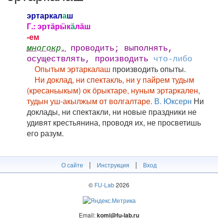
эртаркал
а
ш
Г.: эртӓрӹк
ӓ
лӓш
-ем
многокр.
проводить; выполнять,
осуществлять, производить
что-либо
Опытым эртаркалаш
производить опыты.
Ни доклад, ни спектакль, ни у пайрем тудым
(кресаньыкым) ок ӧрыктаре, нуным эртаркален,
тудын уш-акылжым от волгалтаре.
В. Юксерн
Ни
доклады, ни спектакли, ни новые праздники не
удивят крестьянина, проводя их, не просветишь
его разум.
|
|
О сайте
Инструкция
Вход
©
FU-Lab
2026
Email:
komi@fu-lab.ru