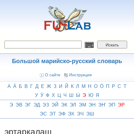
Перейти
к
основному
содержанию
Искать
Большой марийско-русский словарь
О сайте
Инструкция
А
Ӓ
Б
В
Г
Д
Е
Ж
З
И
Й
К
Л
М
Н
О
Ӧ
П
Р
С
Т
У
Ӱ
Ф
Х
Ц
Ч
Ш
Ӹ
Э
Ю
Я
Э
ЭВ
ЭГ
ЭД
ЭЗ
ЭЙ
ЭК
ЭЛ
ЭМ
ЭН
ЭҤ
ЭП
ЭР
ЭС
ЭТ
ЭФ
ЭХ
ЭЧ
ЭШ
эртаркалаш