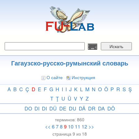
Перейти
к
основному
содержанию
Искать
Гагаузско-русско-румынский словарь
О сайте
Инструкция
A
B
C
Ç
D
E
F
G
H
I
I
J
K
L
M
N
O
Ö
P
R
S
Ş
T
Ţ
U
Ü
V
Y
Z
DO
DI
DI
DÜ
DE
DU
DÄ
DR
DA
DÖ
терминов:
860
<<
6
7
8
9
10
11
12
>>
страница 9 из 18