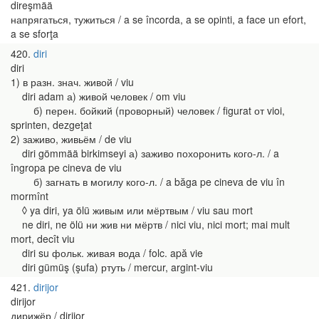
direşmää
напрягаться, тужиться / a se încorda, a se opinti, a face un efort,
a se sforţa
420
diri
diri
1) в разн. знач. живой / viu
diri adam а) живой человек / om viu
б) перен. бойкий (проворный) человек / figurat от vioi,
sprinten, dezgeţat
2) заживо, живьём / de viu
diri gömmää birkimseyi а) заживо похоронить кого-л. / a
îngropa pe cineva de viu
б) загнать в могилу кого-л. / a băga pe cineva de viu în
mormînt
◊ ya diri, ya ölü живым или мёртвым / viu sau mort
ne diri, ne ölü ни жив ни мёртв / nici viu, nici mort; mai mult
mort, decît viu
diri su фольк. живая вода / folc. apă vie
diri gümüş (şufa) ртуть / mercur, argint-viu
421
dirijor
dirijor
дирижёр / dirijor