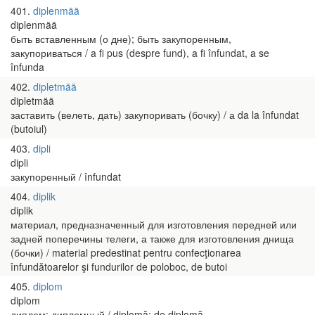
401
diplenmää
diplenmää
быть вставленным (о дне); быть закупоренным,
закупориваться / a fi pus (despre fund), a fi înfundat, a se
înfunda
402
dipletmää
dipletmää
заставить (велеть, дать) закупоривать (бочку) / а da la înfundat
(butoiul)
403
dipli
dipli
закупоренный / înfundat
404
diplik
diplik
материал, предназначенный для изготовления передней или
задней поперечины телеги, а также для изготовления днища
(бочки) / material predestinat pentru confecţionarea
înfundătoarelor şi fundurilor de poloboc, de butoi
405
diplom
diplom
диплом; дипломный / diplomă; de diplomă