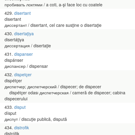
пробивать локтями / a coti, a-şi face loc cu coatele
429
disertant
disertant
диссертант / disertant, cel care susţine o disertaţie
430
disertaţiya
disertáţiya
диссертация / disertaţie
431
dispanser
dispánser
диспансер / dispensar
432
dispetçer
dispétçer
диспетчер; диспетчерский / dispecer; de dispecer
dispétçer odası диспетчерская / cameră de dispecer; cabina
dispecerului
433
disput
dísput
диспут / discuţie publică, dispută
434
distrofik
distrófik