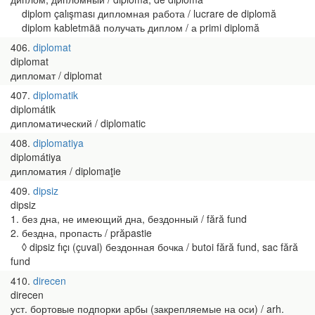
diplom çalışması дипломная работа / lucrare de diplomă
diplom kabletmää получать диплом / а primi diplomă
406
diplomat
diplomat
дипломат / diplomat
407
diplomatik
diplomátik
дипломатический / diplomatic
408
diplomatiya
diplomátiya
дипломатия / diplomaţie
409
dipsiz
dipsiz
1. без дна, не имеющий дна, бездонный / fără fund
2. бездна, пропасть / prăpastie
◊ dipsiz fıçı (çuval) бездонная бочка / butoi fără fund, sac fără
fund
410
direcen
direcen
уст. бортовые подпорки арбы (закрепляемые на оси) / arh.