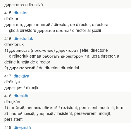
директива / directivă
415
direktor
diréktor
директор; директорский / director; de director, directoral
şkóla diréktoru директор школы / director al şcolii
416
direktorluk
diréktorluk
1) должность (положение) директора / şefie, directorie
diréktorluk etmää работать директором / a lucra director, a
deţine funcţia de director
2) директорский / de director, directorial
417
direkţiya
dirékţiya
дирекция / direcţie
418
direşkän
direşkän
1) стойкий, непоколебимый / rezistent, persistent, neclintit, ferm
2) настойчивый, упорный / insistent, perseverent, îndîrjit,
persistent
419
direşmää