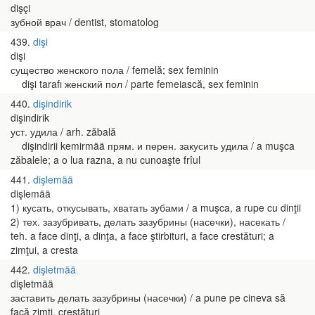
dişçi
зубной врач / dentist, stomatolog
439
dişi
dişi
существо женского пола / femelă; sex feminin
dişi tarafı женский пол / parte femeiască, sex feminin
440
dişindirik
dişindirik
уст. удила / arh. zăbală
dişindirii kemirmää прям. и перен. закусить удила / a muşca
zăbalele; a o lua razna, a nu cunoaşte frîul
441
dişlemää
dişlemää
1) кусать, откусывать, хватать зубами / a muşca, a rupe cu dinţii
2) тех. зазубривать, делать зазубрины (насечки), насекать /
teh. a face dinţi, a dinţa, a face ştirbituri, a face crestături; a
zimţui, a cresta
442
dişletmää
dişletmää
заставить делать зазубрины (насечки) / a pune pe cineva să
facă zimţi, crestături