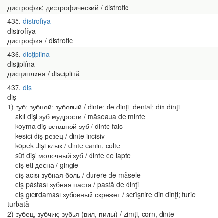
дистрофик; дистрофический / distrofic
435
distrofiya
distrofíya
дистрофия / distrofic
436
disţiplina
disţiplína
дисциплина / disciplină
437
diş
diş
1) зуб; зубной; зубовый / dinte; de dinţi, dental; din dinţi
akıl dişi зуб мудрости / măseaua de minte
koyma diş вставной зуб / dinte fals
kesici diş резец / dinte incisiv
köpek dişi клык / dinte canin; colte
süt dişi молочный зуб / dinte de lapte
diş eti десна / gingie
diş acısı зубная боль / durere de măsele
diş pástası зубная паста / pastă de dinţi
diş gıcırdaması зубовный скрежет / scrîşnire din dinţi; furie
turbată
2) зубец, зубчик; зубья (вил, пилы) / zimţi, corn, dinte