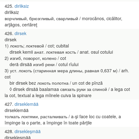
425
dirliksiz
dirliksiz
ворчливый, брюзгливый, сварливый / morocănos, cicălitor,
arţăgos, certăreţ
426
dirsek
dirsek
1) локоть; локтевой / cot; cubital
dirsek kemii анат. локтевая кость / anat. osul cotului
2) изгиб, поворот, колено / cot
derä dirsää изгиб реки / cotul rîului
3) уст. локоть (старинная мера длины, равная 0,637 м) / arh.
cot
bir dirsek bez локоть полотна / un cot de pînză
◊ dirsek dirsää baalamaa связать руки за спиной / a lega cot
la cot, textual a lega mîinele cuiva la spinare
427
dirseklemää
dirseklemää
толкать локтями, расталкивать / a-şi face loc cu coatele, a
împinge la o parte, a împinge în toate părţile
428
dirsekleşmää
dirsekleşmää