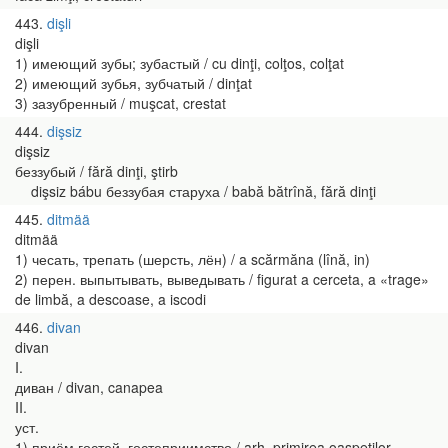
443
dişli
dişli
1) имеющий зубы; зубастый / cu dinţi, colţos, colţat
2) имеющий зубья, зубчатый / dinţat
3) зазубренный / muşcat, crestat
444
dişsiz
dişsiz
беззубый / fără dinţi, ştirb
dişsiz bábu беззубая старуха / babă bătrînă, fără dinţi
445
ditmää
ditmää
1) чесать, трепать (шерсть, лён) / a scărmăna (lînă, in)
2) перен. выпытывать, выведывать / figurat a cerceta, a «trage»
de limbă, a descoase, a iscodi
446
divan
divan
I.
диван / divan, canapea
II.
уст.
1) приём гостей, гостеприимство / arh. primirea oaspeţilor,