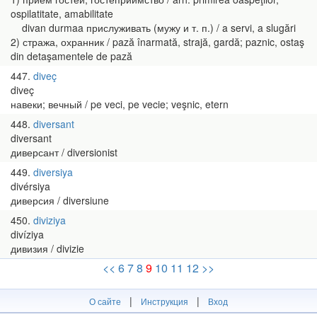
ospilatitate, amabilitate
divan durmaa прислуживать (мужу и т. п.) / a servi, a slugări
2) стража, охранник / pază înarmată, strajă, gardă; paznic, ostaş
din detaşamentele de pază
447
diveç
diveç
навеки; вечный / pe veci, pe vecie; veşnic, etern
448
diversant
diversant
диверсант / diversionist
449
diversiya
divérsiya
диверсия / diversiune
450
diviziya
divíziya
дивизия / divizie
<<
6
7
8
9
10
11
12
>>
|
|
О сайте
Инструкция
Вход