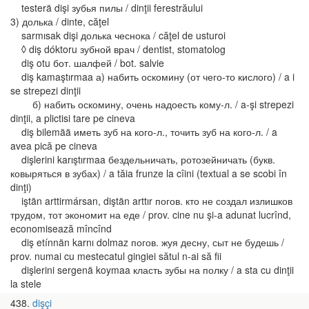
testerä dişi зубья пилы / dinţii ferestrăului
3) долька / dinte, căţel
sarmısak dişi долька чеснока / căţel de usturoi
◊ diş dóktoru зубной врач / dentist, stomatolog
diş otu бот. шалфей / bot. salvie
diş kamaştırmaa а) набить оскомину (от чего-то кислого) / a i
se strepezi dinţii
б) набить оскомину, очень надоесть кому-л. / a-şi strepezi
dinţii, a plictisi tare pe cineva
diş bilemää иметь зуб на кого-л., точить зуб на кого-л. / a
avea pică pe cineva
dişlerini karıştırmaa бездельничать, ротозейничать (букв.
ковыряться в зубах) / a tăia frunze la cîini (textual a se scobi în
dinţi)
iştän arttirmársan, diştän arttır погов. кто не создал излишков
трудом, тот экономит на еде / prov. cine nu şi-a adunat lucrînd,
economisează mîncînd
diş etínnän karnı dolmaz погов. жуя десну, сыт не будешь /
prov. numai cu mestecatul gingiei sătul n-ai să fii
dişlerini sergenä koymaa класть зубы на полку / a sta cu dinţii
la stele
438
dişçi