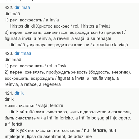
422
dirilmää
dirilmää
1) рел. воскресать / а învia
Hristos dirildi Христос воскрес / rel. Hristos a înviat
2) перен. оживать, оживляться, возрождаться (о природе) /
figurat a învia, a reînvia, a reveni la viaţă; a se renaşte
dirilmää yaşamaya возродиться к жизни / a readuce la viaţă
423
diriltmää
diriltmää
1) рел. воскрешать / rel. a învia
2) перен. оживлять, пробуждать живость (бодрость, энергию),
воскрешать, возрождать / figurat a învia, а insufla viaţă, a
reînvia, a reface, a regenera
424
dirlik
dirlik
жизнь; счастье / viaţă; fericire
dirlik sürmää жить счастливо, жить в довольстве и согласии,
быть счастливым / a trăi în fericire, a trăi în belşug şi înţelegere,
a fi fericit
dirlik yok нет счастья, нет согласия / nu-i fericire, nu-i
înţelegere, lipsă de asentiment, de adeziune