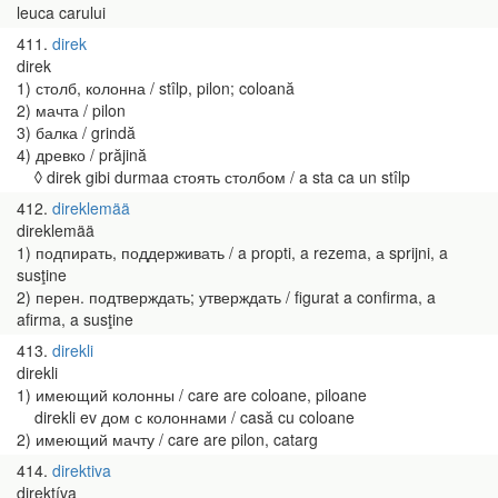
leuca carului
411
direk
direk
1) столб, колонна / stîlp, pilon; coloană
2) мачта / pilon
3) балка / grindă
4) древко / prăjină
◊ direk gibi durmaa стоять столбом / a sta ca un stîlp
412
direklemää
direklemää
1) подпирать, поддерживать / a propti, a rezema, а sprijni, a
susţine
2) перен. подтверждать; утверждать / figurat a confirma, a
afirma, a susţine
413
direkli
direkli
1) имеющий колонны / care are coloane, piloane
direkli ev дом с колоннами / casă cu coloane
2) имеющий мачту / care are pilon, catarg
414
direktiva
direktíva