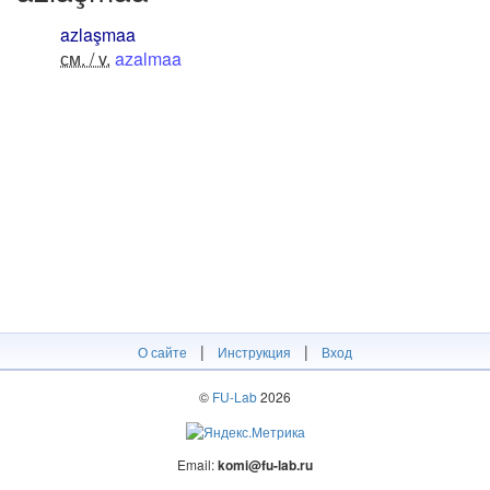
azlaşmaa
см. / v.
azalmaa
|
|
О сайте
Инструкция
Вход
©
FU-Lab
2026
Email:
komi@fu-lab.ru