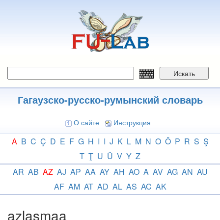
Перейти
к
основному
содержанию
Искать
Гагаузско-русско-румынский словарь
О сайте
Инструкция
A
B
C
Ç
D
E
F
G
H
I
I
J
K
L
M
N
O
Ö
P
R
S
Ş
T
Ţ
U
Ü
V
Y
Z
AR
AB
AZ
AJ
AP
AA
AY
AH
AO
A
AV
AG
AN
AU
AF
AM
AT
AD
AL
AS
AC
AK
azlaşmaa