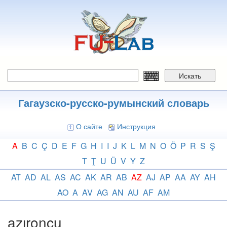
Перейти
к
основному
содержанию
Искать
Гагаузско-русско-румынский словарь
О сайте
Инструкция
A
B
C
Ç
D
E
F
G
H
I
I
J
K
L
M
N
O
Ö
P
R
S
Ş
T
Ţ
U
Ü
V
Y
Z
AT
AD
AL
AS
AC
AK
AR
AB
AZ
AJ
AP
AA
AY
AH
AO
A
AV
AG
AN
AU
AF
AM
azıroncu