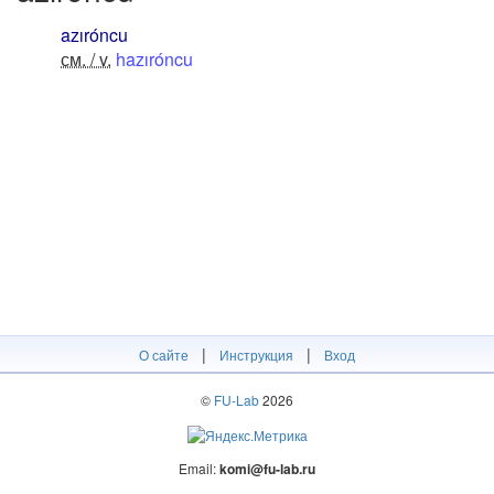
azıróncu
см. / v.
hazıróncu
|
|
О сайте
Инструкция
Вход
©
FU-Lab
2026
Email:
komi@fu-lab.ru