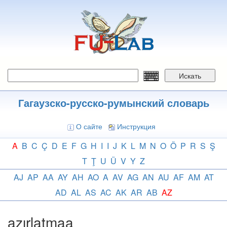
Перейти
к
основному
содержанию
Искать
Гагаузско-русско-румынский словарь
О сайте
Инструкция
A
B
C
Ç
D
E
F
G
H
I
I
J
K
L
M
N
O
Ö
P
R
S
Ş
T
Ţ
U
Ü
V
Y
Z
AJ
AP
AA
AY
AH
AO
A
AV
AG
AN
AU
AF
AM
AT
AD
AL
AS
AC
AK
AR
AB
AZ
azırlatmaa