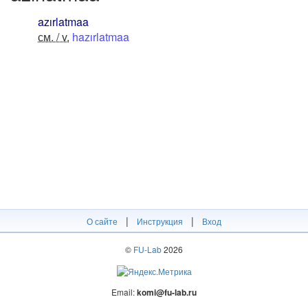
azırlatmaa
см. / v.
hazırlatmaa
|
|
О сайте
Инструкция
Вход
©
FU-Lab
2026
Email:
komi@fu-lab.ru