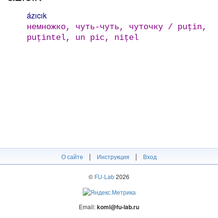
ázıcık
немножко, чуть-чуть, чуточку / puţin,
puţintel, un pic, niţel
|
|
О сайте
Инструкция
Вход
©
FU-Lab
2026
Email:
komi@fu-lab.ru