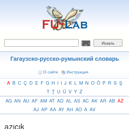
Перейти
к
основному
содержанию
Искать
Гагаузско-русско-румынский словарь
О сайте
Инструкция
A
B
C
Ç
D
E
F
G
H
I
I
J
K
L
M
N
O
Ö
P
R
S
Ş
T
Ţ
U
Ü
V
Y
Z
AG
AN
AU
AF
AM
AT
AD
AL
AS
AC
AK
AR
AB
AZ
AJ
AP
AA
AY
AH
AO
A
AV
azıcık