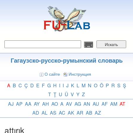
Перейти
к
основному
содержанию
Искать
Гагаузско-русско-румынский словарь
О сайте
Инструкция
A
B
C
Ç
D
E
F
G
H
I
I
J
K
L
M
N
O
Ö
P
R
S
Ş
T
Ţ
U
Ü
V
Y
Z
AJ
AP
AA
AY
AH
AO
A
AV
AG
AN
AU
AF
AM
AT
AD
AL
AS
AC
AK
AR
AB
AZ
attırık