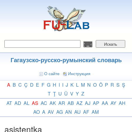
Перейти
к
основному
содержанию
Искать
Гагаузско-русско-румынский словарь
О сайте
Инструкция
A
B
C
Ç
D
E
F
G
H
I
I
J
K
L
M
N
O
Ö
P
R
S
Ş
T
Ţ
U
Ü
V
Y
Z
AT
AD
AL
AS
AC
AK
AR
AB
AZ
AJ
AP
AA
AY
AH
AO
A
AV
AG
AN
AU
AF
AM
asistentka