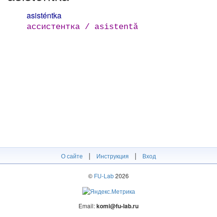
asisténtka
ассистентка / asistentă
|
|
О сайте
Инструкция
Вход
©
FU-Lab
2026
Email:
komi@fu-lab.ru