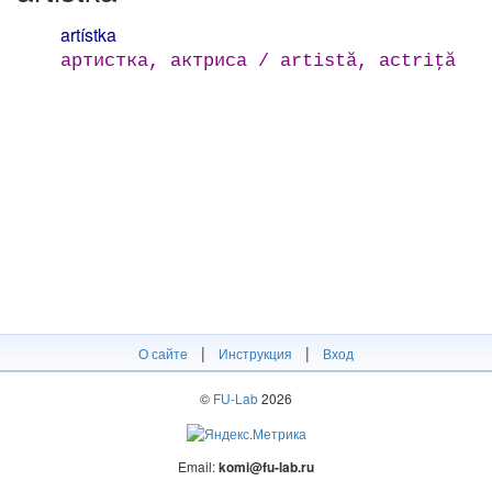
artístka
артистка, актриса / artistă, actriţă
|
|
О сайте
Инструкция
Вход
©
FU-Lab
2026
Email:
komi@fu-lab.ru