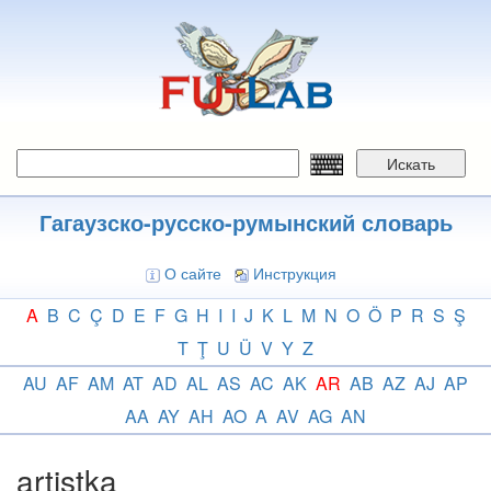
Перейти
к
основному
содержанию
Искать
Гагаузско-русско-румынский словарь
О сайте
Инструкция
A
B
C
Ç
D
E
F
G
H
I
I
J
K
L
M
N
O
Ö
P
R
S
Ş
T
Ţ
U
Ü
V
Y
Z
AU
AF
AM
AT
AD
AL
AS
AC
AK
AR
AB
AZ
AJ
AP
AA
AY
AH
AO
A
AV
AG
AN
artistka