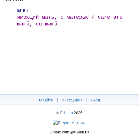
analı
имеющий мать, с матерью / care are
mamă, cu mamă
|
|
О сайте
Инструкция
Вход
©
FU-Lab
2026
Email:
komi@fu-lab.ru