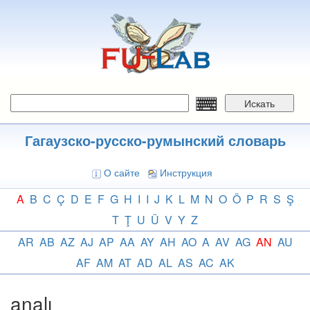
Перейти
к
основному
содержанию
Искать
Гагаузско-русско-румынский словарь
О сайте
Инструкция
A
B
C
Ç
D
E
F
G
H
I
I
J
K
L
M
N
O
Ö
P
R
S
Ş
T
Ţ
U
Ü
V
Y
Z
AR
AB
AZ
AJ
AP
AA
AY
AH
AO
A
AV
AG
AN
AU
AF
AM
AT
AD
AL
AS
AC
AK
analı