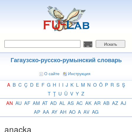
Перейти
к
основному
содержанию
Искать
Гагаузско-русско-румынский словарь
О сайте
Инструкция
A
B
C
Ç
D
E
F
G
H
I
I
J
K
L
M
N
O
Ö
P
R
S
Ş
T
Ţ
U
Ü
V
Y
Z
AN
AU
AF
AM
AT
AD
AL
AS
AC
AK
AR
AB
AZ
AJ
AP
AA
AY
AH
AO
A
AV
AG
anaçka