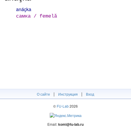
anáçka
самка / femelă
|
|
О сайте
Инструкция
Вход
©
FU-Lab
2026
Email:
komi@fu-lab.ru