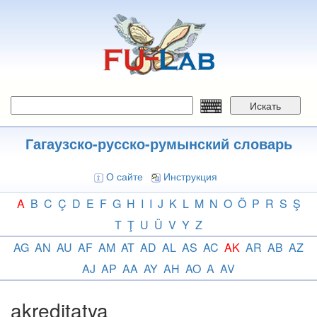
Перейти
к
основному
содержанию
Искать
Гагаузско-русско-румынский словарь
О сайте
Инструкция
A
B
C
Ç
D
E
F
G
H
I
I
J
K
L
M
N
O
Ö
P
R
S
Ş
T
Ţ
U
Ü
V
Y
Z
AG
AN
AU
AF
AM
AT
AD
AL
AS
AC
AK
AR
AB
AZ
AJ
AP
AA
AY
AH
AO
A
AV
akreditaţya