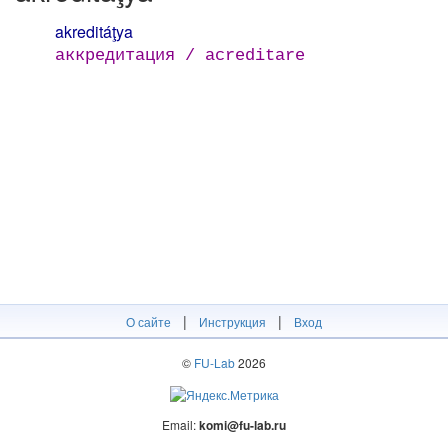
akreditáţya
аккредитация / acreditare
|
|
О сайте
Инструкция
Вход
©
FU-Lab
2026
Email:
komi@fu-lab.ru