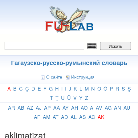
Перейти
к
основному
содержанию
Искать
Гагаузско-русско-румынский словарь
О сайте
Инструкция
A
B
C
Ç
D
E
F
G
H
I
I
J
K
L
M
N
O
Ö
P
R
S
Ş
T
Ţ
U
Ü
V
Y
Z
AR
AB
AZ
AJ
AP
AA
AY
AH
AO
A
AV
AG
AN
AU
AF
AM
AT
AD
AL
AS
AC
AK
aklimatizat