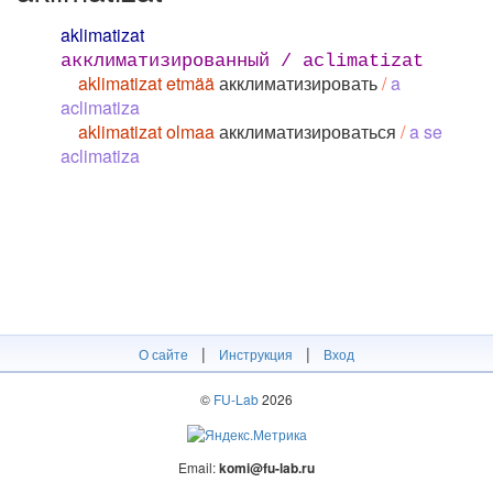
aklimatizat
акклиматизированный / aclimatizat
aklimatizat etmää
акклиматизировать
/
a
aclimatiza
aklimatizat olmaa
акклиматизироваться
/
a se
aclimatiza
|
|
О сайте
Инструкция
Вход
©
FU-Lab
2026
Email:
komi@fu-lab.ru