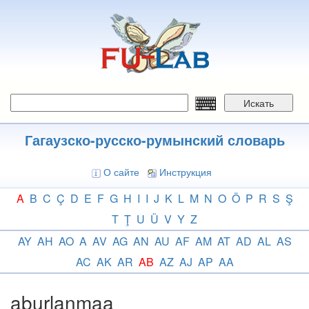
Перейти
к
основному
содержанию
Искать
Гагаузско-русско-румынский словарь
О сайте
Инструкция
A
B
C
Ç
D
E
F
G
H
I
I
J
K
L
M
N
O
Ö
P
R
S
Ş
T
Ţ
U
Ü
V
Y
Z
AY
AH
AO
A
AV
AG
AN
AU
AF
AM
AT
AD
AL
AS
AC
AK
AR
AB
AZ
AJ
AP
AA
aburlanmaa