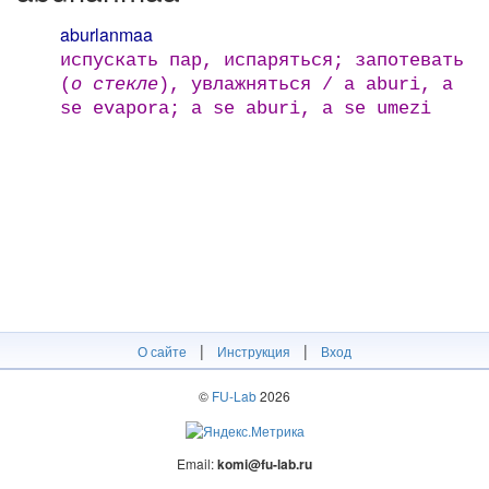
aburlanmaa
испускать пар, испаряться; запотевать
(
о стекле
), увлажняться / a aburi, a
se evapora; a se aburi, a se umezi
|
|
О сайте
Инструкция
Вход
©
FU-Lab
2026
Email:
komi@fu-lab.ru