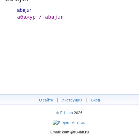
abajur
абажур / abajur
|
|
О сайте
Инструкция
Вход
©
FU-Lab
2026
Email:
komi@fu-lab.ru