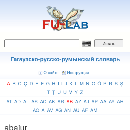
Перейти
к
основному
содержанию
Искать
Гагаузско-русско-румынский словарь
О сайте
Инструкция
A
B
C
Ç
D
E
F
G
H
I
I
J
K
L
M
N
O
Ö
P
R
S
Ş
T
Ţ
U
Ü
V
Y
Z
AT
AD
AL
AS
AC
AK
AR
AB
AZ
AJ
AP
AA
AY
AH
AO
A
AV
AG
AN
AU
AF
AM
abajur