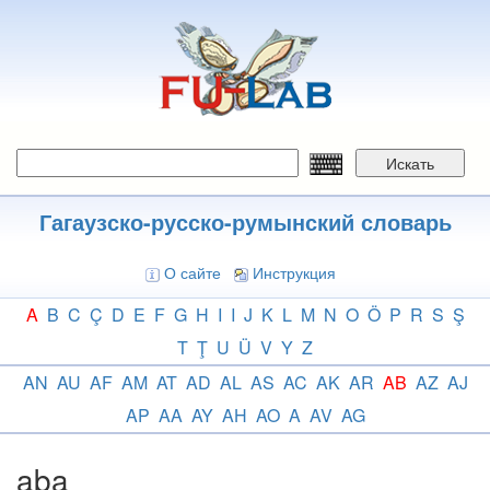
Перейти
к
основному
содержанию
Искать
Гагаузско-русско-румынский словарь
О сайте
Инструкция
A
B
C
Ç
D
E
F
G
H
I
I
J
K
L
M
N
O
Ö
P
R
S
Ş
T
Ţ
U
Ü
V
Y
Z
AN
AU
AF
AM
AT
AD
AL
AS
AC
AK
AR
AB
AZ
AJ
AP
AA
AY
AH
AO
A
AV
AG
aba