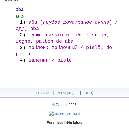
aba
уст.
1)
аба (
грубое домотканое сукно
) /
arh.
aba
2)
плащ, пальто из абы / suman,
zeghe, palton de aba
3)
войлок; войлочный / pîslă; de
pîslă
4)
валенки / pîsle
|
|
О сайте
Инструкция
Вход
©
FU-Lab
2026
Email:
komi@fu-lab.ru