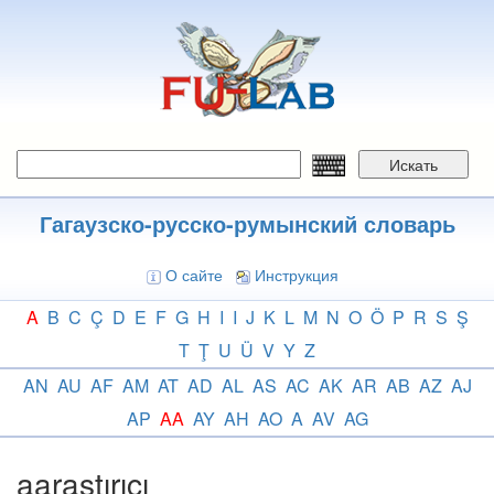
Перейти
к
основному
содержанию
Искать
Гагаузско-русско-румынский словарь
О сайте
Инструкция
A
B
C
Ç
D
E
F
G
H
I
I
J
K
L
M
N
O
Ö
P
R
S
Ş
T
Ţ
U
Ü
V
Y
Z
AN
AU
AF
AM
AT
AD
AL
AS
AC
AK
AR
AB
AZ
AJ
AP
AA
AY
AH
AO
A
AV
AG
aaraştırıcı