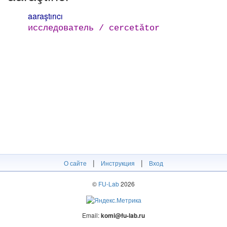
aaraştırıcı
исследователь / cercetător
|
|
О сайте
Инструкция
Вход
©
FU-Lab
2026
Email:
komi@fu-lab.ru