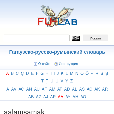
Перейти
к
основному
содержанию
Искать
Гагаузско-русско-румынский словарь
О сайте
Инструкция
A
B
C
Ç
D
E
F
G
H
I
I
J
K
L
M
N
O
Ö
P
R
S
Ş
T
Ţ
U
Ü
V
Y
Z
A
AV
AG
AN
AU
AF
AM
AT
AD
AL
AS
AC
AK
AR
AB
AZ
AJ
AP
AA
AY
AH
AO
aalamsamak