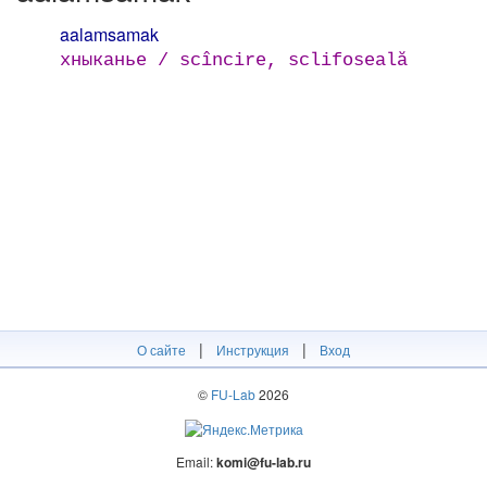
aalamsamak
хныканье / scîncire, sclifoseală
|
|
О сайте
Инструкция
Вход
©
FU-Lab
2026
Email:
komi@fu-lab.ru