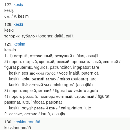
127
kesiş
kesiş
см. / v. kesim
128
keski
keski
топорик; зубило / toporaş; daltă, cuţit
129
keskin
keskin
1. 1) острый, отточенный; режущий / tăios, ascuţit
2) перен. острый, крепкий; резкий; пронзительный, звонкий /
figurat puternic, viguros, pătrunzător, înţepător; tare
keskin ses звонкий голос / voce înaltă, puternică
keskin koku резкий запах / miros (putoare) tare
keskin fikir острый ум / minte ageră (ascuţită)
3) перен. зоркий; меткий / figurat cu vedere ageră
4) перен. резвый, темпераментный, страстный / figurat
pasionat, iute, înfocat, pasionat
keskin beygir резвый конь / cal sprinten, iute
2. лезвие, острие / lamă, ascuţiş
130
keskinnenmää
keskinnenmää