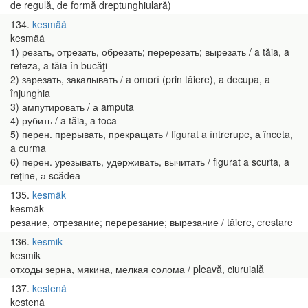
de regulă, de formă dreptunghiulară)
134
kesmää
kesmää
1) резать, отрезать, обрезать; перерезать; вырезать / a tăia, a
reteza, a tăia în bucăţi
2) зарезать, закалывать / a omorî (prin tăiere), a decupa, a
înjunghia
3) ампутировать / а amputa
4) рубить / a tăia, a toca
5) перен. прерывать, прекращать / figurat a întrerupe, а înceta,
a curma
6) перен. урезывать, удерживать, вычитать / figurat a scurta, a
reţine, а scădea
135
kesmäk
kesmäk
резание, отрезание; перерезание; вырезание / tăiere, crestare
136
kesmik
kesmik
отходы зерна, мякина, мелкая солома / pleavă, ciuruială
137
kestenä
kestenä