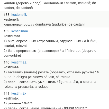
каштан (дерево и плод); каштановый / castan, castană; de
castan, de castană
138
kestenelik
kestenelik
каштановая роща / dumbravă (pădurice) de castani
139
kestirilmää
kestirilmää
1) быть обрезанным (отрезанным, отрубленным / а fi tăiat,
scurtat, retezat
2) быть прерванным (о разговоре) / a fi întrerupt (despre o
convorbire)
140
kestirmää
kestirmää
1) заставить (велеть) резать (обрезать, отрезать рубить) / a
pune (a obliga) ре cineva să taie, să reteze
2) перен. сокращать, уменьшать / figurat a tăia, a scurta, a
reteza, a prescurta, a reduce
141
kestirmäk
kestirmäk
1) резание / tăiere
2) перен. сокращение, уменьшение / figurat scurtare,