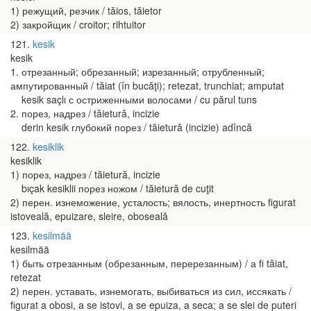
1) режущий, резчик / tăios, tăietor
2) закройщик / croitor; rihtuitor
121
kesik
kesik
1. отрезанный; обрезанный; изрезанный; отрубленный;
ампутированный / tăiat (în bucăţi); retezat, trunchiat; amputat
kesik saçlı с остриженными волосами / cu părul tuns
2. порез, надрез / tăietură, incizie
derin kesik глубокий порез / tăietură (incizie) adîncă
122
kesiklik
kesiklik
1) порез, надрез / tăietură, incizie
bıçak kesiklii порез ножом / tăietură de cuţit
2) перен. изнеможение, усталость; вялость, инертность figurat
istoveală, epuizare, sleire, oboseală
123
kesilmää
kesilmää
1) быть отрезанным (обрезанным, перерезанным) / а fi tăiat,
retezat
2) перен. уставать, изнемогать, выбиваться из сил, иссякать /
figurat a obosi, a se istovi, a se epuiza, a seca; a se slei de puteri