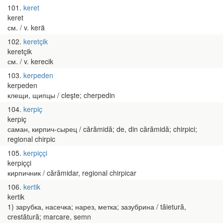
101
keret
keret
см. / v. kerä
102
keretçik
keretçik
см. / v. kerecik
103
kerpeden
kerpeden
клещи, щипцы / cleşte; cherpedin
104
kerpiç
kerpiç
саман, кирпич-сырец / cărămidă; de, din cărămidă; chirpici;
regional chirpic
105
kerpiççi
kerpiççi
кирпичник / cărămidar, regional chirpicar
106
kertik
kertik
1) зарубка, насечка; нарез, метка; зазубрина / tăietură,
crestătură; marcare, semn