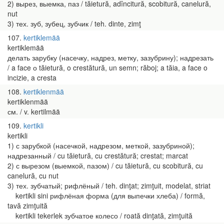
2) вырез, выемка, паз / tăietură, adîncitură, scobitură, canelură,
nut
3) тех. зуб, зубец, зубчик / teh. dinte, zimţ
107
kertiklemää
kertiklemää
делать зарубку (насечку, надрез, метку, зазубрину); надрезать
/ a face о tăietură, o crestătură, un semn; răboj; a tăia, a face o
incizie, a cresta
108
kertiklenmää
kertiklenmää
см. / v. kertilmää
109
kertikli
kertikli
1) с зарубкой (насечкой, надрезом, меткой, зазубриной);
надрезанный / cu tăietură, cu crestătură; crestat; marcat
2) с вырезом (выемкой, пазом) / cu tăietură, cu scobitură, cu
canelură, cu nut
3) тех. зубчатый; рифлёный / teh. dinţat; zimţuit, modelat, striat
kertikli sini рифлёная форма (для выпечки хлеба) / formă,
tavă zimţuită
kertikli tekerlek зубчатое колесо / roată dinţată, zimţuită