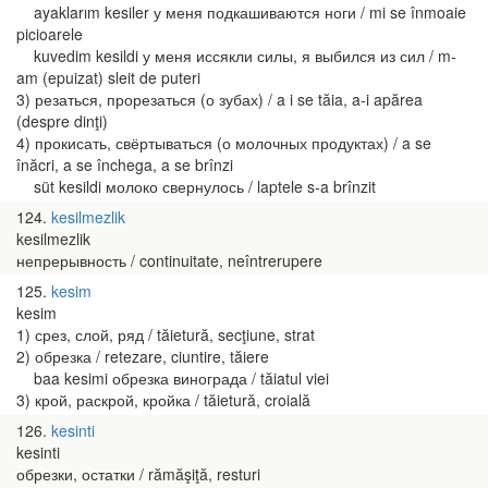
ayaklarım kesiler у меня подкашиваются ноги / mi se înmoaie
picioarele
kuvedim kesildi у меня иссякли силы, я выбился из сил / m-
am (epuizat) sleit de puteri
3) резаться, прорезаться (о зубах) / a i se tăia, a-i apărea
(despre dinţi)
4) прокисать, свёртываться (о молочных продуктах) / a se
înăcri, a se închega, a se brînzi
süt kesildi молоко свернулось / laptele s-a brînzit
124
kesilmezlik
kesilmezlik
непрерывность / continuitate, neîntrerupere
125
kesim
kesim
1) срез, слой, ряд / tăietură, secţiune, strat
2) обрезка / retezare, ciuntire, tăiere
baa kesimi обрезка винограда / tăiatul viei
3) крой, раскрой, кройка / tăietură, croială
126
kesinti
kesinti
обрезки, остатки / rămăşiţă, resturi