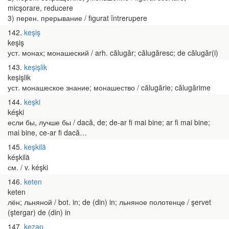
micşorare, reducere
3) перен. прерывание / figurat întrerupere
142
keşiş
keşiş
уст. монах; монашеский / arh. călugăr; călugăresc; de călugăr(i)
143
keşişlik
keşişlik
уст. монашеское знание; монашество / călugărie; călugărime
144
keşki
kéşki
если бы, лучше бы / dacă, de; de-ar fi mai bine; ar fi mai bine;
mai bine, ce-ar fi dacă…
145
keşkilä
kéşkilä
см. / v. kéşki
146
keten
keten
лён; льняной / bot. in; de (din) in; льняное полотенце / şervet
(ştergar) de (din) in
147
kezap