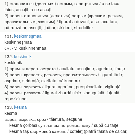
1) становиться (делаться) острым, заостряться / a se face
tăios, ascuţit; a se ascuţi
2) перен. становиться (делаться) острым (крепким, резким,
пронзительным, звонким) / figurat a deveni, a se face tare,
pătrunzător, ascuţit, ţipător, strident, sfredelitor
131
keskinneşmää
keskinneşmää
см. / v. keskinnenmää
132
keskinnik
keskinnik
1) прям. и перен. острота / acuitate, ascuţime; agerime, fineţe
2) перен. крепость; резкость; пронзительность / figurat tărie;
asprime, stridenţă; claritate; pătrundere
3) перен. зоркость / figurat agerime; perspicacitate; vigilenţă
4) перен. резвость / figurat zburdălnicie, zbenguială, iuţeală,
repeziciune
133
kesmä
kesmä
вырез, вырезка, срез / tăietură, secţiune
kesmä çorbası суп-лапша по-домашнему / supă cu tăiţei
kesmä taş формовой камень / coteleţ (piatră tăiată de calcar,