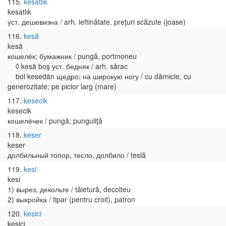
115
kesatlık
kesatlık
уст. дешевизна / arh. ieftinătate, preţuri scăzute (joase)
116
kesä
kesä
кошелёк; бумажник / pungă, portmoneu
◊ kesä boş уст. бедняк / arh. sărac
bol kesedän щедро; на широкую ногу / cu dărnicie, cu
generozitate; pe picior larg (mare)
117
kesecik
kesecik
кошелёчек / pungă; punguliţă
118
keser
keser
долбильный топор, тесло, долбило / teslă
119
kesi
kesi
1) вырез, декольте / tăietură, decolteu
2) выкройка / tipar (pentru croit), patron
120
kesici
kesici