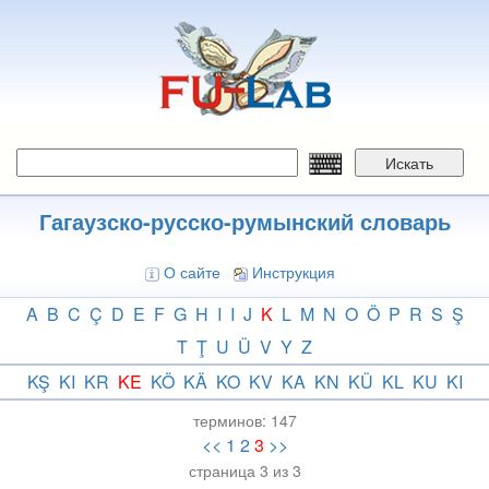
Перейти
к
основному
содержанию
Искать
Гагаузско-русско-румынский словарь
О сайте
Инструкция
A
B
C
Ç
D
E
F
G
H
I
I
J
K
L
M
N
O
Ö
P
R
S
Ş
T
Ţ
U
Ü
V
Y
Z
KŞ
KI
KR
KE
KÖ
KÄ
KO
KV
KA
KN
KÜ
KL
KU
KI
терминов:
147
<<
1
2
3
>>
страница 3 из 3