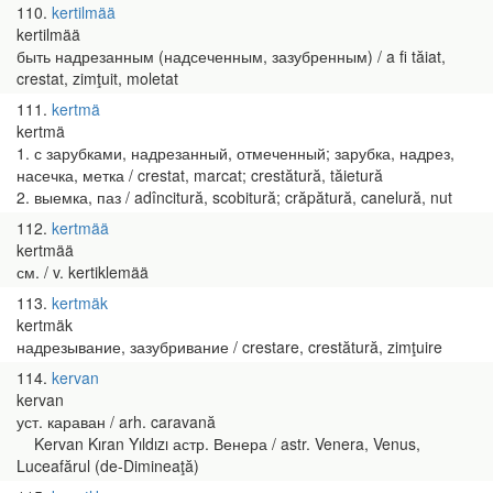
110
kertilmää
kertilmää
быть надрезанным (надсеченным, зазубренным) / a fi tăiat,
crestat, zimţuit, moletat
111
kertmä
kertmä
1. с зарубками, надрезанный, отмеченный; зарубка, надрез,
насечка, метка / crestat, marcat; crestătură, tăietură
2. выемка, паз / adîncitură, scobitură; crăpătură, canelură, nut
112
kertmää
kertmää
см. / v. kertiklemää
113
kertmäk
kertmäk
надрезывание, зазубривание / crestare, crestătură, zimţuire
114
kervan
kervan
уст. караван / arh. caravană
Kervan Kıran Yıldızı астр. Венера / astr. Venera, Venus,
Luceafărul (de-Dimineaţă)