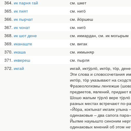
364
ик парня гай
см. шкет
365
ик пият
см. нигӧ
366
ик пырчат
см. йӧршеш
367
ик чонат
см. нигӧ
368
ик шот дене
см. икмардан, см. ик могырым
369
иканаште
см. вигак
370
икаша
см. икмыняр
371
иквереш
см. пырля
372
икгай
икгай, иктӱрлӧ, иктӧр, тӧр, д
Эти слова и словосочетания им
иктӧр, тӧр указывают на сходс
Фразеологизмы леҥежше (шоваш
предметов, явлений, придают в
Шошо жапым тӱрлӧ вере тӱрлӧ с
разных местах встречают по-ра
«Йӧра, коктынат икгаяк улына
одинаковые – два сапога пара»
Йылме наукышто синоним нерге
одинаковых мнений об этом не