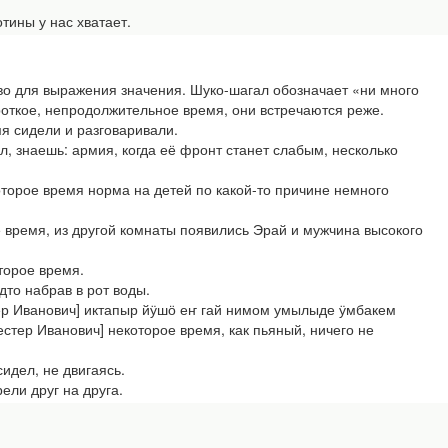
тины у нас хватает.
о для выражения значения. Шуко-шагал обозначает «ни много
ороткое, непродолжительное время, они встречаются реже.
я сидели и разговаривали.
 знаешь: армия, когда её фронт станет слабым, несколько
торое время норма на детей по какой-то причине немного
е время, из другой комнаты появились Эрай и мужчина высокого
торое время.
то набрав в рот воды.
ер Иванович] иктапыр йӱшӧ еҥ гай нимом умылыде ӱмбакем
естер Иванович] некоторое время, как пьяный, ничего не
идел, не двигаясь.
ели друг на друга.