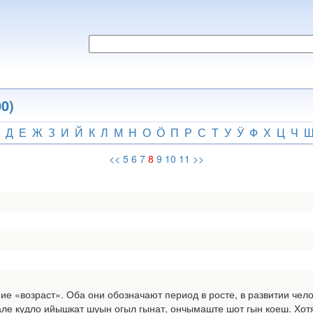
0)
Д
Е
Ж
З
И
Й
К
Л
М
Н
О
Ӧ
П
Р
С
Т
У
Ӱ
Ф
Х
Ц
Ч
<<
5
6
7
8
9
10
11
>>
е «возраст». Оба они обозначают период в росте, в развитии чел
 але кудло ийышкат шуын огыл гынат, ончымаште шот гын коеш. Хотя