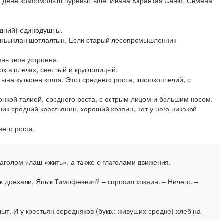
 дене комсомолыш пуреныт ыле. Ивана Карантая Сеню, Семёна
едний) единодушны.
аньыклан шотлалтын. Если старый лесопромышленник
нь твоя устроена.
ок в плечах, светлый и круглолицый.
 гына кутырен колта. Этот среднего роста, широкоплечий, с
онкой талией, среднего роста, с острым лицом и большим носом.
ик средний крестьянин, хороший хозяин, нет у него никакой
него роста.
голом илаш «жить», а также с глаголами движения.
к доехали, Япык Тимофеевич? – спросил хозяин. – Ничего, –
. И у крестьян-середняков (букв.: живущих средне) хлеб на