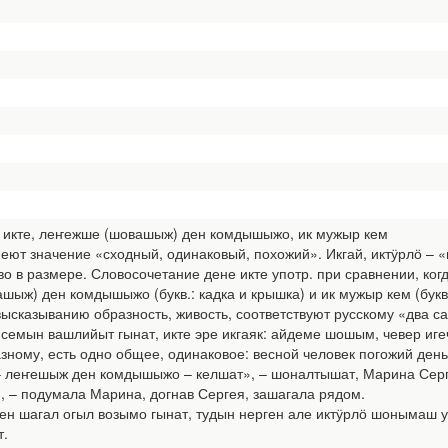
ене икте, леҥежше (шовашыж) ден комдышыжо, ик мужыр кем
еют значение «сходный, одинаковый, похожий». Икгай, иктӱрлӧ – 
тво в размере. Словосочетание дене икте употр. при сравнении, к
ыж) ден комдышыжо (букв.: кадка и крышка) и ик мужыр кем (букв
ысказыванию образность, живость, соответствуют русскому «два са
емын вашлийыт гынат, икте эре икгаяк: айдеме шошым, чевер игеч
зному, есть одно общее, одинаковое: весной человек погожий ден
 – леҥешыж ден комдышыжо – келшат», – шоналтышат, Марина Сер
, – подумала Марина, догнав Сергея, зашагала рядом.
н шагал огыл возымо гынат, тудын нерген але иктӱрлӧ шонымаш ук
т.