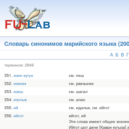
Перейти
к
основному
содержанию
Словарь синонимов марийского языка (200
А
Б
В
Г
терминов:
2846
351
изин-кугун
см. пеш
352
изинек
см. рвезынек
353
изиш
см. шагал
354
изолык
см. алан
355
ий
см. идалык, см. ийгот
356
ийгот
ийгот, ий
Эти слова имеют общее значени
Ийгот шот дене [Каври кугыза]