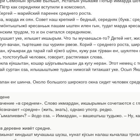
ри Семонын эргыже Выльып, Ястапын уныкаже Пӧтыр икмарда шот
Пётр как середняки вступили в комсомол.
ергей – марийский паренек среднего роста.
, марда ик оян. Совет наш крепкий – бедный, середняк (букв.: ср
мӧҥгыштыжӧ кресаньык пашам ыштен илен гын, тудат марда крес
нским трудом, то и он считался середняком.
шшет уке, илышет икшырым. Что ты мучаешься-то? Детей нет, жиз
туп-вачан, тыртешке ош чуриян рвезе. Корий – среднего роста, шир
н, кӱчыкрак да тарай гай кӱжгӧ шӱян, кужу рак тӱрван еҥ, шуялтен
 толстогубый человек, говорит, растягивая слова.
кла кӱкшытан, кошар шӱргывылышан да кугу неран. Этот немец с т
ай суртан оза, илышыштыже тудын нимогай титакшат уке. Осып Якш
 капан еҥ шинча. Около большого широкого окна сидит человек сред
 дене
чение «в среднем». Слово икмардан, икшырымын сочетаются с гла
значает «средне» (жить, знать), однако употр. редко.
Тымапиевич? – йодо оза. – Икмардан, – вашештыш тудыжо. – Ну, ка
в деревне живёт средне.
кынат киндышт мучашыш шуэш, нунат кӱсын налаш кычалаш тӱҥалыт