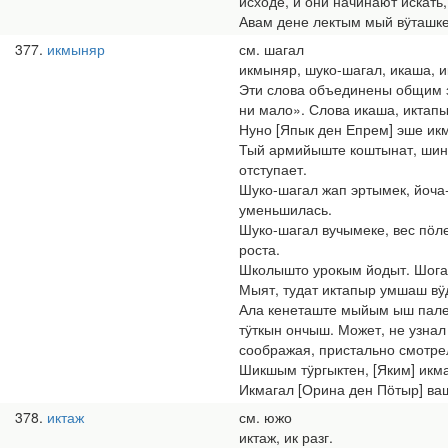
исходе, и они начинают искать, 
Авам дене лектым мый вӱташке,
377
икмыняр
см. шагал
икмыняр, шуко-шагал, икаша, и
Эти слова объединены общим з
ни мало». Слова икаша, иктапы
Нуно [Япык ден Епрем] эше ик
Тый армийыште коштынат, шинч
отступает.
Шуко-шагал жап эртымек, йоча
уменьшилась.
Шуко-шагал вучымеке, вес пӧле
роста.
Школышто урокым йодыт. Шога 
Мыят, тудат иктапыр умшаш вӱд
Ала кенеташте мыйым ыш пале
тӱткын ончыш. Может, не узнал
соображая, пристально смотре
Шикшым тӱргыктен, [Яким] икма
Икмагал [Орина ден Пӧтыр] ваш
378
иктаж
см. южо
иктаж, ик разг.