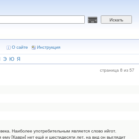
Искать
О сайте
Инструкция
Ш
Э
Ю
Я
страница 8 из 57
овека. Наиболее употребительным является слово ийгот.
 ему [Каври] нет ещё и шестидесяти лет, на вид он выглядит