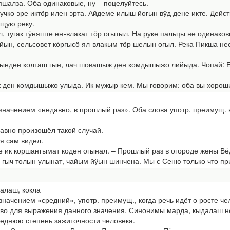
пшалза. Оба одинаковые, ну – поцелуйтесь.
ко эре иктӧр илен эрта. Айдеме илыш йогын вӱд дене икте. Дейст
ущую реку.
, тугак тӱняште еҥ-влакат тӧр огытыл. На руке пальцы не одинаков
ын, сельсовет кӧргысӧ ял-влакым тӧр шелын огыл. Река Пикша нес
нден колташ гын, лач шовашыж ден комдышыжо лийыда. Чопай: Если
ден комдышыжо улыда. Ик мужыр кем. Мы говорим: оба вы хороши.
начением «недавно, в прошлый раз». Оба слова употр. преимущ. в
авно произошёл такой случай.
я сам видел.
е ик коршаҥгымат коден огынал. – Прошлый раз в огороде жены Вё
гыч толын улынат, чайым йӱын шинчена. Мы с Сеню только что при
алаш, кокла
ачением «средний», употр. преимущ., когда речь идёт о росте чел
во для выражения данного значения. Синонимы марда, кыдалаш не
еднюю степень зажиточности человека.