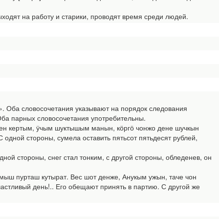
ходят на работу и старики, проводят время среди людей.
». Оба словосочетания указывают на порядок следования
Оба парных словосочетания употребительны.
н кертым, ӱчым шуктышым манын, кӧргӧ чонжо дене шучкын
одной стороны, сумела оставить пятьсот пятьдесят рублей,
ой стороны, снег стал тонким, с другой стороны, обледенев, он
амыш пурташ кутырат. Вес шот денже, Анукым ужын, таче чон
астливый день!.. Его обещают принять в партию. С другой же