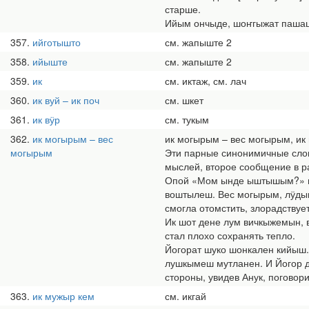
старше.
Ийым ончыде, шоҥгыжат пашашк
357
ийготышто
см. жапыште 2
358
ийыште
см. жапыште 2
359
ик
см. иктаж, см. лач
360
ик вуй – ик поч
см. шкет
361
ик вӱр
см. тукым
362
ик могырым – вес
ик могырым – вес могырым, ик 
могырым
Эти парные синонимичные слов
мыслей, второе сообщение в р
Опой «Мом ынде ыштышым?» ма
воштылеш. Вес могырым, лӱдын
смогла отомстить, злорадствует
Ик шот дене лум вичкыжемын, в
стал плохо сохранять тепло.
Йогорат шуко шонкален кийыш. 
лушкымеш мутланен. И Йогор до
стороны, увидев Анук, поговор
363
ик мужыр кем
см. икгай