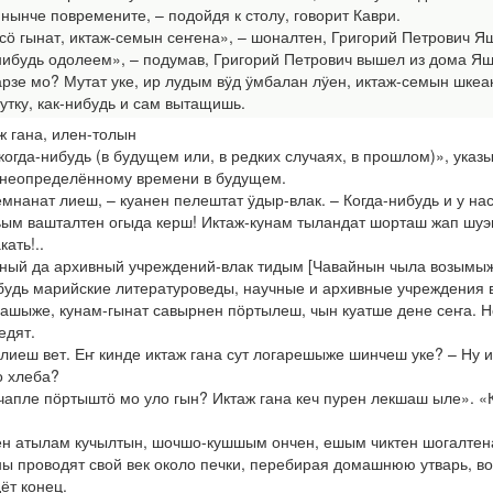
 нынче повремените, – подойдя к столу, говорит Каври.
ӧ гынат, иктаж-семын сеҥена», – шоналтен, Григорий Петрович Я
-нибудь одолеем», – подумав, Григорий Петрович вышел из дома Яш
арзе мо? Мутат уке, ир лудым вӱд ӱмбалан лӱен, иктаж-семын шкеак
 утку, как-нибудь и сам вытащишь.
ж гана, илен-толын
когда-нибудь (в будущем или, в редких случаях, в прошлом)», ук
к неопределённому времени в будущем.
мнанат лиеш, – куанен пелештат ӱдыр-влак. – Когда-нибудь и у нас 
ьым вашталтен огыда керш! Иктаж-кунам тыландат шорташ жап шуэш!
ать!..
чный да архивный учреждений-влак тидым [Чавайнын чыла возым
будь марийские литературоведы, научные и архивные учреждения в
шыже, кунам-гынат савырнен пӧртылеш, чын куатше дене сеҥа. Не
едят.
лиеш вет. Еҥ кинде иктаж гана сут логарешыже шинчеш уке? – Ну и 
о хлеба?
апле пӧртыштӧ мо уло гын? Иктаж гана кеч пурен лекшаш ыле». «К
ен атылам кучылтын, шочшо-кушшым ончен, ешым чиктен шогалтена
 проводят свой век около печки, перебирая домашнюю утварь, во
ёт конец.