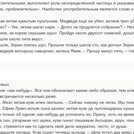
ислительными, выполняют роль неопределённой частицы и указываю
ло, приблизительно». Наиболее употребительным является слово ик
м иктаж кумытым пуштынам. Медведя ещё не убил, волков трех уб
 – Уке, иктаж шагат наре. – Долго ли продлится собрание? – Нет,
ке, ик корем серышке шуыт. Пройдя около двухсот саженей, дошли
ли около пяти верст.
ле, Зорин поктен шуо. Прошли только шагов сто, как догнал Зорин
зидиум могырыш савырнен, каласа Яким. – Прошу минут пять, – го
семын
е «как-нибудь». Все они обозначают каким-либо образом, тем или
встречается несколько реже.
. Меат иктаж-кузе илен лектына. – Сейчас никому не легко. Мы тож
 Ефим Лукич иктым гына шонен: иктаж-кузе да лыпландараш нуны
олько об одном: как-нибудь да успокоить их, Орину, хоть на время
 гын, ӱзгаржым чот шума, кузе-гынат пашажым йытыран, арун, чо
 стремится как-то сделать своё дело аккуратно, чисто, от души.
алтакыште орлана. Кузе-гынат тениеш чытыза, – ойла ӱстел дек миен