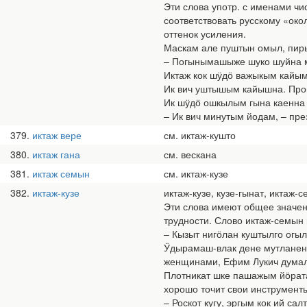
Эти слова употр. с именами ч
соответствовать русскому «око
оттенок усиления.
Маскам але пуштын омыл, пиры
– Погынымашыже шуко шуйна мо?
Иктаж кок шӱдӧ важыкым кайыме
Ик вич уштышым кайышна. Прош
Ик шӱдӧ ошкылым гына каенна ы
– Ик вич минутым йодам, – пре
379
иктаж вере
см. иктаж-кушто
380
иктаж гана
см. вескана
381
иктаж семын
см. иктаж-кузе
382
иктаж-кузе
иктаж-кузе, кузе-гынат, иктаж-
Эти слова имеют общее значени
трудности. Слово иктаж-семын 
– Кызыт нигӧлан куштылго огыл
Ӱдырамаш-влак дене мутланен,
женщинами, Ефим Лукич думал т
Плотникат шке пашажым йӧрата
хорошо точит свои инструменты,
– Роскот кугу, эргым кок ий с