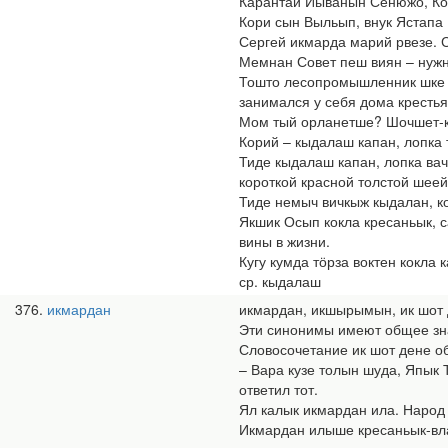
Карантай Йыванын Сенюжо, Ко
Кори сын Выльып, внук Ястапа 
Сергей икмарда марий рвезе. С
Мемнан Совет пеш виян – нужна
Тошто лесопромышленник шке 
занимался у себя дома крестья
Мом тый орланетше? Шочшет-ку
Корий – кыдалаш капан, лопка 
Тиде кыдалаш капан, лопка вача
короткой красной толстой шеей,
Тиде немыч вичкыж кыдалан, ко
Якшик Осып кокла кресаньык, с
вины в жизни.
Кугу кумда тӧрза воктен кокла
ср. кыдалаш
376
икмардан
икмардан, икшырымын, ик шот
Эти синонимы имеют общее зна
Словосочетание ик шот дене обо
– Вара кузе толын шуда, Япык 
ответил тот.
Ял калык икмардан ила. Народ 
Икмардан илыше кресаньык-вла