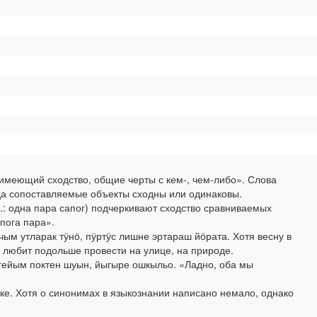
«имеющий сходство, общие черты с кем-, чем-либо». Слова
огда сопоставляемые объекты сходны или одинаковы.
.: одна пара сапог) подчеркивают сходство сравниваемых
пога пара».
ым утларак тӱнӧ, пӱртӱс лишне эртараш йӧрата. Хотя весну в
ь любит подольше провести на улице, на природе.
гейым поктен шуын, йыгыре ошкыльо. «Ладно, оба мы
е. Хотя о синонимах в языкознании написано немало, однако