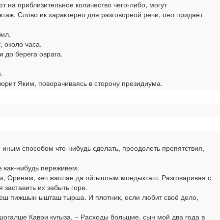
т на приблизительное количество чего-либо, могут
таж. Слово ик характерно для разговорной речи, оно придаёт
ил.
 около часа.
 до берега оврага.
.
ворит Яким, поворачиваясь в сторону президиума.
 иным способом что-нибудь сделать, преодолеть препятствия,
е как-нибудь переживем.
м, Оринам, кеч жаплан да ойгыштым мондыкташ. Разговаривая с
 заставить их забыть горе.
неш пижшын ышташ тырша. И плотник, если любит своё дело,
 шогалше Каври кугыза. – Расходы большие, сын мой два года в