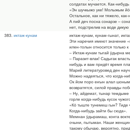
солдатах мучается. Как-нибудь
«Эн шучкыжо уке! Молыжым йӧс
Остальное, как ни тяжело, как
А пий деч посна сонарзе – сон
нет, подстрелив на воде дикую
383
иктаж-кунам
иктаж-кунам, кунам-гынат, икта
Эти наречия имеют значение «
илен-толын относится только 
– Иктаж-кунам тыгай ӱдырна ме
– Паразит-влак! Садыгак власт
нибудь и вам придёт время плак
Марий литературовед ден нау
Можно надеяться, что когда-ни
Ок йом поро еҥын алал шоныма
возвратятся, силой правды поб
– Ну, айдемат, тынар темдыме 
горле когда-нибудь кусок чужог
«Кӧ тыште тунемеш гын? Тиде ч
Когда-нибудь зайти бы сюда».
Мемнан ӱдырамаш, коҥга вокт
очыни, пытыман. Наши женщины
такому обычаю, вероятно, прид