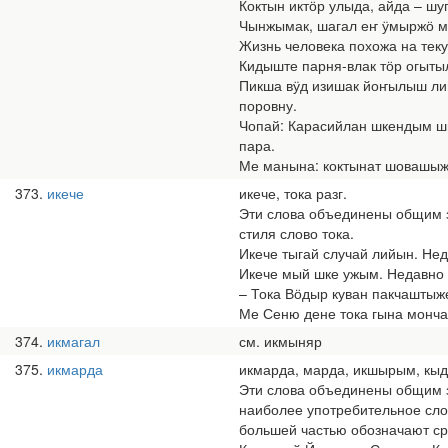
Коктын иктӧр улыда, айда – шу
Чынжымак, шагал еҥ ӱмыржӧ муч
Жизнь человека похожа на тек
Кидыште парня-влак тӧр огытыл
Пикша вӱд изишак йоҥылыш лий
поровну.
Чопай: Карасийлан шкендым шы
пара.
Ме манына: коктынат шовашыж 
373
икече
икече, тока разг.
Эти слова объединены общим з
стиля слово тока.
Икече тыгай случай лийын. Нед
Икече мый шке ужым. Недавно 
– Тока Вӧдыр куван пакчаштыж
Ме Сеню дене тока гына монча 
374
икмагал
см. икмыняр
375
икмарда
икмарда, марда, икшырым, кыд
Эти слова объединены общим зн
наиболее употребительное сло
большей частью обозначают ср