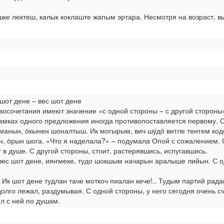
е лектеш, калык коклаште жапым эртара. Несмотря на возраст, вы
шот дене – вес шот дене
осочетания имеют значение «с одной стороны – с другой стороны
амках одного предложения иногда противопоставляется первому. 
нын, ӧкынен шоналтыш. Ик могырым, вич шӱдӧ витле теҥгем коде
, ӧрын шога. «Что я наделала?» – подумала Опой с сожалением. С 
 в душе. С другой стороны, стоит, растерявшись, испугавшись.
ес шот дене, ияҥмеке, тудо шокшым начарын аралыше лийын. С одн
Ик шот дене тудлан таче моткоч пиалан кече!.. Тудым партий рад
лго лежал, раздумывая. С одной стороны, у него сегодня очень сч
ил с ней по душам.