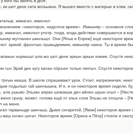
у кого бы занять в долг.
 ик шот дене сита вольыкна. Я вышел вместе с матерью в хлев, ско
ктапыр, икмагал, икмочол
начением «некоторое, недолгое время». Икмыняр – основное слов
р, икмагал, икмочол употр. тогда, когда действие совершается в к
мыняр мутланен шинчышт. Они [Япык и Епрем] ещё некоторое врем
ет: армий, фронтшо лушкыдеммек, икмыняр чакна. Ты в армии был,
-влакын нормышт ала-мо шот дене эркын-эркын иземе. Спустя неко
м гыч Эрай ден кугу капан пӧръеҥ толын лектыч. Спустя некоторо
тӱҥын икаша. В школе спрашивают урок. Стоит, капризничая, неко
ым подылшо гай шинчышна. И я, и он некоторое время сидели, буд
, ала ушыжо Эльзан аяран шомакше деч айнен шуын огыл – [Нест
 меня сразу, может, голова ещё от злых слов Эльзы не отошла – [Н
л на меня.
гал тарваныде шинчыш. Дымя сигаретой, [Яким] некоторое время с
-ваш ончен шогат. Некоторое время [Орина и Пётр] стояли и смотр