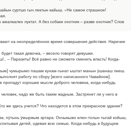
шайын суртшо гыч лектын кайыш. «Не самое страшное!
ая.
 амалкален луктат. А без собаки охотник – разве охотник? Слов
азывают на неопределённое время совершения действия. Наречие
будет такая девочка, – весело говорят девушки.
.. – Паразиты! Всё равно не сможете сменить власть! Когда-
ыжым] чумырымо пашам кунам-гынат ыштат манын ӱшанаш лиеш.
ыполнят работу по сбору [всего написанного Чавайном].
 пропадут хорошие мысли доброго человека, когда-нибудь
человек, надо же быть таким жадным. Застрянет ли у него в
то же здесь учится? Что находится в этом прекрасном здании?
к, пӱтынь ӱмыржым эртара. Ончыкыжо илен-толын тыгай койыш,
спитывая детей, одевая всю семью. Когда-нибудь в будущем